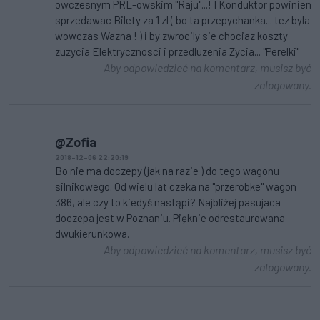
owczesnym PRL-owskim "Raju"...! I Konduktor powinien
sprzedawac Bilety za 1 zl ( bo ta przepychanka... tez byla
wowczas Wazna ! ) i by zwrocily sie chociaz koszty
zuzycia Elektrycznosci i przedluzenia Zycia... "Perelki"
Aby odpowiedzieć na komentarz, musisz być
zalogowany.
@Zofia
2018-12-06 22:20:19
Bo nie ma doczepy (jak na razie ) do tego wagonu
silnikowego. Od wielu lat czeka na "przerobke" wagon
386, ale czy to kiedyś nastąpi? Najbliżej pasujaca
doczepa jest w Poznaniu. Pięknie odrestaurowana
dwukierunkowa.
Aby odpowiedzieć na komentarz, musisz być
zalogowany.