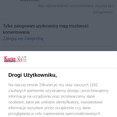
Aby odpowiedzieć na komentarz, musisz być
zalogowany.
Tylko zalogowani użytkownicy mają możliwość
komentowania
Zaloguj się
Zarejestruj
CZYTAJ TAKŻE
Drogi Użytkowniku,
Mikołajki w kinie, teatrze albo na wystawie
Na naszej stronie 24kurier.pl, my oraz naszych 1162
Mikołajki dla najmłodszych w Kaskadzie
zaufanych partnerów uzyskujemy dostęp i przechowujemy
Marynarz Mikołaj zaprasza na jarmark [FILM]
informacje na urządzeniu oraz przetwarzamy dane
osobowe, takie jak unikalne identyfikatory, standardowe
POGODA
informacje wysyłane przez urządzenie czy dane
przeglądania w celu zapewniania spersonalizowanych