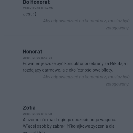
Do Honorat
2018-12-06 18:54:25
Jest :)
Aby odpowiedzieć na komentarz, musisz być
zalogowany.
Honorat
2018-12-06 11:48:29
Powinien jeszcze być konduktor przebrany za Mikołaja i
rozdający darmowe, ale okolicznościowe bilety.
Aby odpowiedzieć na komentarz, musisz być
zalogowany.
Zofia
2018-12-06 10:10:59
A czemu nie ma drugiego doczepionego wagonu.
Więcej osób by zabrał. Mikołajkowe życzenia dla
wszystkich