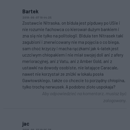
Bartek
2018-06-07 19:44:25
Zostawcie Nitraska, on bidula jest pipduwy po USie i
nie rozumie fachowca co kierował dużym bankiem i
zna się nie tylko na politologii. Bidula ten Nitrasek taki
zagubioni i znerwicowany nie ma pojęcia o co biega,
sam choć krzyczy i macha rączkami jak 4-latek jest
uczciwym chłopakiem i nie miał swojej doli ani z afery
merioracyjnej, ani z Vatu, ani z Amber Gold, ani z
ustawki na dowody osobiste, nie latające Caracale,
nawet nie korzystał ze zniżki w lokalu posła
Gawłowskiego, także co chcecie to porządny chłopina,
tylko trochę nerwusek. A podobno zioło uspokaja?
Aby odpowiedzieć na komentarz, musisz być
zalogowany.
jac
2018-06-07 19:05:36