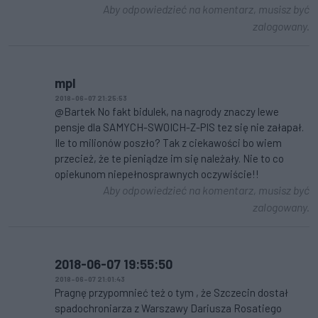
Aby odpowiedzieć na komentarz, musisz być
zalogowany.
mpl
2018-06-07 21:25:53
@Bartek No fakt bidulek, na nagrody znaczy lewe
pensje dla SAMYCH-SWOICH-Z-PIS tez się nie załapał.
Ile to milionów poszło? Tak z ciekawości bo wiem
przecież, że te pieniądze im się należały. Nie to co
opiekunom niepełnosprawnych oczywiście!!
Aby odpowiedzieć na komentarz, musisz być
zalogowany.
2018-06-07 19:55:50
2018-06-07 21:01:43
Pragnę przypomnieć też o tym , że Szczecin dostał
spadochroniarza z Warszawy Dariusza Rosatiego