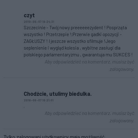
czyt
2018-06-07 18:24:31
Szczecinie - Twój nowy preeeeeezydent ! Posprząta
wszystko ! Przetrzepie !;Przerwie gadki opozycji -
ZAGŁUSZY ! I jeszcze wszystko sfilmuje !Jego
seplenienie i wygląd kolesia , wybitne zasługi dla
polskiego parlamentaryzmu , gwarantuja mu SUKCES !
Aby odpowiedzieć na komentarz, musisz być
zalogowany.
Chodźcie, utulimy biedulka.
2018-06-07 18:21:01
.
Aby odpowiedzieć na komentarz, musisz być
zalogowany.
Tylko zalogowani użytkownicy mają możliwość