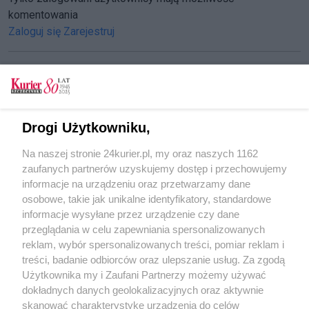
komentowania
Zaloguj się
Zarejestruj
CZYTAJ TAKŻE
Drogi Użytkowniku,
Nitras obiecuje in vitro
Na naszej stronie 24kurier.pl, my oraz naszych 1162
Akademicki priorytet Nitrasa
zaufanych partnerów uzyskujemy dostęp i przechowujemy
Wspomóc in vitro
informacje na urządzeniu oraz przetwarzamy dane
osobowe, takie jak unikalne identyfikatory, standardowe
POGODA
informacje wysyłane przez urządzenie czy dane
przeglądania w celu zapewniania spersonalizowanych
reklam, wybór spersonalizowanych treści, pomiar reklam i
treści, badanie odbiorców oraz ulepszanie usług. Za zgodą
13
℃
Użytkownika my i Zaufani Partnerzy możemy używać
dokładnych danych geolokalizacyjnych oraz aktywnie
Zobacz prognozę na 3 dni
skanować charakterystykę urządzenia do celów