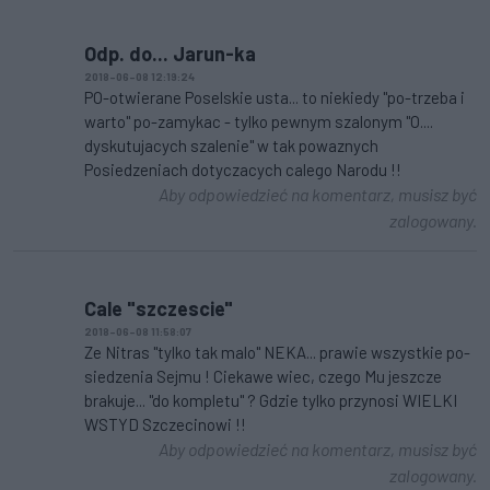
Odp. do... Jarun-ka
2018-06-08 12:19:24
PO-otwierane Poselskie usta... to niekiedy "po-trzeba i
warto" po-zamykac - tylko pewnym szalonym "O....
dyskutujacych szalenie" w tak powaznych
Posiedzeniach dotyczacych calego Narodu !!
Aby odpowiedzieć na komentarz, musisz być
zalogowany.
Cale "szczescie"
2018-06-08 11:58:07
Ze Nitras "tylko tak malo" NEKA... prawie wszystkie po-
siedzenia Sejmu ! Ciekawe wiec, czego Mu jeszcze
brakuje... "do kompletu" ? Gdzie tylko przynosi WIELKI
WSTYD Szczecinowi !!
Aby odpowiedzieć na komentarz, musisz być
zalogowany.