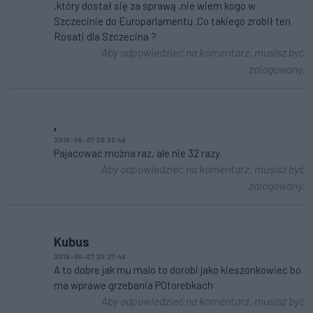
,który dostał się za sprawą ,nie wiem kogo w
Szczecinie do Europarlamentu .Co takiego zrobił ten
Rosati dla Szczecina ?
Aby odpowiedzieć na komentarz, musisz być
zalogowany.
,
2018-06-07 20:33:48
Pajacować można raz, ale nie 32 razy.
Aby odpowiedzieć na komentarz, musisz być
zalogowany.
Kubus
2018-06-07 20:27:48
A to dobre jak mu malo to dorobi jako kieszonkowiec bo
ma wprawe grzebania POtorebkach
Aby odpowiedzieć na komentarz, musisz być