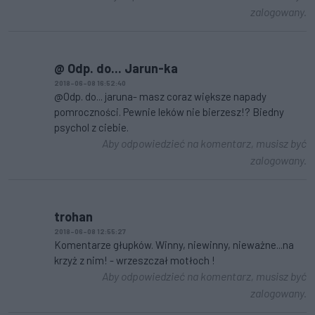
zalogowany.
@ Odp. do... Jarun-ka
2018-06-08 16:52:40
@Odp. do... jaruna- masz coraz większe napady
pomroczności. Pewnie leków nie bierzesz!? Biedny
psychol z ciebie.
Aby odpowiedzieć na komentarz, musisz być
zalogowany.
trohan
2018-06-08 12:55:27
Komentarze głupków. Winny, niewinny, nieważne...na
krzyż z nim! - wrzeszczał motłoch !
Aby odpowiedzieć na komentarz, musisz być
zalogowany.