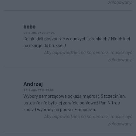
zalogowany.
bobo
2018-06-07 20:07:25
Co nie dali poszperać w cudzych torebkach? Niech leci
na skargę do brukseli!
Aby odpowiedzieć na komentarz, musisz być
zalogowany.
Andrzej
2018-06-07 19:55:50
Wybory samorządowe pokażą mądrość Szczecinian,
ostatnio nie było jej za wiele ponieważ Pan Nitras
został wybrany na posła i Europosła.
Aby odpowiedzieć na komentarz, musisz być
zalogowany.