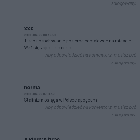
zalogowany.
xxx
2018-06-08 08:35:58
Trzeba oznakowanie poziome odmalowac na mieście.
Weź się zajmij tematem.
Aby odpowiedzieć na komentarz, musisz być
zalogowany.
norma
2018-06-08 07:11:49
Stalinizm osiąga w Polsce apogeum
Aby odpowiedzieć na komentarz, musisz być
zalogowany.
A kiedy Nitras...