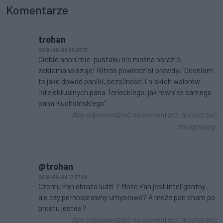
Komentarze
trohan
2018-06-09 09:07:17
Ciebie anonimie-pustaku nie można obrazić,
zakłamana szujo! Nitras powiedział prawdę:"Oceniam
to jako dowód paniki, bezsilności i niskich walorów
intelektualnych pana Terleckiego, jak również samego
pana Kuchcińskiego"
Aby odpowiedzieć na komentarz, musisz być
zalogowany.
@trohan
2018-06-08 17:57:08
Czemu Pan obraża ludzi ? Może Pan jest inteligentny ,
ale czy pełnosprawny umysłowo? A może pan cham po
prostu jesteś ?
Aby odpowiedzieć na komentarz, musisz być