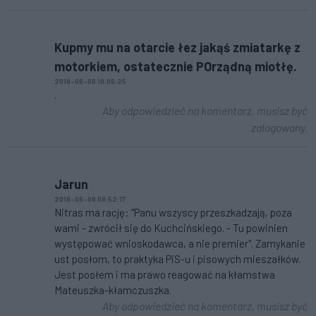
Kupmy mu na otarcie łez jakąś zmiatarkę z
motorkiem, ostatecznie POrządną miotłę.
2018-06-08 10:06:25
.
Aby odpowiedzieć na komentarz, musisz być
zalogowany.
Jarun
2018-06-08 08:52:17
Nitras ma rację: "Panu wszyscy przeszkadzają, poza
wami - zwrócił się do Kuchcińskiego. - Tu powinien
występować wnioskodawca, a nie premier". Zamykanie
ust posłom, to praktyka PiS-u i pisowych mieszałków.
Jest posłem i ma prawo reagować na kłamstwa
Mateuszka-kłamczuszka.
Aby odpowiedzieć na komentarz, musisz być