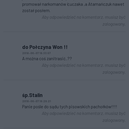
promował narkomanów Łuczaka ,a Atamańczuk nawet
został posłem.
Aby odpowiedzieć na komentarz, musisz być
zalogowany.
do Połczyna Won !!
2018-06-07 18:33:57
A można coś zanitrasić..??
Aby odpowiedzieć na komentarz, musisz być
zalogowany.
śp.Stalin
2018-06-07 18:28:21
Panie pośle do sądu tych pisowskich pachołków!!!!
Aby odpowiedzieć na komentarz, musisz być
zalogowany.