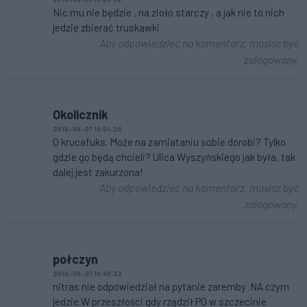
Nic mu nie będzie , na zioło starczy , a jak nie to nich
jedzie zbierać truskawki
Aby odpowiedzieć na komentarz, musisz być
zalogowany.
Okolicznik
2018-06-07 19:04:20
O krucafuks. Może na zamiataniu sobie dorobi? Tylko
gdzie go będą chcieli? Ulica Wyszyńskiego jak była, tak
dalej jest zakurzona!
Aby odpowiedzieć na komentarz, musisz być
zalogowany.
połczyn
2018-06-07 18:40:23
nitras nie odpowiedział na pytanie zaremby .NA czym
jedzie.W przeszłości gdy rządził PO w szczecinie