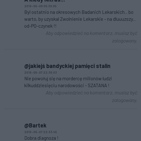
2018-06-08 00:39:05
Byl ostatnio na okresowych Badanich Lekarskich... bo
warto, by uzyskal Zwolnienie Lekarskie - na dluuuzszy...
od-PO-czynek !!
Aby odpowiedzieć na komentarz, musisz być
zalogowany.
@jakiejś bandyckiej pamięci stalin
2018-06-07 22:36:03
Nie powołuj się na mordercę milionów ludzi
kilkuddziesięciu narodowości - SZATANA !
Aby odpowiedzieć na komentarz, musisz być
zalogowany.
@Bartek
2018-06-07 22:33:45
Dobra diagnoza !