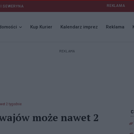
REKLAMA
 I SEWERYNA
domości
Kup Kurier
Kalendarz imprez
Reklama
REKLAMA
wet 2 tygodnie
mwajów może nawet 2