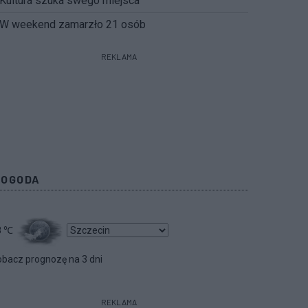
Kultura szuka swego miejsca
W weekend zamarzło 21 osób
REKLAMA
POGODA
8
℃
bacz prognozę na 3 dni
REKLAMA