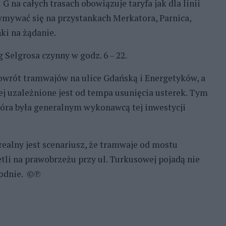
 G na całych trasach obowiązuje taryfa jak dla linii
ymywać się na przystankach Merkatora, Parnica,
ki na żądanie.
Selgrosa czynny w godz. 6 – 22.
wrót tramwajów na ulice Gdańską i Energetyków, a
ej uzależnione jest od tempa usunięcia usterek. Tym
która była generalnym wykonawcą tej inwestycji
realny jest scenariusz, że tramwaje od mostu
tli na prawobrzeżu przy ul. Turkusowej pojadą nie
godnie. ©℗