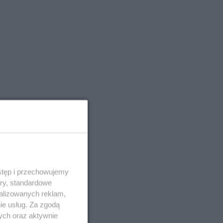
stęp i przechowujemy
ory, standardowe
alizowanych reklam,
ie usług. Za zgodą
ych oraz aktywnie