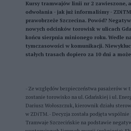
Kursy tramwajów linii nr 2 zawieszone, a 
odwołania - jak już informaliśmy - ZDiT
prawobrzeże Szczecina. Powód? Negatyw
nowych odcinków torowisk w ulicach Gda
końcu sierpnia minionego roku. Wedle nas
tymczasowości w komunikacji. Niewykluc
stałych trasach dopiero za 10 dni a może
- Ze względów bezpieczeństwa pasażerów w 
zostanie torowisko na ul. Gdańskiej i ul. En
Dariusz Wołoszczuk, kierownik działu sterowa
w ZDiTM. - Decyzja została podjęta wspólnie 
Tramwaje Szczecińskie na podstawie negaty
występujących licznych awarii (pęknięcia). 