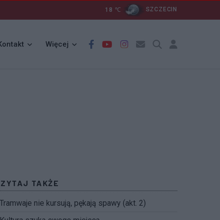
18
℃
SZCZECIN
Kontakt
Więcej
CZYTAJ TAKŻE
Tramwaje nie kursują, pękają spawy (akt. 2)