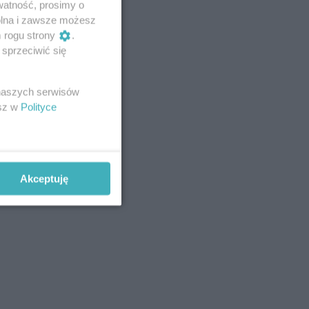
watność, prosimy o
wolna i zawsze możesz
m rogu strony
.
sprzeciwić się
 naszych serwisów
esz w
Polityce
Akceptuję