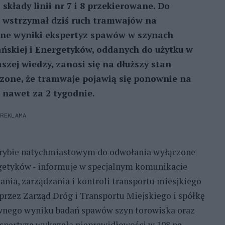
składy linii nr 7 i 8 przekierowane. Do
M wstrzymał dziś ruch tramwajów na
ne wyniki ekspertyz spawów w szynach
ńskiej i Energetyków, oddanych do użytku w
zej wiedzy, zanosi się na dłuższy stan
zone, że tramwaje pojawią się ponownie na
 nawet za 2 tygodnie.
REKLAMA
trybie natychmiastowym do odwołania wyłączone
ergetyków - informuje w specjalnym komunikacie
nia, zarządzania i kontroli transportu miesjkiego
przez Zarząd Dróg i Transportu Miejskiego i spółkę
wnego wyniku badań spawów szyn torowiska oraz
Ekspertyza wykazała nieprawidłowości w 108 na