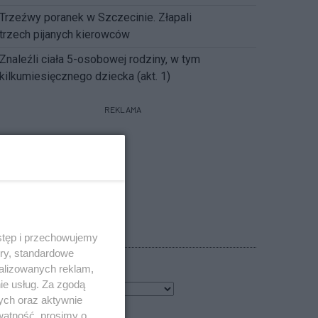
Trzeźwy poranek w Szczecinie. Złapali
trzech pijanych kierowców
Znaleźli ciała 5-osobowej rodziny, w tym
kilkumiesięcznego dziecka (akt. 1)
REKLAMA
POGODA
stęp i przechowujemy
ory, standardowe
alizowanych reklam,
ie usług. Za zgodą
7
℃
ych oraz aktywnie
watność, prosimy o