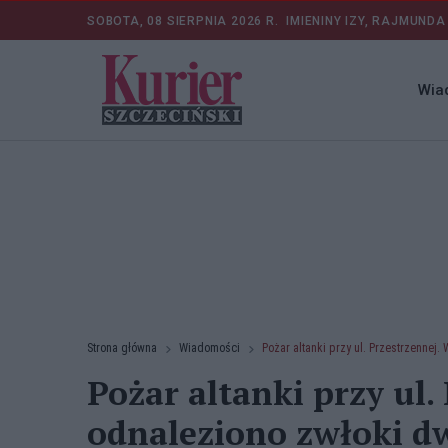
SOBOTA, 08 SIERPNIA 2026 R.
IMIENINY IZY, RAJMUNDA
Wia
Strona główna
Wiadomości
Pożar altanki przy ul. Przestrzennej
Pożar altanki przy ul
odnaleziono zwłoki d