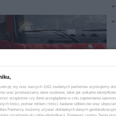
niku,
kurier.pl, my oraz naszych 1162 zaufanych partnerów uzyskujemy do
niu oraz przetwarzamy dane osobowe, takie jak unikalne identyfikat
przez urządzenie czy dane przeglądania w celu zapewniania sperson
ych treści, pomiar reklam i treści, badanie odbiorców oraz ulepszan
1
fani Partnerzy możemy używać dokładnych danych geolokalizacyjn
tykę urządzenia do celów identyfikacji. Ponieważ cenimy Twoją pry