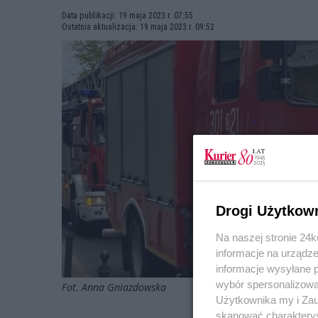
Data publikacji: 19 maja 2023 r. 07:55
Ostatnia aktualizacja: 19 maja 2023 r. 09:52
Drogi Użytkow
Na naszej stronie 24
informacje na urządze
informacje wysyłane 
wybór spersonalizowan
Fot. Anna Gniazdowska
Użytkownika my i Zau
skanować charakterys