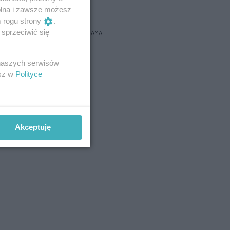
bacz prognozę na 3 dni
wolna i zawsze możesz
m rogu strony
.
sprzeciwić się
REKLAMA
 naszych serwisów
esz w
Polityce
Akceptuję