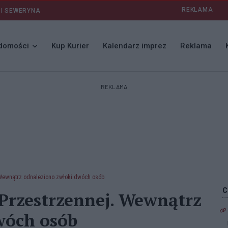
REKLAMA
 I SEWERYNA
domości
Kup Kurier
Kalendarz imprez
Reklama
REKLAMA
. Wewnątrz odnaleziono zwłoki dwóch osób
. Przestrzennej. Wewnątrz
wóch osób