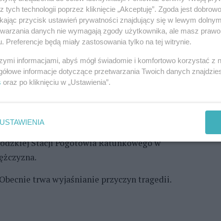
Zo
ltanki przy ulicy Przestrzennej w Szczecinie.
z tych technologii poprzez kliknięcie „Akceptuję”. Zgoda jest dobro
 strażaków, odnaleziono zwęglone ciała dwóch
ikając przycisk ustawień prywatności znajdujący się w lewym dolny
etwarzania danych nie wymagają zgody użytkownika, ale masz prawo 
. Preferencje będą miały zastosowania tylko na tej witrynie.
REKLAMA
szymi informacjami, abyś mógł świadomie i komfortowo korzystać z
gółowe informacje dotyczące przetwarzania Twoich danych znajdzi
s
oraz po kliknięciu w „Ustawienia”.
nie 21:40. Akcja trwała do godziny 3 w nocy. W
pożarnej - relacjonuje mł. kpt. Franciszek Goliński,
stwowej Straży Pożarnej w Szczecinie.
USTAWIENIA
wódzkiej Stacji Pogotowia Ratunkowego w
mężczyzna.
 Obecnie trwa wyjaśnianie przyczyn tragedii.