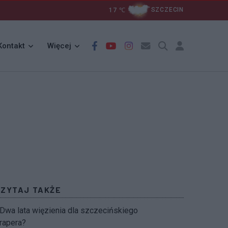
17
℃
SZCZECIN
Kontakt
Więcej
CZYTAJ TAKŻE
Dwa lata więzienia dla szczecińskiego
rapera?