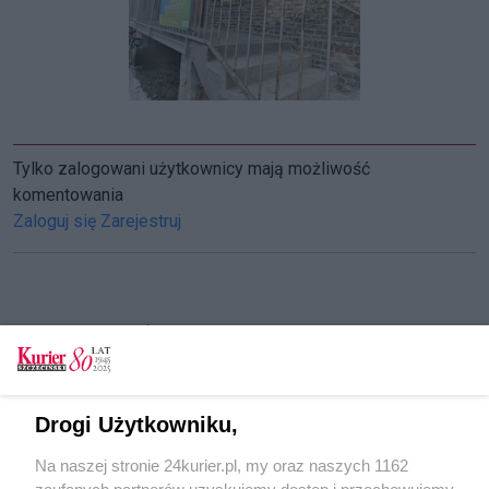
Tylko zalogowani użytkownicy mają możliwość
komentowania
Zaloguj się
Zarejestruj
CZYTAJ TAKŻE
Wsparcie dla mieszkańców Stargardu i okolic
Dzisiaj tłusty czwartek. Które pączki
Drogi Użytkowniku,
najpyszniejsze? [GALERIA, FILM]
Na naszej stronie 24kurier.pl, my oraz naszych 1162
Punkt wydawania żywności w Stargardzie w