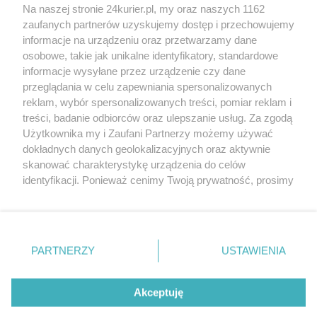
Na naszej stronie 24kurier.pl, my oraz naszych 1162
Porozmawiaj z Radą Seniorów
zaufanych partnerów uzyskujemy dostęp i przechowujemy
Wiek naprawdę nic nie znaczy
informacje na urządzeniu oraz przetwarzamy dane
osobowe, takie jak unikalne identyfikatory, standardowe
POGODA
informacje wysyłane przez urządzenie czy dane
przeglądania w celu zapewniania spersonalizowanych
reklam, wybór spersonalizowanych treści, pomiar reklam i
treści, badanie odbiorców oraz ulepszanie usług. Za zgodą
14
℃
Użytkownika my i Zaufani Partnerzy możemy używać
dokładnych danych geolokalizacyjnych oraz aktywnie
Zobacz prognozę na 3 dni
skanować charakterystykę urządzenia do celów
identyfikacji. Ponieważ cenimy Twoją prywatność, prosimy
o zgodę na korzystanie z tych technologii poprzez
kliknięcie „Akceptuję”. Zgoda jest dobrowolna i zawsze
możesz ją zmienić/wycofać klikając przycisk ustawień
prywatności znajdujący się w lewym dolnym rogu strony
PARTNERZY
USTAWIENIA
Copyright © 2022 Kurier Szczeciński sp. z o.o.
. Niektóre rodzaje przetwarzania danych nie wymagają
Wszelkie prawa zastrzeżone
zgody użytkownika, ale masz prawo sprzeciwić się
Kontakt
Nota wydawnicza
Nota prawna
takiemu przetwarzaniu. Preferencje będą miały
Akceptuję
zastosowania tylko na tej witrynie.
Polityka prywatności
Reklama