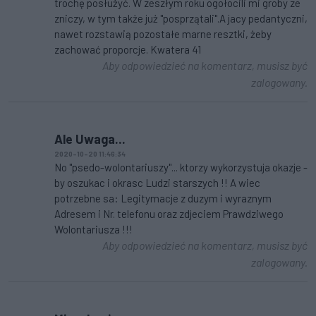
trochę posłużyć. W zeszłym roku ogołocili mi groby ze
zniczy, w tym także już "posprzątali".A jacy pedantyczni,
nawet rozstawią pozostałe marne resztki, żeby
zachować proporcje. Kwatera 41
Aby odpowiedzieć na komentarz, musisz być
zalogowany.
Ale Uwaga...
2020-10-20 11:46:34
No "psedo-wolontariuszy"... ktorzy wykorzystuja okazje -
by oszukac i okrasc Ludzi starszych !! A wiec
potrzebne sa: Legitymacje z duzym i wyraznym
Adresem i Nr. telefonu oraz zdjeciem Prawdziwego
Wolontariusza !!!
Aby odpowiedzieć na komentarz, musisz być
zalogowany.