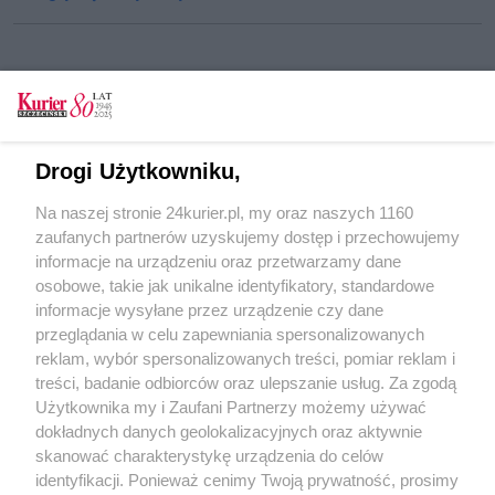
CZYTAJ TAKŻE
Egzamin na „podwójnym gazie”
Drogi Użytkowniku,
Podwójna ciągła i przejście mu nie
Na naszej stronie 24kurier.pl, my oraz naszych 1160
przeszkadzały
zaufanych partnerów uzyskujemy dostęp i przechowujemy
Oswajanie słowem
informacje na urządzeniu oraz przetwarzamy dane
osobowe, takie jak unikalne identyfikatory, standardowe
POGODA
informacje wysyłane przez urządzenie czy dane
przeglądania w celu zapewniania spersonalizowanych
reklam, wybór spersonalizowanych treści, pomiar reklam i
treści, badanie odbiorców oraz ulepszanie usług. Za zgodą
26
℃
Użytkownika my i Zaufani Partnerzy możemy używać
dokładnych danych geolokalizacyjnych oraz aktywnie
Zobacz prognozę na 3 dni
skanować charakterystykę urządzenia do celów
identyfikacji. Ponieważ cenimy Twoją prywatność, prosimy