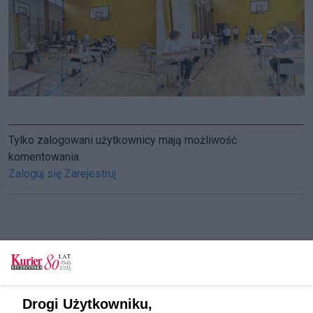
Tylko zalogowani użytkownicy mają możliwość
komentowania
Zaloguj się
Zarejestruj
CZYTAJ TAKŻE
Rozpoczęły się egzaminy ósmoklasisty. Język
polski już za nimi [GALERIA]
Drogi Użytkowniku,