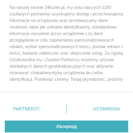
Sprawdzian wiedzy i koniec podstawówki.
Na naszej stronie 24kurier.pl, my oraz naszych 1160
Rusza egzamin ósmoklasisty
zaufanych partnerów uzyskujemy dostęp i przechowujemy
Ósmoklasiści poznali wyniki egzaminów
informacje na urządzeniu oraz przetwarzamy dane
osobowe, takie jak unikalne identyfikatory, standardowe
POGODA
informacje wysyłane przez urządzenie czy dane
przeglądania w celu zapewniania spersonalizowanych
reklam, wybór spersonalizowanych treści, pomiar reklam i
treści, badanie odbiorców oraz ulepszanie usług. Za zgodą
17
℃
Użytkownika my i Zaufani Partnerzy możemy używać
dokładnych danych geolokalizacyjnych oraz aktywnie
Zobacz prognozę na 3 dni
skanować charakterystykę urządzenia do celów
identyfikacji. Ponieważ cenimy Twoją prywatność, prosimy
o zgodę na korzystanie z tych technologii poprzez
kliknięcie „Akceptuję”. Zgoda jest dobrowolna i zawsze
możesz ją zmienić/wycofać klikając przycisk ustawień
prywatności znajdujący się w lewym dolnym rogu strony
PARTNERZY
USTAWIENIA
Copyright © 2022 Kurier Szczeciński sp. z o.o.
. Niektóre rodzaje przetwarzania danych nie wymagają
Wszelkie prawa zastrzeżone
zgody użytkownika, ale masz prawo sprzeciwić się
Kontakt
Nota wydawnicza
Nota prawna
takiemu przetwarzaniu. Preferencje będą miały
Akceptuję
zastosowania tylko na tej witrynie.
Polityka prywatności
Reklama