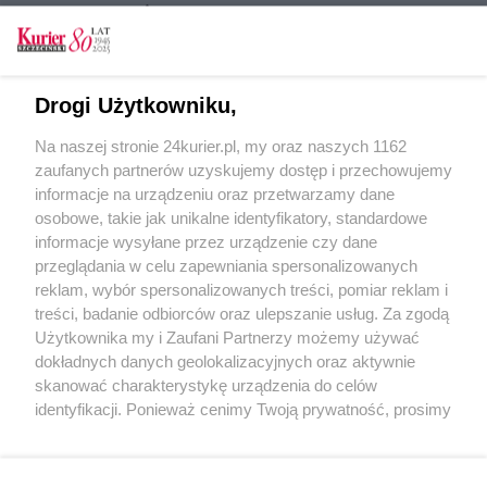
CZYTAJ TAKŻE
Wręczono Fryderyki
Chińska przygoda chórzystów Politechniki
Drogi Użytkowniku,
Morskiej
Na naszej stronie 24kurier.pl, my oraz naszych 1162
Chór Politechniki Morskiej zaprasza na
zaufanych partnerów uzyskujemy dostęp i przechowujemy
piątkowy koncert
informacje na urządzeniu oraz przetwarzamy dane
osobowe, takie jak unikalne identyfikatory, standardowe
POGODA
informacje wysyłane przez urządzenie czy dane
przeglądania w celu zapewniania spersonalizowanych
reklam, wybór spersonalizowanych treści, pomiar reklam i
treści, badanie odbiorców oraz ulepszanie usług. Za zgodą
29
℃
Użytkownika my i Zaufani Partnerzy możemy używać
dokładnych danych geolokalizacyjnych oraz aktywnie
Zobacz prognozę na 3 dni
skanować charakterystykę urządzenia do celów
identyfikacji. Ponieważ cenimy Twoją prywatność, prosimy
o zgodę na korzystanie z tych technologii poprzez
kliknięcie „Akceptuję”. Zgoda jest dobrowolna i zawsze
możesz ją zmienić/wycofać klikając przycisk ustawień