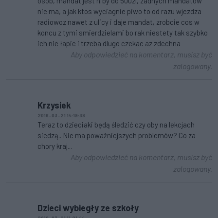
osób, mandat jest niby do 500zl, zadnych mandatow
nie ma, a jak ktos wyciagnie piwo to od razu wjezdza
radiowoz nawet z ulicy i daje mandat, zrobcie cos w
koncu z tymi smierdzielami bo rak niestety tak szybko
ich nie łapie i trzeba dlugo czekac az zdechna
Aby odpowiedzieć na komentarz, musisz być
zalogowany.
Krzysiek
2016-03-21 14:19:38
Teraz to dzieciaki będą śledzić czy oby na lekcjach
siedzą.. Nie ma poważniejszych problemów? Co za
chory kraj...
Aby odpowiedzieć na komentarz, musisz być
zalogowany.
Dzieci wybiegły ze szkoły
2016-03-21 11:21:44