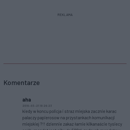
REKLAMA
Komentarze
aha
2016-03-21 18:26:23
kiedy w koncu policja i straz miejska zacznie karac
palaczy papierosow na przystankach komunikacji
miejskiej ?!! dziennie zakaz łamie kilkanaście tysiecy