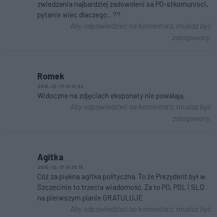
zwiedzania najbardziej zadowoleni sa PO-stkomunisci,
pytanie wiec dlaczego... ??
Aby odpowiedzieć na komentarz, musisz być
zalogowany.
Romek
2015-12-17 19:41:24
Widoczne na zdjęciach eksponaty nie powalają.
Aby odpowiedzieć na komentarz, musisz być
zalogowany.
Agitka
2015-12-17 19:36:16
Cóż za piękna agitka polityczna. To że Prezydent był w
Szczecinie to trzecia wiadomość. Za to PO, PSL i SLD
na pierwszym planie GRATULUJE
Aby odpowiedzieć na komentarz, musisz być