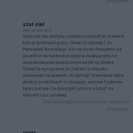
zalogowany.
szał ciał
2015-12-18 07:46:31
szału nie ma, politycy-urzednicy przyszli bo otwarcie
było w godzinach pracy, Otwarcie odcinek 1, bo
Marszałek "konsoliduje" siły na stołku Prezydent nie
wszedł bo do bunkra bez wyjścia ewakuacyjna nie
zezwala klauzula bezpieczeństwa jak na Wielkie
Otwarcie wymęczone po 2 latach to kiepsko-
Karwowski na dywanik i do dymisji! otwieranie takiej
atrakcji w odcinkach to żenujące, wystwa Fryderyka
była z pompa i za dziesiątki tysiecy, a tutaj? na
kilometr czuć ustawką
Aby odpowiedzieć na komentarz, musisz być
zalogowany.
roger