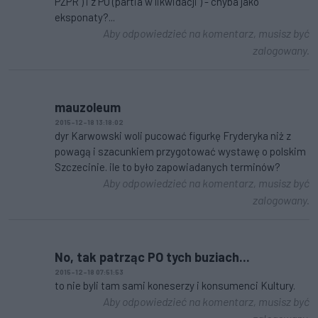
PZPR ) i z PO (partia w likwidacji ) - chyba jako
eksponaty?...
Aby odpowiedzieć na komentarz, musisz być
zalogowany.
mauzoleum
2015-12-18 13:18:02
dyr Karwowski woli pucować figurkę Fryderyka niż z
powagą i szacunkiem przygotować wystawę o polskim
Szczecinie. ile to było zapowiadanych terminów?
Aby odpowiedzieć na komentarz, musisz być
zalogowany.
No, tak patrząc PO tych buziach...
2015-12-18 07:51:53
to nie byli tam sami koneserzy i konsumenci Kultury.
Aby odpowiedzieć na komentarz, musisz być