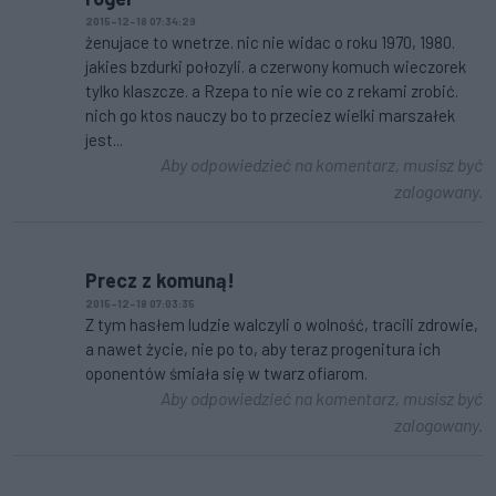
2015-12-18 07:34:29
żenujace to wnetrze. nic nie widac o roku 1970, 1980.
jakies bzdurki połozyli. a czerwony komuch wieczorek
tylko klaszcze. a Rzepa to nie wie co z rekami zrobić.
nich go ktos nauczy bo to przeciez wielki marszałek
jest...
Aby odpowiedzieć na komentarz, musisz być
zalogowany.
Precz z komuną!
2015-12-18 07:03:35
Z tym hasłem ludzie walczyli o wolność, tracili zdrowie,
a nawet życie, nie po to, aby teraz progenitura ich
oponentów śmiała się w twarz ofiarom.
Aby odpowiedzieć na komentarz, musisz być
zalogowany.