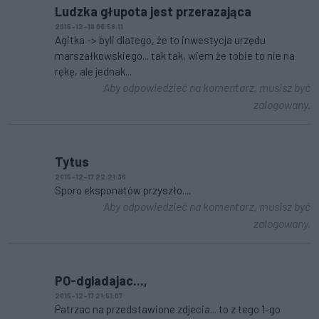
Ludzka głupota jest przerazająca
2015-12-18 06:58:11
Agitka -> byli dlatego, że to inwestycja urzędu
marszałkowskiego... tak tak, wiem że tobie to nie na
rękę, ale jednak...
Aby odpowiedzieć na komentarz, musisz być
zalogowany.
Tytus
2015-12-17 22:21:36
Sporo eksponatów przyszło....
Aby odpowiedzieć na komentarz, musisz być
zalogowany.
PO-dgladajac...,
2015-12-17 21:51:07
Patrzac na przedstawione zdjecia... to z tego 1-go