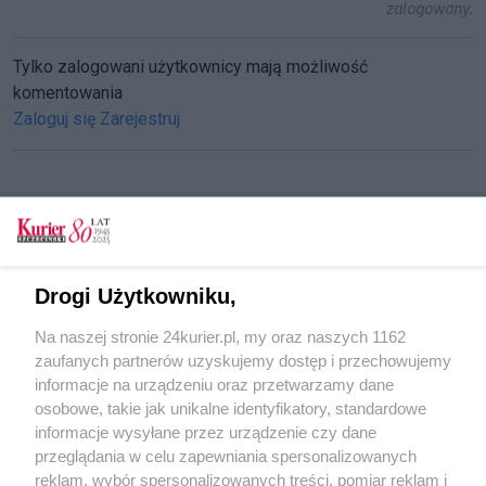
zalogowany.
Tylko zalogowani użytkownicy mają możliwość
komentowania
Zaloguj się
Zarejestruj
CZYTAJ TAKŻE
Miesiąc otwarcia - darmowe wejściówki do
Drogi Użytkowniku,
"Przełomów"
Na naszej stronie 24kurier.pl, my oraz naszych 1162
Pół tysiąca listów do św. Mikołaja
zaufanych partnerów uzyskujemy dostęp i przechowujemy
Migawka po raz czwarty
informacje na urządzeniu oraz przetwarzamy dane
osobowe, takie jak unikalne identyfikatory, standardowe
POGODA
informacje wysyłane przez urządzenie czy dane
przeglądania w celu zapewniania spersonalizowanych
reklam, wybór spersonalizowanych treści, pomiar reklam i