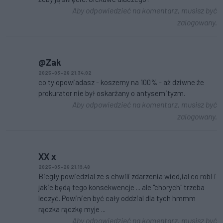
Aby odpowiedzieć na komentarz, musisz być
zalogowany.
@Zak
2025-03-26 21:34:02
co ty opowiadasz - koszerny na 100% - aż dziwne że
prokurator nie był oskarżany o antysemityzm.
Aby odpowiedzieć na komentarz, musisz być
zalogowany.
XX x
2025-03-26 21:19:48
Biegły powiedzial ze s chwili zdarzenia wied,ial co robi i
jakie będą tego konsekwencje ... ale "chorych" trzeba
leczyć. Powinien być cały oddzial dla tych hmmm
rączka rączkę myje ...
Aby odpowiedzieć na komentarz, musisz być