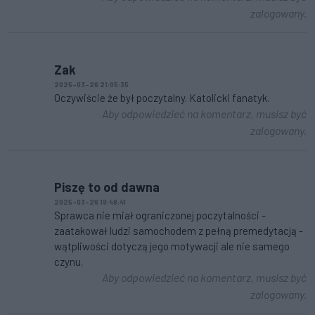
zalogowany.
Zak
2025-03-26 21:05:35
Oczywiście że był poczytalny. Katolicki fanatyk.
Aby odpowiedzieć na komentarz, musisz być
zalogowany.
Piszę to od dawna
2025-03-26 19:48:41
Sprawca nie miał ograniczonej poczytalności -
zaatakował ludzi samochodem z pełną premedytacją -
wątpliwości dotyczą jego motywacji ale nie samego
czynu.
Aby odpowiedzieć na komentarz, musisz być
zalogowany.