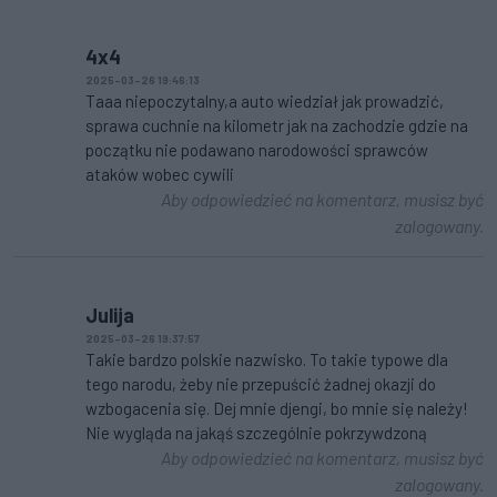
4x4
2025-03-26 19:46:13
Taaa niepoczytalny,a auto wiedział jak prowadzić,
sprawa cuchnie na kilometr jak na zachodzie gdzie na
początku nie podawano narodowości sprawców
ataków wobec cywili
Aby odpowiedzieć na komentarz, musisz być
zalogowany.
Julija
2025-03-26 19:37:57
Takie bardzo polskie nazwisko. To takie typowe dla
tego narodu, żeby nie przepuścić żadnej okazji do
wzbogacenia się. Dej mnie djengi, bo mnie się należy!
Nie wygląda na jakąś szczególnie pokrzywdzoną
Aby odpowiedzieć na komentarz, musisz być
zalogowany.