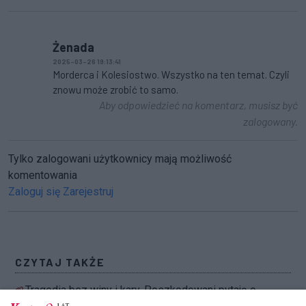
Żenada
2025-03-26 19:13:41
Morderca i Kolesiostwo. Wszystko na ten temat. Czyli
znowu może zrobić to samo.
Aby odpowiedzieć na komentarz, musisz być
zalogowany.
Tylko zalogowani użytkownicy mają możliwość
komentowania
Zaloguj się
Zarejestruj
CZYTAJ TAKŻE
Tragedia bez winy i kary. Poszkodowani pytają o