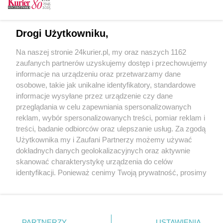
sprawcę: schizofrenik czy przebiegły
manipulator? [GALERIA]
Wypadek na pl. Rodła. Pasażer otarł się o
Drogi Użytkowniku,
autobus
Na naszej stronie 24kurier.pl, my oraz naszych 1162
Sprawca tragedii na pl. Rodła winny, ale nie
zaufanych partnerów uzyskujemy dostęp i przechowujemy
stanie przed sądem [FILM]
informacje na urządzeniu oraz przetwarzamy dane
osobowe, takie jak unikalne identyfikatory, standardowe
POGODA
informacje wysyłane przez urządzenie czy dane
przeglądania w celu zapewniania spersonalizowanych
reklam, wybór spersonalizowanych treści, pomiar reklam i
treści, badanie odbiorców oraz ulepszanie usług. Za zgodą
19
℃
Użytkownika my i Zaufani Partnerzy możemy używać
dokładnych danych geolokalizacyjnych oraz aktywnie
Zobacz prognozę na 3 dni
skanować charakterystykę urządzenia do celów
identyfikacji. Ponieważ cenimy Twoją prywatność, prosimy
o zgodę na korzystanie z tych technologii poprzez
kliknięcie „Akceptuję”. Zgoda jest dobrowolna i zawsze
możesz ją zmienić/wycofać klikając przycisk ustawień
prywatności znajdujący się w lewym dolnym rogu strony
PARTNERZY
USTAWIENIA
Copyright © 2022 Kurier Szczeciński sp. z o.o.