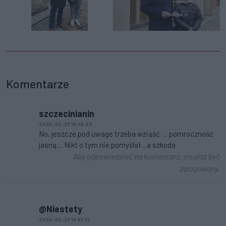
Komentarze
szczecinianin
2025-03-27 19:46:22
No, jeszcze pod uwage trzeba wźiąść .... pomroczność
jasną.... Nikt o tym nie pomyślał... a szkoda
Aby odpowiedzieć na komentarz, musisz być
zalogowany.
@Niestety
2025-03-27 18:57:31