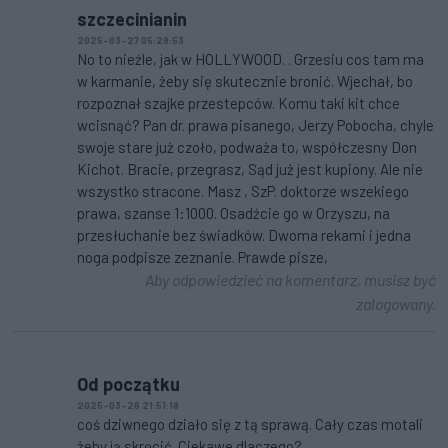
szczecinianin
2025-03-27 05:29:53
No to nieźle, jak w HOLLYWOOD. . Grzesiu cos tam ma
w karmanie, żeby się skutecznie bronić. Wjechał, bo
rozpoznał szajke przestepców. Komu taki kit chce
wcisnąć? Pan dr. prawa pisanego, Jerzy Pobocha, chyle
swoje stare już czoło, podważa to, współczesny Don
Kichot. Bracie, przegrasz, Sąd już jest kupiony. Ale nie
wszystko stracone. Masz , SzP. doktorze wszekiego
prawa, szanse 1:1000. Osadźcie go w Orzyszu, na
przesłuchanie bez świadków. Dwoma rekami i jedna
noga podpisze zeznanie. Prawde pisze,
Aby odpowiedzieć na komentarz, musisz być
zalogowany.
Od początku
2025-03-26 21:51:18
coś dziwnego działo się z tą sprawą. Cały czas motali
żeby ją skręcić. Ciekawe dlaczego?