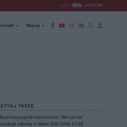
17
℃
SZCZECIN
Kontakt
Więcej
CZYTAJ TAKŻE
Burzliwa pogoda nad morzem. Nikt już nie
ryzykuje zabawy z falami [GALERIA, FILM]