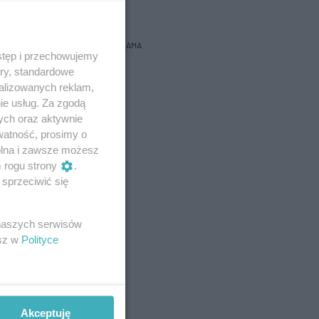
bacz prognozę na 3 dni
REKLAMA
stęp i przechowujemy
ory, standardowe
alizowanych reklam,
ie usług. Za zgodą
ych oraz aktywnie
watność, prosimy o
wolna i zawsze możesz
m rogu strony
.
sprzeciwić się
 naszych serwisów
esz w
Polityce
Akceptuję