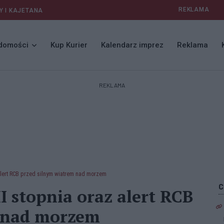
REKLAMA
Y I KAJETANA
domości
Kup Kurier
Kalendarz imprez
Reklama
REKLAMA
 alert RCB przed silnym wiatrem nad morzem
I stopnia oraz alert RCB
m nad morzem