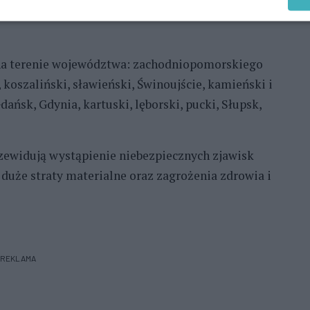
zewnątrz. Nie przebywaj i nie parkuj pod
 na terenie województwa: zachodniopomorskiego
, koszaliński, sławieński, Świnoujście, kamieński i
dańsk, Gdynia, kartuski, lęborski, pucki, Słupsk,
rzewidują wystąpienie niebezpiecznych zjawisk
uże straty materialne oraz zagrożenia zdrowia i
REKLAMA