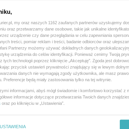
Zo
j wydał ostrzeżenia I i II stopnia przed
wać w sobotę w województwie pomorskim i
niku,
lert dotyczący tych obszarów.
kurier.pl, my oraz naszych 1162 zaufanych partnerów uzyskujemy do
niu oraz przetwarzamy dane osobowe, takie jak unikalne identyfikat
REKLAMA
przez urządzenie czy dane przeglądania w celu zapewniania sperson
ych treści, pomiar reklam i treści, badanie odbiorców oraz ulepszan
fani Partnerzy możemy używać dokładnych danych geolokalizacyjn
ztwo pomorskie i zachodniopomorskie. Na tych
tykę urządzenia do celów identyfikacji. Ponieważ cenimy Twoją pry
z tych technologii poprzez kliknięcie „Akceptuję”. Zgoda jest dobro
ego wiatru o średniej prędkości do 55 km/h, a w
ikając przycisk ustawień prywatności znajdujący się w lewym dolny
etwarzania danych nie wymagają zgody użytkownika, ale masz prawo 
. Preferencje będą miały zastosowania tylko na tej witrynie.
zęść województwa zachodniopomorskiego, gdzie
szymi informacjami, abyś mógł świadomie i komfortowo korzystać z
kości do 50 km/h, a w porywach do 75 km/h.
gółowe informacje dotyczące przetwarzania Twoich danych znajdzi
s
oraz po kliknięciu w „Ustawienia”.
 w sobotę i utrzymają się do końca dnia.
 terenie województw objętych ostrzeżeniami IMGW,
ert przed prognozowanym silnym wiatrem.
USTAWIENIA