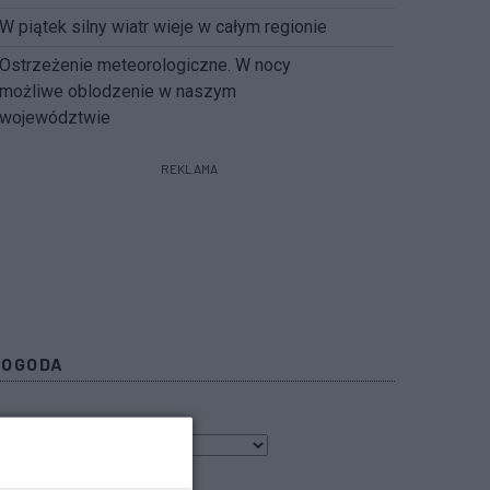
W piątek silny wiatr wieje w całym regionie
Ostrzeżenie meteorologiczne. W nocy
możliwe oblodzenie w naszym
województwie
REKLAMA
POGODA
7
℃