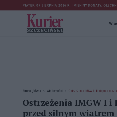
PIĄTEK, 07 SIERPNIA 2026 R.
IMIENINY DONATY, OLECHN
Wia
Strona główna
Wiadomości
Ostrzeżenia IMGW I i II stopnia oraz
Ostrzeżenia IMGW I i I
przed silnym wiatre