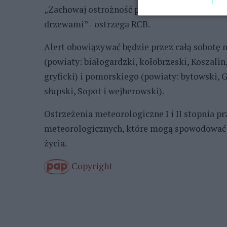
„Zachowaj ostrożność podczas aktywności na 
drzewami” - ostrzega RCB.
Alert obowiązywać będzie przez całą sobotę
(powiaty: białogardzki, kołobrzeski, Koszalin
gryficki) i pomorskiego (powiaty: bytowski, G
słupski, Sopot i wejherowski).
Ostrzeżenia meteorologiczne I i II stopnia p
meteorologicznych, które mogą spowodować d
życia.
Copyright