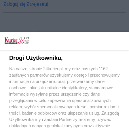
Zaloguj się
Zarejestruj
CZYTAJ TAKŻE
Szafera nabiera kształtu
Na rondzie Szczecińskich Olimpijczyków leją
Drogi Użytkowniku,
asfalt, tory coraz dłuższe [GALERIA, FILM]
Na naszej stronie 24kurier.pl, my oraz naszych 1162
Przebudowa ul. Szafera. Tory coraz bliżej
zaufanych partnerów uzyskujemy dostęp i przechowujemy
osiedla [GALERIA]
informacje na urządzeniu oraz przetwarzamy dane
osobowe, takie jak unikalne identyfikatory, standardowe
POGODA
informacje wysyłane przez urządzenie czy dane
przeglądania w celu zapewniania spersonalizowanych
reklam, wybór spersonalizowanych treści, pomiar reklam i
treści, badanie odbiorców oraz ulepszanie usług. Za zgodą
24
℃
Użytkownika my i Zaufani Partnerzy możemy używać
dokładnych danych geolokalizacyjnych oraz aktywnie
Zobacz prognozę na 3 dni