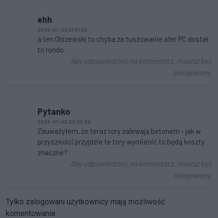
ehh
2020-07-03 07:01:59
a ten Olszewski to chyba za tuszowanie afer PC dostał
to rondo
Aby odpowiedzieć na komentarz, musisz być
zalogowany.
Pytanko
2020-07-02 22:39:28
Zauważyłem, że teraz tory zalewają betonem - jak w
przyszłości przyjdzie te tory wymienić to będą koszty
znaczne?
Aby odpowiedzieć na komentarz, musisz być
zalogowany.
Tylko zalogowani użytkownicy mają możliwość
komentowania