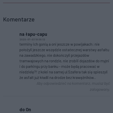
Komentarze
na łapu-capu
2020-07-03 18:56:12
terminy ich gonią a oni jeszcze w powijakach: nie
położyli jeszcze wszędzie ostatecznej warstwy asfaltu
na zawadzkiego, nie dokończyli przejazdów
tramwajowych na rondzie, nie zrobili dojazdów do myjni
i do parkingu przy banku - może będą pracować w
niedzielę?! z kolei na samej ul.Szafera tak się spieszyli
że asfalt już kładli na drodze bez krawężników...
Aby odpowiedzieć na komentarz, musisz być
zalogowany.
do On