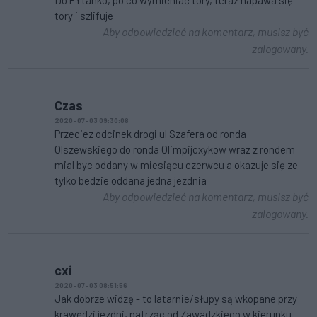
Do PYtanko, po co wymieniać tory, teraz napawa się
tory i szlifuje
Aby odpowiedzieć na komentarz, musisz być
zalogowany.
Czas
2020-07-03 09:30:08
Przeciez odcinek drogi ul Szafera od ronda
Olszewskiego do ronda Olimpijcxykow wraz z rondem
mial byc oddany w miesiącu czerwcu a okazuje się ze
tylko bedzie oddana jedna jezdnia
Aby odpowiedzieć na komentarz, musisz być
zalogowany.
cxi
2020-07-03 08:51:56
Jak dobrze widzę - to latarnie/słupy są wkopane przy
krawędzi jezdni, patrząc od Zawadzkiego w kierunku