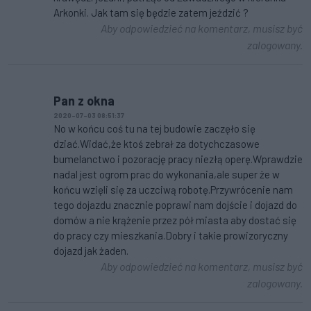
Arkonki. Jak tam się będzie zatem jeździć ?
Aby odpowiedzieć na komentarz, musisz być
zalogowany.
Pan z okna
2020-07-03 08:51:37
No w końcu coś tu na tej budowie zaczęło się
dziać.Widać,że ktoś zebrał za dotychczasowe
bumelanctwo i pozorację pracy niezłą operę.Wprawdzie
nadal jest ogrom prac do wykonania,ale super że w
końcu wzięli się za uczciwą robotę.Przywrócenie nam
tego dojazdu znacznie poprawi nam dojście i dojazd do
domów a nie krążenie przez pół miasta aby dostać się
do pracy czy mieszkania.Dobry i takie prowizoryczny
dojazd jak żaden.
Aby odpowiedzieć na komentarz, musisz być
zalogowany.