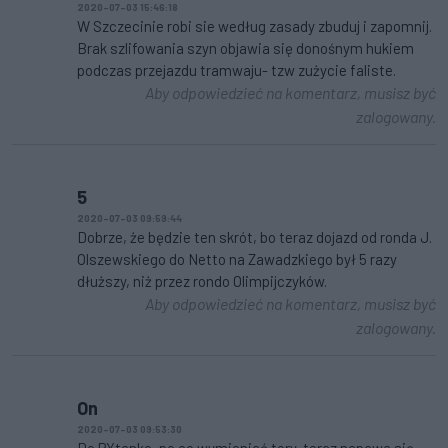
2020-07-03 15:46:18
W Szczecinie robi sie według zasady zbuduj i zapomnij.
Brak szlifowania szyn objawia się donośnym hukiem
podczas przejazdu tramwaju- tzw zużycie faliste.
Aby odpowiedzieć na komentarz, musisz być
zalogowany.
5
2020-07-03 09:59:44
Dobrze, że będzie ten skrót, bo teraz dojazd od ronda J.
Olszewskiego do Netto na Zawadzkiego był 5 razy
dłuższy, niż przez rondo Olimpijczyków.
Aby odpowiedzieć na komentarz, musisz być
zalogowany.
On
2020-07-03 09:53:30