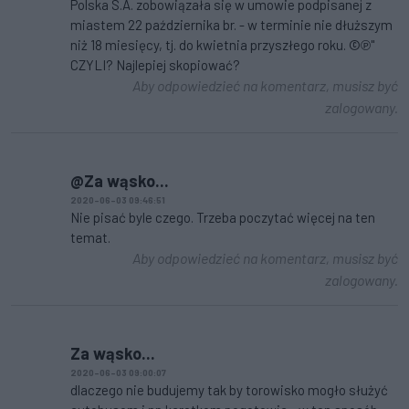
Polska S.A. zobowiązała się w umowie podpisanej z
miastem 22 października br. - w terminie nie dłuższym
niż 18 miesięcy, tj. do kwietnia przyszłego roku. ©℗"
CZYLI? Najlepiej skopiować?
Aby odpowiedzieć na komentarz, musisz być
zalogowany.
@Za wąsko...
2020-06-03 09:46:51
Nie pisać byle czego. Trzeba poczytać więcej na ten
temat.
Aby odpowiedzieć na komentarz, musisz być
zalogowany.
Za wąsko...
2020-06-03 09:00:07
dlaczego nie budujemy tak by torowisko mogło służyć