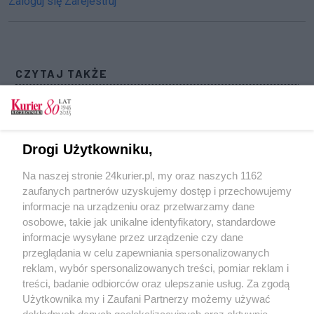
Zaloguj się
Zarejestruj
CZYTAJ TAKŻE
Przebudowa ul. Szafera. Tory coraz bliżej
osiedla [GALERIA]
Autobusy linii 80 i nocne wycofają z rozkopanej
Drogi Użytkowniku,
ul. Szafera
Na naszej stronie 24kurier.pl, my oraz naszych 1162
Ulica Szafera w przebudowie. Z góry lepiej
zaufanych partnerów uzyskujemy dostęp i przechowujemy
widać
informacje na urządzeniu oraz przetwarzamy dane
osobowe, takie jak unikalne identyfikatory, standardowe
POGODA
informacje wysyłane przez urządzenie czy dane
przeglądania w celu zapewniania spersonalizowanych
reklam, wybór spersonalizowanych treści, pomiar reklam i
treści, badanie odbiorców oraz ulepszanie usług. Za zgodą
20
℃
Użytkownika my i Zaufani Partnerzy możemy używać
dokładnych danych geolokalizacyjnych oraz aktywnie