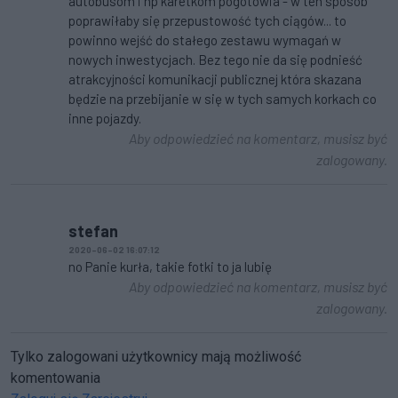
autobusom i np karetkom pogotowia - w ten sposób
poprawiłaby się przepustowość tych ciągów... to
powinno wejść do stałego zestawu wymagań w
nowych inwestycjach. Bez tego nie da się podnieść
atrakcyjności komunikacji publicznej która skazana
będzie na przebijanie w się w tych samych korkach co
inne pojazdy.
Aby odpowiedzieć na komentarz, musisz być
zalogowany.
stefan
2020-06-02 16:07:12
no Panie kurła, takie fotki to ja lubię
Aby odpowiedzieć na komentarz, musisz być
zalogowany.
Tylko zalogowani użytkownicy mają możliwość
komentowania