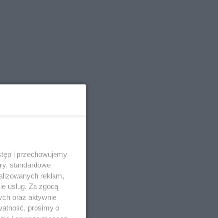
stęp i przechowujemy
ory, standardowe
alizowanych reklam,
ie usług. Za zgodą
ych oraz aktywnie
watność, prosimy o