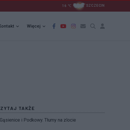
16
℃
SZCZECIN
Kontakt
Więcej
CZYTAJ TAKŻE
Gąsienice i Podkowy. Tłumy na zlocie