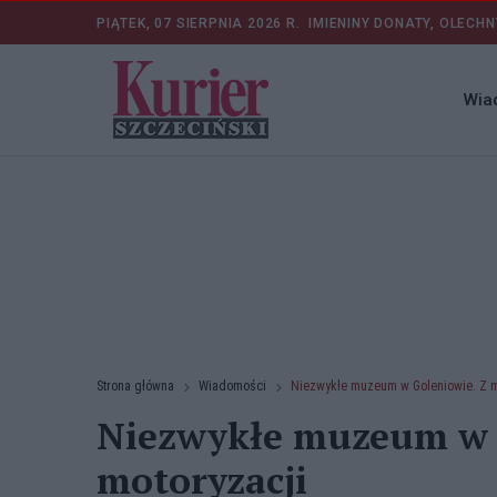
PIĄTEK, 07 SIERPNIA 2026 R.
IMIENINY DONATY, OLECHN
Wia
Strona główna
Wiadomości
Niezwykłe muzeum w Goleniowie. Z mi
Niezwykłe muzeum w G
motoryzacji