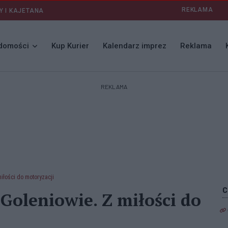
REKLAMA
Y I KAJETANA
domości
Kup Kurier
Kalendarz imprez
Reklama
REKLAMA
łości do motoryzacji
oleniowie. Z miłości do