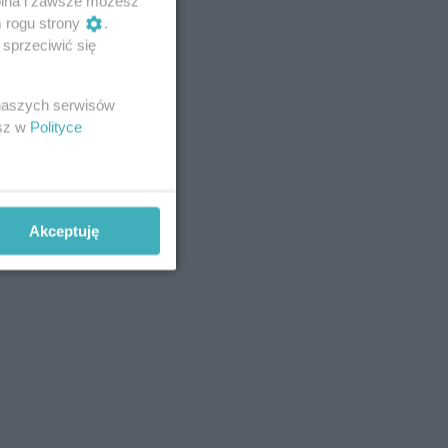
wolna i zawsze możesz
m rogu strony
.
sprzeciwić się
 naszych serwisów
esz w
Polityce
Akceptuję