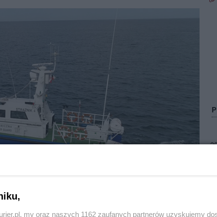
2
Zo
niku,
działu Straży Granicznej ujawnili pijanych
kurier.pl, my oraz naszych 1162 zaufanych partnerów uzyskujemy do