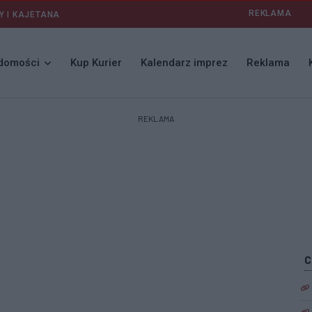
REKLAMA
Y I KAJETANA
domości
Kup Kurier
Kalendarz imprez
Reklama
REKLAMA