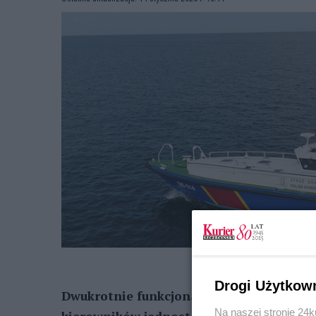
Drogi Użytkow
Dwukrotnie funkcjonariusze Morskiego Od
Na naszej stronie 24