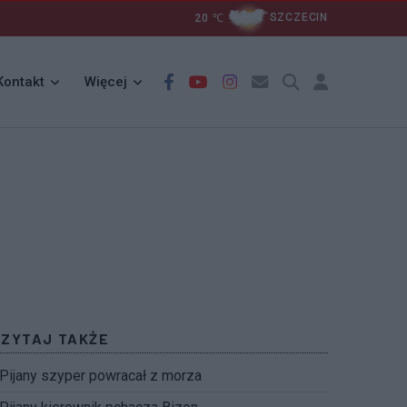
20
℃
SZCZECIN
Kontakt
Więcej
CZYTAJ TAKŻE
Pijany szyper powracał z morza