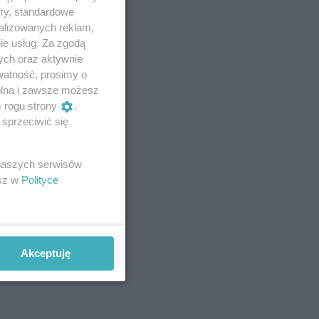
ory, standardowe
alizowanych reklam,
ie usług. Za zgodą
ych oraz aktywnie
watność, prosimy o
wolna i zawsze możesz
m rogu strony
.
sprzeciwić się
 naszych serwisów
esz w
Polityce
Akceptuję