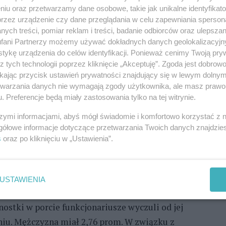
ejście do portu w Świnoujściu czekał kapitan
niu oraz przetwarzamy dane osobowe, takie jak unikalne identyfikat
ł wypłynąć w morze szyper kutra.
przez urządzenie czy dane przeglądania w celu zapewniania sperson
ych treści, pomiar reklam i treści, badanie odbiorców oraz ulepszan
REKLAMA
fani Partnerzy możemy używać dokładnych danych geolokalizacyjn
tykę urządzenia do celów identyfikacji. Ponieważ cenimy Twoją pry
z tych technologii poprzez kliknięcie „Akceptuję”. Zgoda jest dobro
ywizjonu Straży Granicznej w Świnoujściu musiała
ikając przycisk ustawień prywatności znajdujący się w lewym dolny
etwarzania danych nie wymagają zgody użytkownika, ale masz prawo 
odem była informacja z Kapitanatu Portu, że
. Preferencje będą miały zastosowania tylko na tej witrynie.
ku statków może być pod wpływem alkoholu.
szymi informacjami, abyś mógł świadomie i komfortowo korzystać z
 kapitana statku, Rosjanina, badaniu trzeźwości.
gółowe informacje dotyczące przetwarzania Twoich danych znajdzi
s
oraz po kliknięciu w „Ustawienia”.
oinformowała o tym Kapitanat Portu Świnoujście oraz
 wszczęli postępowania administracyjne, oraz
USTAWIENIA
emożliwiła wyjście w morze 45-letniemu
ostki w porcie funkcjonariusze wyczuli od jej
niu. Mężczyzna miał 2,76 prom. W związku z