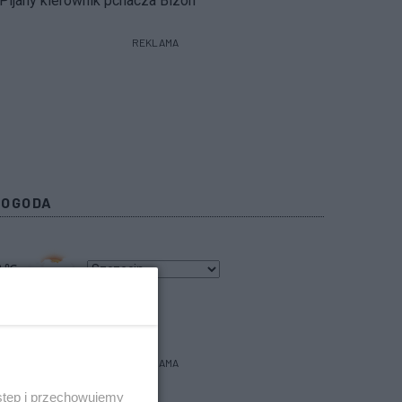
Pijany kierownik pchacza Bizon
REKLAMA
POGODA
0
℃
bacz prognozę na 3 dni
REKLAMA
stęp i przechowujemy