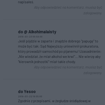
napisałeś.
Aby odpowiedzieć na komentarz, musisz być
zalogowany.
do @ Alkohimalaisty
2018-03-23 00:58:08
Jeśli pójdzie w zaparte i znajdzie dobrego "papugę" to
może być tak: Sąd Najwyższy uniewinnił prokuratora,
który prowadził samochód po pijanemu! Uzasadnienie:
„Nie wiedział, że miał alkohol we krwi”.... Nie wierzę aby
"kierownik jednostki" miał takie chody.
Aby odpowiedzieć na komentarz, musisz być
zalogowany.
do Yesoo
2018-03-22 19:55:00
Zgodnie z przepisami, w żegludze śródlądowej w