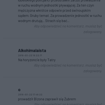
w ruchu wodnym jednostki pływającej. Za ten czyn
mężczyzna wkrótce odpowie przed świnoujskim
sądem. Gruby temat. Za prowadzenie jednostki w ruchu
wodnym drutują... Strach się bać...
Aby odpowiedzieć na komentarz, musisz być
zalogowany.
Alkohimalaista
2018-03-22 18:22:17
Na horyzoncie były Tatry
Aby odpowiedzieć na komentarz, musisz być
zalogowany.
o
2018-03-22 17:48:22
prowadził Bizona zaprawił się Żubrem
Aby odpowiedzieć na komentarz, musisz być