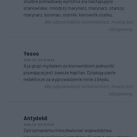
służbie pokładowej wyróżnia się następujące
stanowiska: młodszy marynarz, marynarz, starszy
marynarz, bosman, sternik, kierownik statku.
Aby odpowiedzieć na komentarz, musisz być
zalogowany.
Yesoo
2018-03-22 19:19:59
A ja głupi myślałem że kierownikiem jednostki
pływającej jest zawsze kapitan. Dziękuję panie
redaktorze za wyprowadzenie mnie z błędu.
Aby odpowiedzieć na komentarz, musisz być
zalogowany.
Antydebil
2018-03-22 19:13:18
Zatrzymanemu mieszkańcowi województwa
lubelskiego policjanci przedstawili zarzut prowadzenia