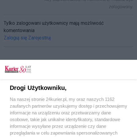
zalogowany.
Tylko zalogowani użytkownicy mają możliwość
komentowania
Zaloguj się
Zarejestruj
CZYTAJ TAKŻE
Pijany kierował cysterną z LNG
Drogi Użytkowniku,
Policjant po służbie zatrzymał pijanego
Na naszej stronie 24kurier.pl, my oraz naszych 1162
kierowcę
zaufanych partnerów uzyskujemy dostęp i przechowujemy
Traktorzystę poniosła fantazja
informacje na urządzeniu oraz przetwarzamy dane
osobowe, takie jak unikalne identyfikatory, standardowe
POGODA
informacje wysyłane przez urządzenie czy dane
przeglądania w celu zapewniania spersonalizowanych