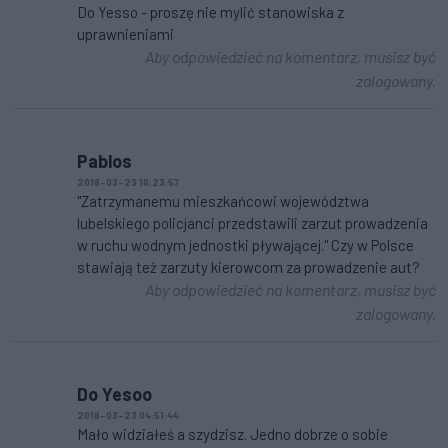
Do Yesso - proszę nie mylić stanowiska z
uprawnieniami
Aby odpowiedzieć na komentarz, musisz być
zalogowany.
Pablos
2018-03-23 16:23:57
"Zatrzymanemu mieszkańcowi województwa
lubelskiego policjanci przedstawili zarzut prowadzenia
w ruchu wodnym jednostki pływającej." Czy w Polsce
stawiają też zarzuty kierowcom za prowadzenie aut?
Aby odpowiedzieć na komentarz, musisz być
zalogowany.
Do Yesoo
2018-03-23 04:51:44
Mało widziałeś a szydzisz. Jedno dobrze o sobie