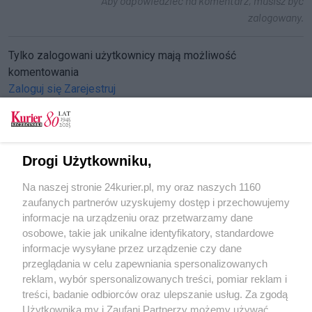
Aby odpowiedzieć na komentarz, musisz być
zalogowany.
Tylko zalogowani użytkownicy mają możliwość
komentowania
Zaloguj się
Zarejestruj
Drogi Użytkowniku,
CZYTAJ TAKŻE
Na naszej stronie 24kurier.pl, my oraz naszych 1160
Plenerowa impreza u Jadwigi
zaufanych partnerów uzyskujemy dostęp i przechowujemy
Pchli targ na Pogodnie i gryfy
informacje na urządzeniu oraz przetwarzamy dane
osobowe, takie jak unikalne identyfikatory, standardowe
POGODA
informacje wysyłane przez urządzenie czy dane
przeglądania w celu zapewniania spersonalizowanych
reklam, wybór spersonalizowanych treści, pomiar reklam i
treści, badanie odbiorców oraz ulepszanie usług. Za zgodą
17
℃
Użytkownika my i Zaufani Partnerzy możemy używać