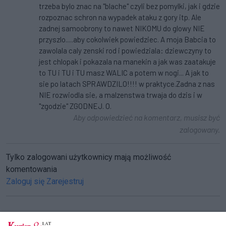
trzeba bylo znac na "blache" czyli bez pomylki, jak i gdzie
rozpoznac schron na wypadek ataku z gory itp. Ale
zadnej samoobrony to nawet NIKOMU do glowy NIE
przyszlo.....aby cokolwiek powiedziec. A moja Babcia to
zawolala caly zenski rod i powiedziala: dziewczyny to
jest chlopak i pokazala na manekin a jak was zaatakuje
to TU i TU i TU masz WALIC a potem w nogi... A jak to
sie po latach SPRAWDZILO!!!! w praktyce.Zadna z nas
NIE rozwiodla sie, a malzenstwa trwaja do dzis i w
"zgodzie" ZGODNEJ. O.
Aby odpowiedzieć na komentarz, musisz być
zalogowany.
Tylko zalogowani użytkownicy mają możliwość
komentowania
Zaloguj się
Zarejestruj