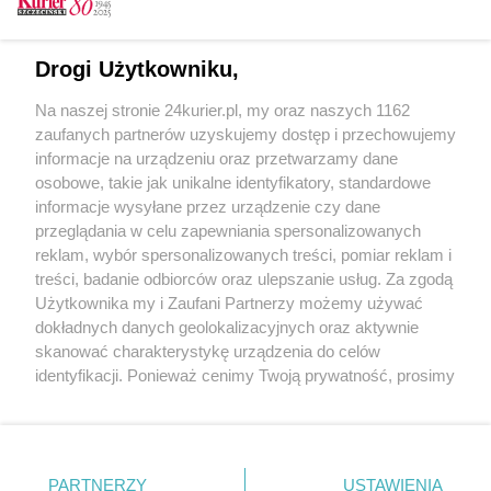
CZYTAJ TAKŻE
Szkolą ratowników medycznych. Jak przetrwać
Drogi Użytkowniku,
atak agresywnego pacjenta
Na naszej stronie 24kurier.pl, my oraz naszych 1162
Policjanci szkolili kobiety w samoobronie
zaufanych partnerów uzyskujemy dostęp i przechowujemy
[GALERIA]
informacje na urządzeniu oraz przetwarzamy dane
osobowe, takie jak unikalne identyfikatory, standardowe
POGODA
informacje wysyłane przez urządzenie czy dane
przeglądania w celu zapewniania spersonalizowanych
reklam, wybór spersonalizowanych treści, pomiar reklam i
treści, badanie odbiorców oraz ulepszanie usług. Za zgodą
22
℃
Użytkownika my i Zaufani Partnerzy możemy używać
dokładnych danych geolokalizacyjnych oraz aktywnie
Zobacz prognozę na 3 dni
skanować charakterystykę urządzenia do celów
identyfikacji. Ponieważ cenimy Twoją prywatność, prosimy
o zgodę na korzystanie z tych technologii poprzez
kliknięcie „Akceptuję”. Zgoda jest dobrowolna i zawsze
możesz ją zmienić/wycofać klikając przycisk ustawień
prywatności znajdujący się w lewym dolnym rogu strony
Copyright © 2022 Kurier Szczeciński sp. z o.o.
PARTNERZY
USTAWIENIA