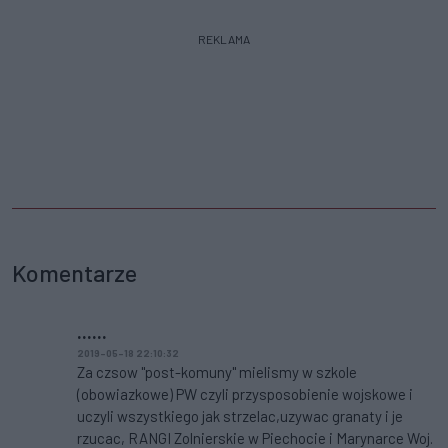
REKLAMA
Komentarze
......
2019-05-18 22:10:32
Za czsow "post-komuny" mielismy w szkole
(obowiazkowe) PW czyli przysposobienie wojskowe i
uczyli wszystkiego jak strzelac,uzywac granaty i je
rzucac, RANGI Zolnierskie w Piechocie i Marynarce Woj.