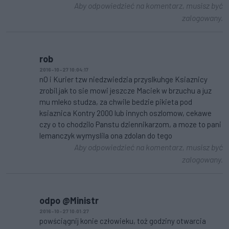
Aby odpowiedzieć na komentarz, musisz być
zalogowany.
rob
2016-10-27 10:04:17
nO i Kurier tzw niedzwiedzia przyslkuhge Ksiaznicy
zrobil.jak to sie mowi jeszcze Maciek w brzuchu a juz
mu mleko studza, za chwile bedzie pikieta pod
ksiaznica Kontry 2000 lub innych oszlomow, cekawe
czy o to chodzilo Panstu dziennikarzom, a moze to pani
lemanczyk wymyslila ona zdolan do tego
Aby odpowiedzieć na komentarz, musisz być
zalogowany.
odpo @Ministr
2016-10-27 10:01:27
powściągnij konie człowieku, toż godziny otwarcia