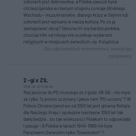
szkołach jest dobrowolna, a Polska zawsze była
chrześcijańska w równym stopniu co kraje Bliskiego
Wschodu - muzułmańskie, dlatego krzyż w Sejmie lub
szkołach jest wpisany w naszą kulturę. Po co ją
zastępować obcą? Obecna mi się bardzo podoba,
chociaż nikt od nikogo nie oczekuje wydarzeń
religijnych w miejscach świeckich, np. Książnica.
Aby odpowiedzieć na komentarz, musisz być
zalogowany.
2 -gi x ZS,
2016-10-27 11:56:40
Raz jeszcze do PO-nizszego zs z godz. 08:56... nie mysl
ze tylko Ty jestes oczytany i jakos tam "PO-uczony" ? W
Polsce Chrzescijanstwo od 1050 lat jest glowna Religia
dla Naszego Kraju i spokojnie nastepne 1050 lat tak
dalej bedzie... bo tak wiekszosci Polakom to odpowiada
i pasuje ! A Polska w latach 1945-1989 nie byla
Panstwem Swieckim tylko "Sowieckim" !!