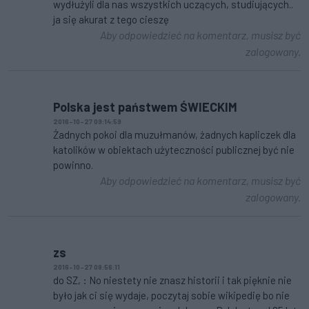
wydłużyli dla nas wszystkich uczących, studiujących..
ja się akurat z tego cieszę
Aby odpowiedzieć na komentarz, musisz być
zalogowany.
Polska jest państwem ŚWIECKIM
2016-10-27 09:14:59
Żadnych pokoi dla muzułmanów, żadnych kapliczek dla
katolików w obiektach użyteczności publicznej być nie
powinno.
Aby odpowiedzieć na komentarz, musisz być
zalogowany.
zs
2016-10-27 08:56:11
do SZ, : No niestety nie znasz historii i tak pięknie nie
było jak ci się wydaje, poczytaj sobie wikipedię bo nie