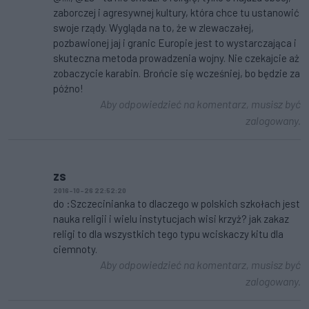
zaborczej i agresywnej kultury, która chce tu ustanowić
swoje rządy. Wygląda na to, że w zlewaczałej,
pozbawionej jaj i granic Europie jest to wystarczająca i
skuteczna metoda prowadzenia wojny. Nie czekajcie aż
zobaczycie karabin. Brońcie się wcześniej, bo będzie za
późno!
Aby odpowiedzieć na komentarz, musisz być
zalogowany.
zs
2016-10-26 22:52:20
do :Szczecinianka to dlaczego w polskich szkołach jest
nauka religii i wielu instytucjach wisi krzyż? jak zakaz
religi to dla wszystkich tego typu wciskaczy kitu dla
ciemnoty.
Aby odpowiedzieć na komentarz, musisz być
zalogowany.