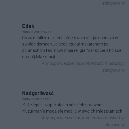
zalogowany.
Edek
2016-10-26 19:24:39
Co za debilizm ... niech sie z swoja religia obnosza w
swoich domach Ja bede rzucal makaronem po
scianach bo tak mowi moja religia Nie robcie z Polsce
druguij IslaFrancji
Aby odpowiedzieć na komentarz, musisz być
zalogowany.
Nadgorliwość
2016-10-26 19:13:50
Może lepiej skupić się na polskich sprawach.
Muzułmanie mogą się modlić w swoich mieszkaniach.
Aby odpowiedzieć na komentarz, musisz być
zalogowany.