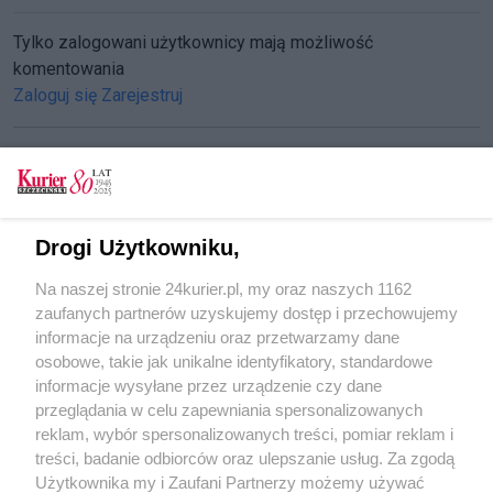
Tylko zalogowani użytkownicy mają możliwość
komentowania
Zaloguj się
Zarejestruj
CZYTAJ TAKŻE
Drogi Użytkowniku,
Odkrywcy wyobraźni (1)
Na naszej stronie 24kurier.pl, my oraz naszych 1162
Wajda w Książnicy
zaufanych partnerów uzyskujemy dostęp i przechowujemy
Zamknięto sklepy z „niestosowną” odzieżą
informacje na urządzeniu oraz przetwarzamy dane
osobowe, takie jak unikalne identyfikatory, standardowe
POGODA
informacje wysyłane przez urządzenie czy dane
przeglądania w celu zapewniania spersonalizowanych
reklam, wybór spersonalizowanych treści, pomiar reklam i
treści, badanie odbiorców oraz ulepszanie usług. Za zgodą
18
℃
Użytkownika my i Zaufani Partnerzy możemy używać