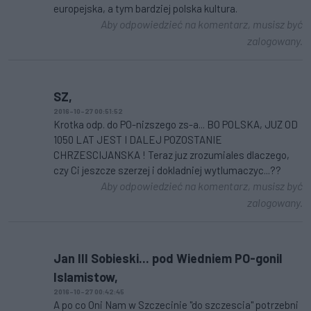
europejska, a tym bardziej polska kultura.
Aby odpowiedzieć na komentarz, musisz być
zalogowany.
SZ,
2016-10-27 00:51:52
Krotka odp. do PO-nizszego zs-a... BO POLSKA, JUZ OD
1050 LAT JEST I DALEJ POZOSTANIE
CHRZESCIJANSKA ! Teraz juz zrozumiales dlaczego,
czy Ci jeszcze szerzej i dokladniej wytlumaczyc...??
Aby odpowiedzieć na komentarz, musisz być
zalogowany.
Jan III Sobieski... pod Wiedniem PO-gonil
Islamistow,
2016-10-27 00:42:45
A po co Oni Nam w Szczecinie "do szczescia" potrzebni