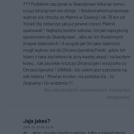
??? Podobnie zaczynali w Skandynawi kilka lat temu i
co juz dzisiaj tam sie dzieje...! Niedowiarkom proponuje
wybrac sie chocby do Malmö w Szwecji ( ok. 70 km od
Ystad ) by zobaczyc jak juz pewne czesci Malmö
opanowali ! Najlepiej bedzie odeslac Ich jak najszybciej
spowrotem do Skandynawi... albo do Ich Rodzinnych
Krajow Islamskich ! A wogole jak Oni jako Islamisci
mogli wybrac sie do Chrzescijanskiej Polski, gdzie Ich
Islam z taka zaciekloscia, przy kazdej okazji i na kazdym
kroku... tak zaciekle niszczy Chrzescijan i wszystko co
Chrzescijanskie ! UWAGA: Ich celem jest szerzenie na
sile Islamu ! Mowiac krotko: nie podoba sie... to
Zegnamy i Do widzenia !!!
Aby odpowiedzieć na komentarz, musisz być
zalogowany.
Jaja jakeś?
2016-10-27 00:22:34
@...., @zs - tu nie chodzi o religię, tylko o najazd obcej,