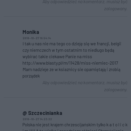
Aby odpowiedzieć na komentarz, musisz być
zalogowany.
Monika
2016-10-27 16:54:14
I tak u nas nie ma tego co dzieję się we francji, belgii
czy niemczech w tym ostatnim to niedlugo będą
wybirać takie ciekawe Panie na miss
http://www.blasty.pl/m/11428/miss-niemiec-2017
Mam nadzieje ze w ksiaznicy sie opamiętają i zrobią
porządek
Aby odpowiedzieć na komentarz, musisz być
zalogowany.
@ Szczecinianka
2016-10-27 14:23:32
Polska nie jest krajem chrzescijańskim tylko k a t o l i c k
i m !!!! A to wielka i zasadnicza różnica! Chrześcijanie