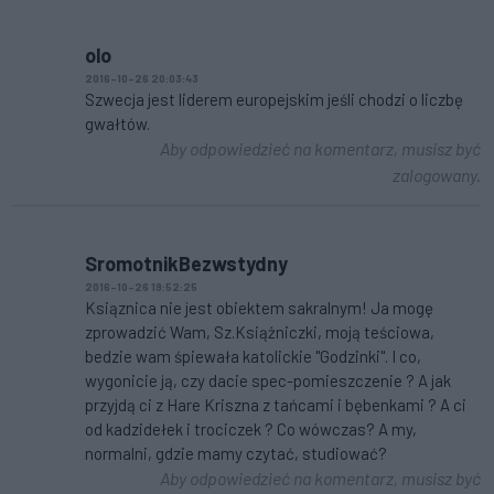
olo
2016-10-26 20:03:43
Szwecja jest liderem europejskim jeśli chodzi o liczbę
gwałtów.
Aby odpowiedzieć na komentarz, musisz być
zalogowany.
SromotnikBezwstydny
2016-10-26 19:52:25
Ksiąznica nie jest obiektem sakralnym! Ja mogę
zprowadzić Wam, Sz.Książniczki, moją teściowa,
bedzie wam śpiewała katolickie "Godzinki". I co,
wygonicie ją, czy dacie spec-pomieszczenie ? A jak
przyjdą ci z Hare Kriszna z tańcami i bębenkami ? A ci
od kadzidełek i trociczek ? Co wówczas? A my,
normalni, gdzie mamy czytać, studiować?
Aby odpowiedzieć na komentarz, musisz być