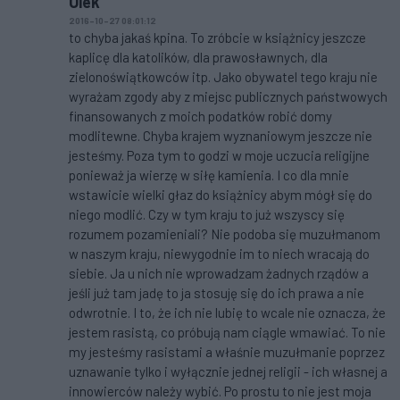
Olek
2016-10-27 08:01:12
to chyba jakaś kpina. To zróbcie w książnicy jeszcze
kaplicę dla katolików, dla prawosławnych, dla
zielonoświątkowców itp. Jako obywatel tego kraju nie
wyrażam zgody aby z miejsc publicznych państwowych
finansowanych z moich podatków robić domy
modlitewne. Chyba krajem wyznaniowym jeszcze nie
jesteśmy. Poza tym to godzi w moje uczucia religijne
ponieważ ja wierzę w siłę kamienia. I co dla mnie
wstawicie wielki głaz do książnicy abym mógł się do
niego modlić. Czy w tym kraju to już wszyscy się
rozumem pozamieniali? Nie podoba się muzułmanom
w naszym kraju, niewygodnie im to niech wracają do
siebie. Ja u nich nie wprowadzam żadnych rządów a
jeśli już tam jadę to ja stosuję się do ich prawa a nie
odwrotnie. I to, że ich nie lubię to wcale nie oznacza, że
jestem rasistą, co próbują nam ciągle wmawiać. To nie
my jesteśmy rasistami a właśnie muzułmanie poprzez
uznawanie tylko i wyłącznie jednej religii - ich własnej a
innowierców należy wybić. Po prostu to nie jest moja