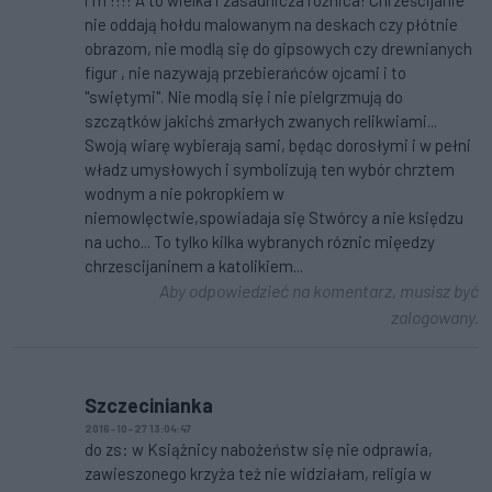
nie oddają hołdu malowanym na deskach czy płótnie
obrazom, nie modlą się do gipsowych czy drewnianych
figur , nie nazywają przebierańców ojcami i to
"swiętymi". Nie modlą się i nie pielgrzmują do
szczątków jakichś zmarłych zwanych relikwiami...
Swoją wiarę wybierają sami, będąc dorosłymi i w pełni
władz umysłowych i symbolizują ten wybór chrztem
wodnym a nie pokropkiem w
niemowlęctwie,spowiadaja się Stwórcy a nie księdzu
na ucho... To tylko kilka wybranych róznic mięedzy
chrzescijaninem a katolikiem...
Aby odpowiedzieć na komentarz, musisz być
zalogowany.
Szczecinianka
2016-10-27 13:04:47
do zs: w Książnicy nabożeństw się nie odprawia,
zawieszonego krzyża też nie widziałam, religia w