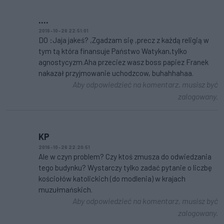
....
2016-10-26 22:51:01
DO :Jaja jakeś? ,Zgadzam się ,precz z każdą religią w
tym tą która finansuje Państwo Watykan,tylko
agnostycyzm.Aha przeciez wasz boss papiez Franek
nakazał przyjmowanie uchodzcow, buhahhahaa.
Aby odpowiedzieć na komentarz, musisz być
zalogowany.
KP
2016-10-26 22:20:51
Ale w czyn problem? Czy ktoś zmusza do odwiedzania
tego budynku? Wystarczy tylko zadać pytanie o liczbę
kościołów katolickich (do modlenia) w krajach
muzułmańskich.
Aby odpowiedzieć na komentarz, musisz być
zalogowany.