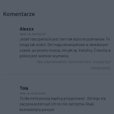
Komentarze
Alexxx
2020-12-29 17:03:57
Jeżeli rzeczywiście jest tam tak dużo muzułmanów. To
mogą tak zrobić. Oni mają obowiązkowe w określonym
czasie, po prostu muszą, nie jak np. Katolicy. Z resztą w
polsce jest wolność wyznania.
Aby odpowiedzieć na komentarz, musisz być
zalogowany.
Tola
2016-10-27 23:50:50
To dla mnie proszę kaplicę przygotować . Od tego się
zaczyna potem już ich nic nie zatrzyma. Głupi
beznadziejny pomysł