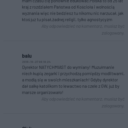
mam czasu cię ponownie edukowac.Polska to od 25 lat
kraj z rozdziałem Państwa od Kościoła i wolnością
wyznania więc nie bedziesz tu nikomu nic narzucał, jak
ktoś juz tu pisał,żadnej religii, tylko agnostycyzm
Aby odpowiedzieć na komentarz, musisz być
zalogowany.
balu
2016-10-27 08:18:24
Dyrektor NATYCHMIAST do wymiany! Muzułmanie
niech kupią zegarki i przychodzą pomiędzy modlitwami,
a modlą się w swoich mieszkaniach! Gdyby dyrektor
dał salkę katolikom to lewactwo na czele z GW, już by
marsze organizowało!
Aby odpowiedzieć na komentarz, musisz być
zalogowany.