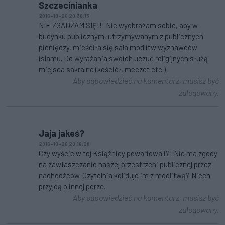
Szczecinianka
2016-10-26 20:30:13
NIE ZGADZAM SIĘ!!! Nie wyobrażam sobie, aby w
budynku publicznym, utrzymywanym z publicznych
pieniędzy, mieściła się sala modlitw wyznawców
islamu. Do wyrażania swoich uczuć religijnych służą
miejsca sakralne (kościół, meczet etc.)
Aby odpowiedzieć na komentarz, musisz być
zalogowany.
Jaja jakeś?
2016-10-26 20:16:28
Czy wyście w tej Książnicy powariowali?! Nie ma zgody
na zawłaszczanie naszej przestrzeni publicznej przez
nachodźców. Czytelnia koliduje im z modlitwą? Niech
przyjdą o innej porze.
Aby odpowiedzieć na komentarz, musisz być
zalogowany.