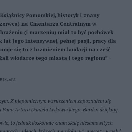
 Książnicy Pomorskiej, historyk i znany
8 czerwca) na Cmentarzu Centralnym w
brażeniu (i marzeniu) miał to być pochówek
lat Jego intensywnej, pełnej pasji, pracy dla
nuje się to z brzmieniem laudacji na cześć
ali włodarze tego miasta i tego regionu” -
REKLAMA
szym. Z niepomiernym wzruszeniem zapoznałem się
 Pana Artura Daniela Liskowackiego. Bardzo dziękuję.
owie, to jednak doskonale znam skalę niesamowitych
arach i ideach, których nie zdoła już, niestety, wcielić