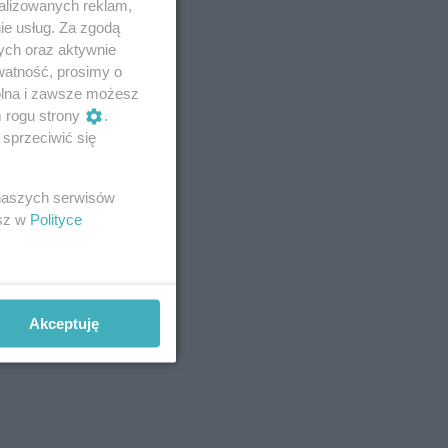
alizowanych reklam,
ie usług. Za zgodą
ych oraz aktywnie
watność, prosimy o
wolna i zawsze możesz
m rogu strony
.
sprzeciwić się
 naszych serwisów
esz w
Polityce
Akceptuję