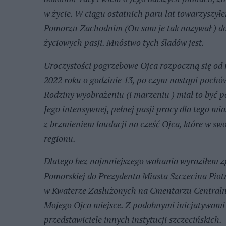
w życie. W ciągu ostatnich paru lat towarzyszy
Pomorzu Zachodnim (On sam je tak nazywał ) do 
życiowych pasji. Mnóstwo tych śladów jest.
Uroczystości pogrzebowe Ojca rozpoczną się od
2022 roku o godzinie 13, po czym nastąpi poch
Rodziny wyobrażeniu (i marzeniu ) miał to być p
Jego intensywnej, pełnej pasji pracy dla tego mia
z brzmieniem laudacji na cześć Ojca, które w sw
regionu.
Dlatego bez najmniejszego wahania wyraziłem zg
Pomorskiej do Prezydenta Miasta Szczecina Piot
w Kwaterze Zasłużonych na Cmentarzu Centralny
Mojego Ojca miejsce. Z podobnymi inicjatywami 
przedstawiciele innych instytucji szczecińskich.