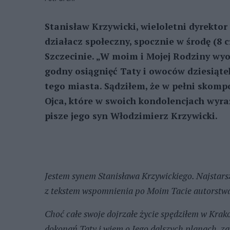
Stanisław Krzywicki, wieloletni dyrektor
działacz społeczny, spocznie w środę (
Szczecinie. „W moim i Mojej Rodziny wyo
godny osiągnięć Taty i owoców dziesiątek 
tego miasta. Sądziłem, że w pełni skompo
Ojca, które w swoich kondolencjach wyraż
pisze jego syn Włodzimierz Krzywicki.
Jestem synem Stanisława Krzywickiego. Najstar
z tekstem wspomnienia po Moim Tacie autorstwa
Choć całe swoje dojrzałe życie spędziłem w Krak
dokonań Taty i wiem o Jego dalszych planach, zami