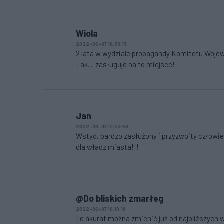
Wiola
2022-06-07 16:39:13
2 lata w wydziale propagandy Komitetu Wojew
Tak.... zasługuje na to miejsce!
Jan
2022-06-07 14:23:48
Wstyd, bardzo zasłużony i przyzwoity człowie
dla władz miasta!!!
@Do bliskich zmarłeg
2022-06-07 10:10:18
To akurat można zmienić już od najbliższych