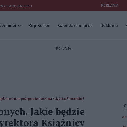
REKLAMA
AWY I WINCENTEGO
domości
Kup Kurier
Kalendarz imprez
Reklama
REKLAMA
ędzie ostatnie pożegnanie dyrektora Książnicy Pomorskiej?
onych. Jakie będzie
yrektora Książnicy