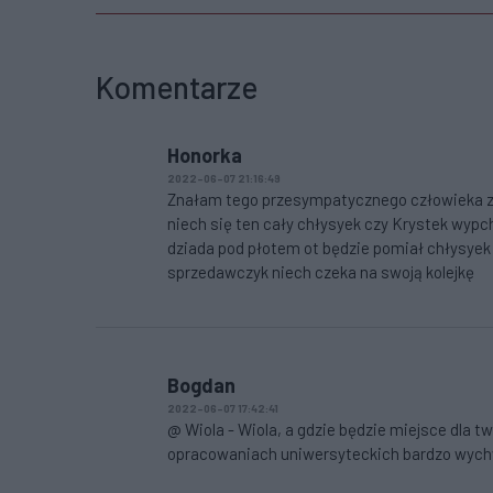
Komentarze
Honorka
2022-06-07 21:16:49
Znałam tego przesympatycznego człowieka z ka
niech się ten cały chłysyek czy Krystek wyp
dziada pod płotem ot będzie pomiał chłysyek 
sprzedawczyk niech czeka na swoją kolejkę
Bogdan
2022-06-07 17:42:41
@ Wiola - Wiola, a gdzie będzie miejsce dla t
opracowaniach uniwersyteckich bardzo wych