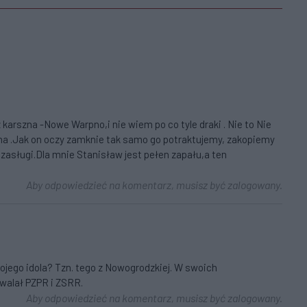
rszna -Nowe Warpno,i nie wiem po co tyle draki . Nie to Nie
cha .Jak on oczy zamknie tak samo go potraktujemy, zakopiemy
zasługi.Dla mnie Stanisław jest pełen zapału,a ten
Aby odpowiedzieć na komentarz, musisz być zalogowany.
wojego idola? Tzn. tego z Nowogrodzkiej. W swoich
walał PZPR i ZSRR.
Aby odpowiedzieć na komentarz, musisz być zalogowany.