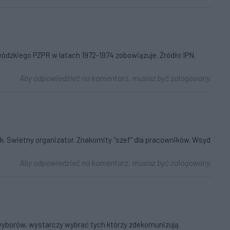
ódzkiego PZPR w latach 1972-1974 zobowiązuje. Źródło IPN.
Aby odpowiedzieć na komentarz, musisz być zalogowany.
k. Świetny organizator. Znakomity "szef" dla pracowników. Wsyd
Aby odpowiedzieć na komentarz, musisz być zalogowany.
 wyborów, wystarczy wybrać tych którzy zdekomunizują