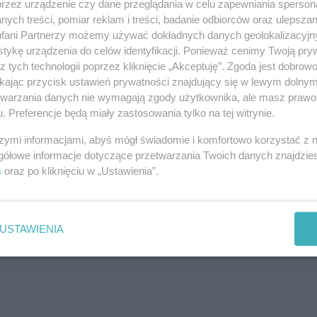
przez urządzenie czy dane przeglądania w celu zapewniania sperson
wych formalnej negatywnej odpowiedzi Prezydenta
ych treści, pomiar reklam i treści, badanie odbiorców oraz ulepszan
ch występujących o takie uhonorowanie podmiotów),
fani Partnerzy możemy używać dokładnych danych geolokalizacyjn
tykę urządzenia do celów identyfikacji. Ponieważ cenimy Twoją pry
z tych technologii poprzez kliknięcie „Akceptuję”. Zgoda jest dobro
żądać takiego uhonorowania Taty od Władz Miasta.
ikając przycisk ustawień prywatności znajdujący się w lewym dolny
etwarzania danych nie wymagają zgody użytkownika, ale masz prawo 
zenie Taty przez Prezydenta Szczecina upomną się inni.
. Preferencje będą miały zastosowania tylko na tej witrynie.
szymi informacjami, abyś mógł świadomie i komfortowo korzystać z
gółowe informacje dotyczące przetwarzania Twoich danych znajdzi
s
oraz po kliknięciu w „Ustawienia”.
REKLAMA
USTAWIENIA