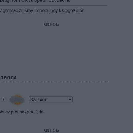
Drugi tom Encyklopedii Szczecina
Zgromadziliśmy imponujący księgozbiór
REKLAMA
POGODA
4
℃
bacz prognozę na 3 dni
REKLAMA