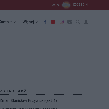
24
℃
SZCZECIN
Kontakt
Więcej
CZYTAJ TAKŻE
Zmarł Stanisław Krzywicki (akt. 1)