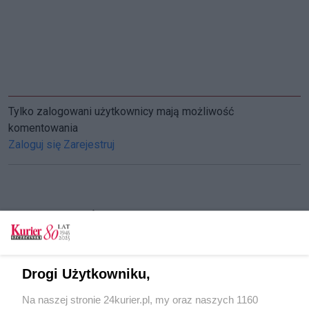
Tylko zalogowani użytkownicy mają możliwość
komentowania
Zaloguj się
Zarejestruj
CZYTAJ TAKŻE
Ostatnie dni naboru. Ósmoklasisto, wybierz
szkołę ponadpodstawową!
Drogi Użytkowniku,
Czekają licea, technika, branżówki
Na naszej stronie 24kurier.pl, my oraz naszych 1160
Ranking liceów i techników ze Szczecina. Lider