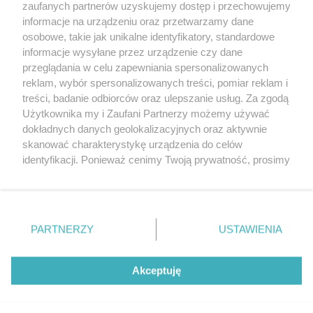
zaufanych partnerów uzyskujemy dostęp i przechowujemy
wciąż ten sam
informacje na urządzeniu oraz przetwarzamy dane
osobowe, takie jak unikalne identyfikatory, standardowe
POGODA
informacje wysyłane przez urządzenie czy dane
przeglądania w celu zapewniania spersonalizowanych
reklam, wybór spersonalizowanych treści, pomiar reklam i
treści, badanie odbiorców oraz ulepszanie usług. Za zgodą
26
℃
Użytkownika my i Zaufani Partnerzy możemy używać
dokładnych danych geolokalizacyjnych oraz aktywnie
Zobacz prognozę na 3 dni
skanować charakterystykę urządzenia do celów
identyfikacji. Ponieważ cenimy Twoją prywatność, prosimy
o zgodę na korzystanie z tych technologii poprzez
kliknięcie „Akceptuję”. Zgoda jest dobrowolna i zawsze
możesz ją zmienić/wycofać klikając przycisk ustawień
prywatności znajdujący się w lewym dolnym rogu strony
Copyright © 2022 Kurier Szczeciński sp. z o.o.
PARTNERZY
USTAWIENIA
. Niektóre rodzaje przetwarzania danych nie wymagają
Wszelkie prawa zastrzeżone
zgody użytkownika, ale masz prawo sprzeciwić się
Kontakt
Nota wydawnicza
Nota prawna
takiemu przetwarzaniu. Preferencje będą miały
Akceptuję
zastosowania tylko na tej witrynie.
Polityka prywatności
Reklama
Zapoznaj się z poniższymi informacjami, abyś mógł