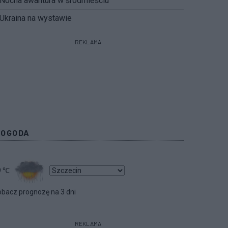
Nocna awantura w śródmieściu
Ukraina na wystawie
REKLAMA
POGODA
9
℃
bacz prognozę na 3 dni
REKLAMA