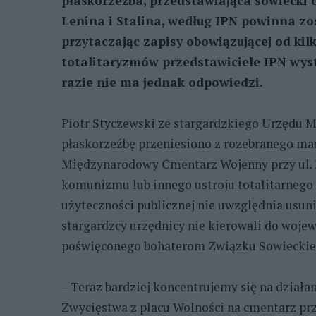
płaskorzeźba, przedstawiająca sowiecki c
Lenina i Stalina, według IPN powinna zo
przytaczając zapisy obowiązującej od ki
totalitaryzmów przedstawiciele IPN wys
razie nie ma jednak odpowiedzi.
Piotr Styczewski ze stargardzkiego Urzędu 
płaskorzeźbę przeniesiono z rozebranego ma
Międzynarodowy Cmentarz Wojenny przy ul. 
komunizmu lub innego ustroju totalitarnego
użyteczności publicznej nie uwzględnia usuni
stargardzcy urzędnicy nie kierowali do woje
poświęconego bohaterom Związku Sowieckieg
– Teraz bardziej koncentrujemy się na dział
Zwycięstwa z placu Wolności na cmentarz prz