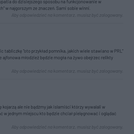
patia do dzisiejszego sposobu na funkcjonowanie w
ch" w najgorszym ze znaczeń. Sami sobie winni.
Aby odpowiedzieć na komentarz, musisz być zalogowany.
c tabliczkę "oto przykład pomnika, jakich wiele stawiano w PRL"
ie ajfonowa młodzież będzie mogła na żywo obejrzec relikty
Aby odpowiedzieć na komentarz, musisz być zalogowany.
 kojarzą ale nie bądźmy jak islamiści którzy wywalali w
ć w jednym miejscu kto będzie chciał pielęgnować i oglądać
Aby odpowiedzieć na komentarz, musisz być zalogowany.