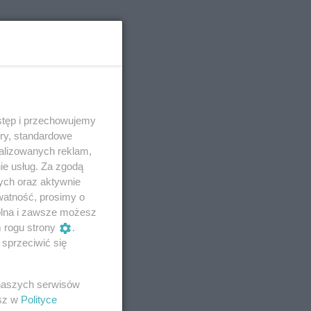
stęp i przechowujemy
ory, standardowe
alizowanych reklam,
ie usług. Za zgodą
ych oraz aktywnie
watność, prosimy o
wolna i zawsze możesz
m rogu strony
.
sprzeciwić się
 naszych serwisów
esz w
Polityce