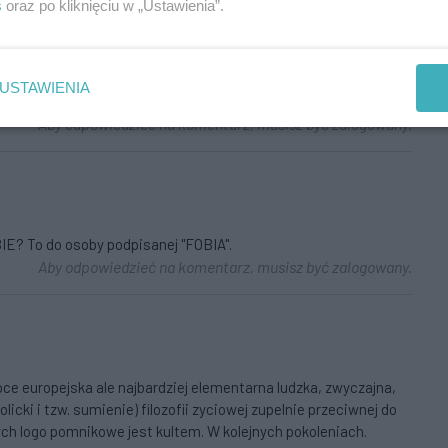
s
oraz po kliknięciu w „Ustawienia”.
USTAWIENIA
,,Jakób"
Aby odpowiedzieć na komentarz, musisz być zalogowany.
E? To do osoby podpisanej "FOBIA".
Aby odpowiedzieć na komentarz, musisz być zalogowany.
soce europejska ale najbardziej elementarna ludzka, zwyczajna,
icki i tzw. sumienie) filozofii zyciowej zupelnie przeciwnej do
rych logo pomnikowe jest kultem. W kolejnych pokoleniach.