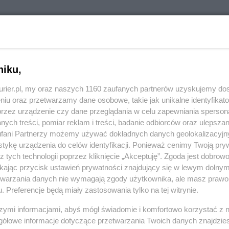
niku,
kurier.pl, my oraz naszych 1160 zaufanych partnerów uzyskujemy do
niu oraz przetwarzamy dane osobowe, takie jak unikalne identyfikat
przez urządzenie czy dane przeglądania w celu zapewniania sperson
ych treści, pomiar reklam i treści, badanie odbiorców oraz ulepszan
órzy tu walczyli...
fani Partnerzy możemy używać dokładnych danych geolokalizacyjn
Aby odpowiedzieć na komentarz, musisz być zalogowany.
tykę urządzenia do celów identyfikacji. Ponieważ cenimy Twoją pry
z tych technologii poprzez kliknięcie „Akceptuję”. Zgoda jest dobro
ikając przycisk ustawień prywatności znajdujący się w lewym dolny
etwarzania danych nie wymagają zgody użytkownika, ale masz prawo 
. Preferencje będą miały zastosowania tylko na tej witrynie.
alina i lenina' albo jeszcze lepiej zwalić to wszystko do
rzełomy'.
szymi informacjami, abyś mógł świadomie i komfortowo korzystać z
Aby odpowiedzieć na komentarz, musisz być zalogowany.
gółowe informacje dotyczące przetwarzania Twoich danych znajdzi