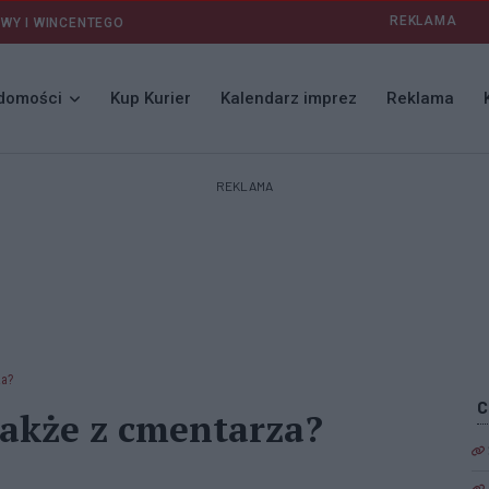
REKLAMA
AWY I WINCENTEGO
domości
Kup Kurier
Kalendarz imprez
Reklama
REKLAMA
za?
 także z cmentarza?