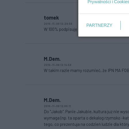
Prywatności i Cookie
tomek
2016-11-08 12:29:56
PARTNERZY
W 100% podpisuję się pod tym co napisał pan 
M.Dem.
2016-11-08 12:14:58
W takim razie mamy rozumieć, że IPN MA FOBI
M.Dem.
2016-11-08 12:06:11
Do "Jakob". Panie Jakubie, kultura juz nie wy
wymaga (np. ta oparta o dekalog rzymsko -katol
tego, co prezentuja na codzień ludzie dla któ