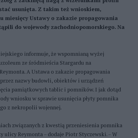
zołg z zatkniętą flagą z wizerunkami profili
stać usunięta. Z takim też wnioskiem,
lku miesięcy Ustawy o zakazie propagowania
tąpili do wojewody zachodniopomorskiego. Na
Miejskiego informuje, że wspomnianą wyżej
uzoleum ze śródmieścia Stargardu na
Reymonta. A Ustawa o zakazie propagowania
 przez nazwy budowli, obiektów i urządzeń
ęcia pamiątkowych tablic i pomników. I jak dotąd
wody wniosku w sprawie usunięcia płyty pomnika
o z nekropolii wojennej.
aniach związanych z kwestią przeniesienia pomnika
y ulicy Reymonta – dodaje Piotr Styczewski. – W