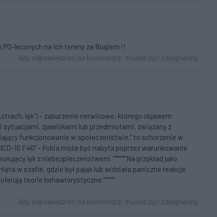
h PO-leconych na Ich tereny za Bugiem !!
Aby odpowiedzieć na komentarz, musisz być zalogowany.
„strach, lęk”) – zaburzenie nerwicowe, którego objawem
i sytuacjami, zjawiskami lub przedmiotami, związany z
iający funkcjonowanie w społeczeństwie." to schorzenie w
 ICD-10 F40" - Fobia może być nabyta poprzez warunkowanie
ołujący lęk z niebezpieczeństwem. """""""Na przykład jako
ęta w szafie, gdzie był pająk lub widziała paniczne reakcje
ferują teorie behawiorystyczne.""""""
Aby odpowiedzieć na komentarz, musisz być zalogowany.