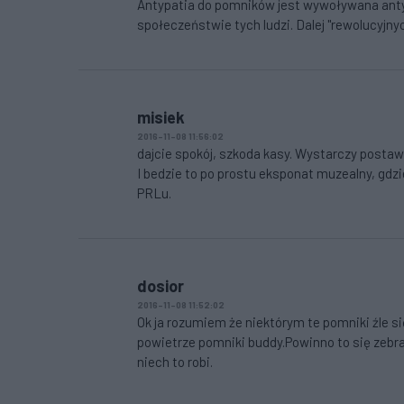
Antypatia do pomników jest wywoływana anty
społeczeństwie tych ludzi. Dalej "rewolucyjny
misiek
2016-11-08 11:56:02
dajcie spokój, szkoda kasy. Wystarczy postawi
I bedzie to po prostu eksponat muzealny, gdz
PRLu.
dosior
2016-11-08 11:52:02
Ok ja rozumiem że niektórym te pomniki źle się
powietrze pomniki buddy.Powinno to się zebra
niech to robi.