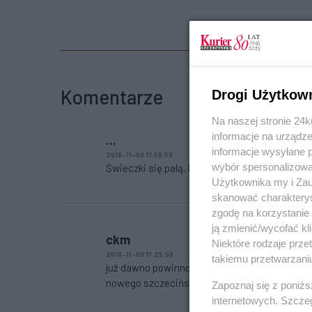
Komentarze
Drogi Użytkow
Na naszej stronie 24
informacje na urządze
...
informacje wysyłane 
2016-11-09 17:56:58
wybór spersonalizowan
Świeczki się palą, ktoś pamięta o Rosjanach, kt
Użytkownika my i Zau
skanować charakterys
zgodę na korzystanie 
ją zmienić/wycofać kl
ckm
Niektóre rodzaje prz
2016-11-09 17:25:58
takiemu przetwarzaniu
już dawno powinno się to wynieść do 'muzeum st
nowego szczecińskiego schronu pod nazwą 'p
Zapoznaj się z poniż
internetowych. Szcze