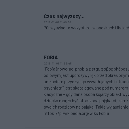
Czas najwyzszy...
2016-11-08 11:49:30
PO-wysylac to wszystko... w paczkach i listac
FOBIA
2016-11-08 11:22:45
"Fobia (nowołac. phobia z stgr. φόβος phóbos 
osiowym jest uporczywy lęk przed określonym
unikaniem przyczyn go wywołujących i utrudn
psychiatrii jest skatalogowane pod numerem
klasyczne – gdy dana osoba kojarzy obiekt wyw
dziecko mogła być straszona pająkami, zamkni
swoich rodziców na pająka. Takie wyjaśnienie o
https://pl.wikipedia.org/wiki/Fobia