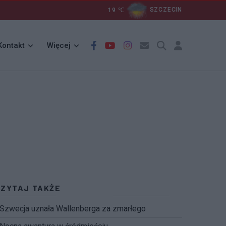
19
℃
SZCZECIN
Kontakt
Więcej
CZYTAJ TAKŻE
Szwecja uznała Wallenberga za zmarłego