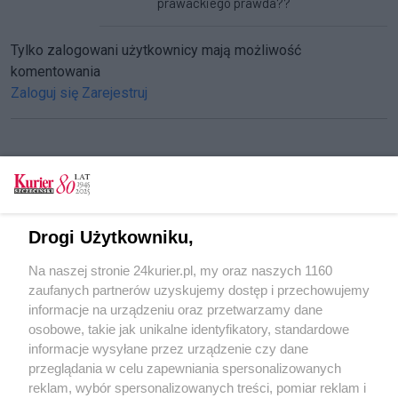
prawackiego prawda??
Tylko zalogowani użytkownicy mają możliwość
komentowania
Zaloguj się
Zarejestruj
CZYTAJ TAKŻE
Uszkodzone ławki na Placu Adamowicza
Drogi Użytkowniku,
Zabrali ławki – rozbiorą też murki? Łatwizna i
Na naszej stronie 24kurier.pl, my oraz naszych 1160
krótkowzroczność
zaufanych partnerów uzyskujemy dostęp i przechowujemy
Śladem naszych publikacji. Ławki powrócą?
informacje na urządzeniu oraz przetwarzamy dane
osobowe, takie jak unikalne identyfikatory, standardowe
POGODA
informacje wysyłane przez urządzenie czy dane
przeglądania w celu zapewniania spersonalizowanych
reklam, wybór spersonalizowanych treści, pomiar reklam i