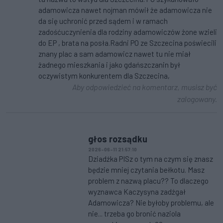
adamowicza nawet nojman mówił że adamowicza nie
da się uchronić przed sądem i w ramach
zadośćuczynienia dla rodziny adamowiczów żone wzieli
do EP , brata na posła.Radni PO ze Szczecina poświecili
znany plac a sam adamowicz nawet tu nie miał
żadnego mieszkania i jako gdańszczanin był
oczywistym konkurentem dla Szczecina,
Aby odpowiedzieć na komentarz, musisz być
zalogowany.
głos rozsądku
2026-06-11 21:57:10
Dziadźka PISz o tym na czym się znasz
będzie mniej czytania bełkotu. Masz
problem z nazwą placu?? To dlaczego
wyznawca Kaczysyna zadźgał
Adamowicza? Nie byłoby problemu, ale
nie... trzeba go bronić naziola