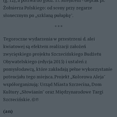
(g. 12), a potrwa do godz. 17. Miejscem - deptak pl.
Żołnierza Polskiego: od sceny przy zegarze
słonecznym po „szklaną pułapkę".
* * *
Tegoroczne wydarzenia w przestrzeni d. alei
kwiatowej są efektem realizacji założeń
zwycięskiego projektu Szczecińskiego Budżetu
Obywatelskiego (edycja 2015) i ustaleń z
pomysłodawcą, które zakładają pełne wykorzystanie
potencjału tego miejsca. Projekt „Kolorowa Aleja"
współorganizują: Urząd Miasta Szczecina, Dom
Kultury „Słowianin" oraz Międzynarodowe Targi
Szczecińskie. ©℗
(an)