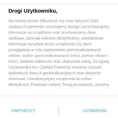
CZYTAJ TAKŻE
Drogi Użytkowniku,
Kwiatowe zaskoczenie kawiarniane
Na naszej stronie 24kurier.pl, my oraz naszych 1162
Wszystko (nie) płynie
zaufanych partnerów uzyskujemy dostęp i przechowujemy
Dzieje się „Kolorowa Aleja" [GALERIA]
informacje na urządzeniu oraz przetwarzamy dane
osobowe, takie jak unikalne identyfikatory, standardowe
POGODA
informacje wysyłane przez urządzenie czy dane
przeglądania w celu zapewniania spersonalizowanych
reklam, wybór spersonalizowanych treści, pomiar reklam i
treści, badanie odbiorców oraz ulepszanie usług. Za zgodą
23
℃
Użytkownika my i Zaufani Partnerzy możemy używać
dokładnych danych geolokalizacyjnych oraz aktywnie
Zobacz prognozę na 3 dni
skanować charakterystykę urządzenia do celów
identyfikacji. Ponieważ cenimy Twoją prywatność, prosimy
o zgodę na korzystanie z tych technologii poprzez
kliknięcie „Akceptuję”. Zgoda jest dobrowolna i zawsze
możesz ją zmienić/wycofać klikając przycisk ustawień
prywatności znajdujący się w lewym dolnym rogu strony
PARTNERZY
USTAWIENIA
Copyright © 2022 Kurier Szczeciński sp. z o.o.
. Niektóre rodzaje przetwarzania danych nie wymagają
Wszelkie prawa zastrzeżone