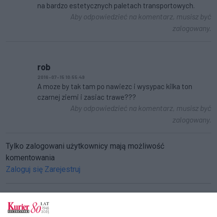
na bardzo estetycznych paletach transportowych.
Aby odpowiedzieć na komentarz, musisz być
zalogowany.
rob
2016-07-15 10:55:49
A moze by tak tam po nawiezc i wysypac kilka ton
czarnej ziemi i zasiac trawe???
Aby odpowiedzieć na komentarz, musisz być
zalogowany.
Tylko zalogowani użytkownicy mają możliwość
komentowania
Zaloguj się
Zarejestruj