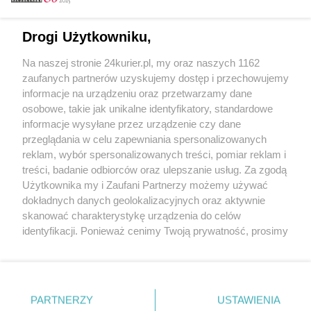
Email
Drogi Użytkowniku,
Na naszej stronie 24kurier.pl, my oraz naszych 1162
Hasło
zaufanych partnerów uzyskujemy dostęp i przechowujemy
informacje na urządzeniu oraz przetwarzamy dane
osobowe, takie jak unikalne identyfikatory, standardowe
informacje wysyłane przez urządzenie czy dane
Zapamiętać?
przeglądania w celu zapewniania spersonalizowanych
reklam, wybór spersonalizowanych treści, pomiar reklam i
Zaloguj
treści, badanie odbiorców oraz ulepszanie usług. Za zgodą
Użytkownika my i Zaufani Partnerzy możemy używać
Zapomniałem hasła
dokładnych danych geolokalizacyjnych oraz aktywnie
skanować charakterystykę urządzenia do celów
identyfikacji. Ponieważ cenimy Twoją prywatność, prosimy
o zgodę na korzystanie z tych technologii poprzez
kliknięcie „Akceptuję”. Zgoda jest dobrowolna i zawsze
możesz ją zmienić/wycofać klikając przycisk ustawień
prywatności znajdujący się w lewym dolnym rogu strony
PARTNERZY
Copyright © 2022 Kurier Szczeciński sp. z o.o.
USTAWIENIA
. Niektóre rodzaje przetwarzania danych nie wymagają