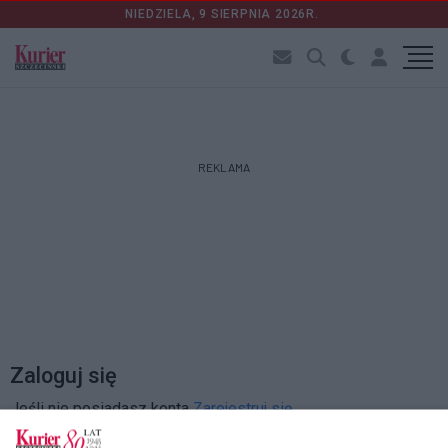
NIEDZIELA, 9 SIERPNIA 2026R.
REKLAMA
Zaloguj się
Jeśli nie posiadasz konta
Zarejestruj się