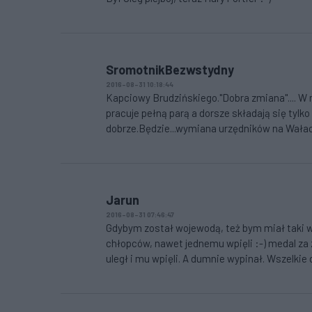
SromotnikBezwstydny
2016-08-31 10:18:44
Kapciowy Brudzińskiego."Dobra zmiana".... W 
pracuje pełną parą a dorsze składają się tylko 
dobrze.Będzie...wymiana urzędników na Wała
Jarun
2016-08-31 07:46:47
Gdybym został wojewodą, też bym miał taki w
chłopców, nawet jednemu wpięli :-) medal za z
uległ i mu wpięli. A dumnie wypinał. Wszelkie