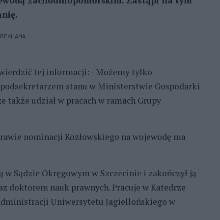
jewodą zachodniopomorskim. Zastąpi na tym
nię.
REKLAMA
wierdzić tej informacji: - Możemy tylko
t podsekretarzem stanu w Ministerstwie Gospodarki
ze także udział w pracach w ramach Grupy
 sprawie nominacji Kozłowskiego na wojewodę ma
ą w Sądzie Okręgowym w Szczecinie i zakończył ją
z doktorem nauk prawnych. Pracuje w Katedrze
dministracji Uniwersytetu Jagiellońskiego w