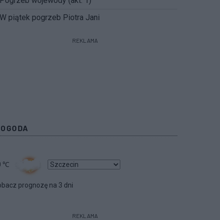
Pogrzeb wojewody (akt. 1)
W piątek pogrzeb Piotra Jani
REKLAMA
POGODA
0
℃
bacz prognozę na 3 dni
REKLAMA