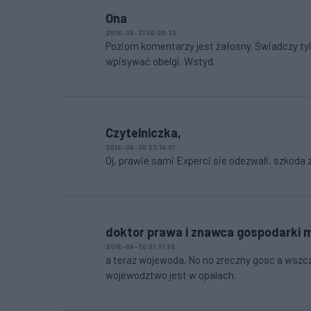
Ona
2016-08-31 00:20:33
Poziom komentarzy jest żałosny. Świadczy tylk
wpisywać obelgi. Wstyd.
Czytelniczka,
2016-08-30 23:16:01
Oj, prawie sami Experci sie odezwali, szkoda
doktor prawa i znawca gospodarki m
2016-08-30 21:31:39
a teraz wojewoda. No no zreczny gosc a wszcz
wojewodztwo jest w opalach.