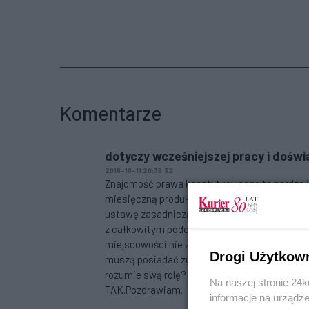
Komentarze
dotyczy wcześniejszej pracy i dośw
2016-10-11 20:36:32
Znajomość prawa konstytucyjnego to bardzo i
miesięczną produkcją dowodu osobistego dl
ustawę zasadniczą tam gdzie słońce nie doc
z całkowitym podeptaniem art 93 konstytucj
miejscowości nie zmieniono/ci lepsi/ oraz tyc
Drogi Użytkow
muszą posiadać zupełny akt urodzenia. Możnab
rozumie swą rolę? Prawa społeczeństwa?Zapo
Na naszej stronie 24
TAK.Pozdrawiam.
informacje na urządze