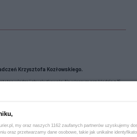
iadczeń Krzysztofa Kozłowskiego.
stotna wiedza i oby skutkowała. Na własnym przykładzie z 15-
a mnie mogę poświadczyć,,ze zarówno MSW jak i MSWiA ma
hodzi.Stosowanie nazw miejscowości wyłącznie takich jak DZIŚ
i,z dzieleniem społeczeństwa na tych którym nazwę
h którym ją zmieniono czyli gorsi bo dla pełnej wiarygodności
niku,
y zadać pytanie jak w tej 27-letniej demokracji Władza
mniałem przecież to nie TK tu obowiązuje BO
kurier.pl, my oraz naszych 1162 zaufanych partnerów uzyskujemy do
niu oraz przetwarzamy dane osobowe, takie jak unikalne identyfikat
Aby odpowiedzieć na komentarz, musisz być zalogowany.