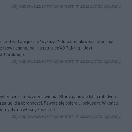
Aby odpowiedzieć na komentarz, musisz być zalogowany.
ministerstwie już się "wykazał"?Odra uregulowana, stocznia
z łbów i ogona...no i kosztują ca'40 PLN/kg... Jest
ch Chrobrego.
Aby odpowiedzieć na komentarz, musisz być zalogowany.
ytrzeszcz gałek ze zdziwienia. Starsi panowie lubią młodych
asługi dla obronności. Pewnie się opierał... pokusom. W końcu
 domysły-na własny koszt. :-)
Aby odpowiedzieć na komentarz, musisz być zalogowany.