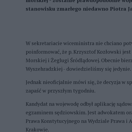
morskiej - zostanie prawdopodobnie wo
stanowisku zmarłego niedawno Piotra Ja
W sekretariacie wiceministra nie chciano pot
poinformować, że p. Krzysztof Kozłowski jes
Morskiej i Żeglugi Śródlądowej. Obecnie bier
Wyszehradzkiej - dowiedzieliśmy się jedynie.
Jednak nieoficjalnie mówi się, że decyzja w
zapaść w przyszłym tygodniu.
Kandydat na wojewodę odbył aplikację sądow
egzaminem sędziowskim. Jest adwokatem ora
Prawa Konstytucyjnego na Wydziale Prawa i A
Krakowie.