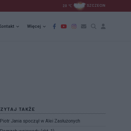
20
℃
SZCZECIN
Kontakt
Więcej
CZYTAJ TAKŻE
Piotr Jania spoczął w Alei Zasłużonych