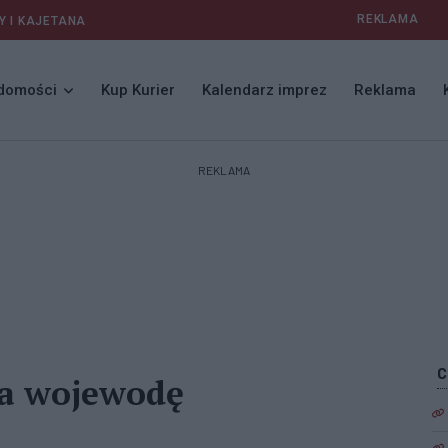
REKLAMA
Y I KAJETANA
domości
Kup Kurier
Kalendarz imprez
Reklama
REKLAMA
na wojewodę