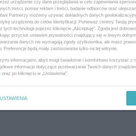
przez urządzenie czy dane przeglądania w celu zapewniania sperson
ych treści, pomiar reklam i treści, badanie odbiorców oraz ulepszan
fani Partnerzy możemy używać dokładnych danych geolokalizacyjn
tykę urządzenia do celów identyfikacji. Ponieważ cenimy Twoją pry
z tych technologii poprzez kliknięcie „Akceptuję”. Zgoda jest dobro
atowej", "belferku" obszadzanie stanowisk be-em-wu-
ikając przycisk ustawień prywatności znajdujący się w lewym dolny
etwarzania danych nie wymagają zgody użytkownika, ale masz prawo 
Aby odpowiedzieć na komentarz, musisz być zalogowany.
. Preferencje będą miały zastosowania tylko na tej witrynie.
szymi informacjami, abyś mógł świadomie i komfortowo korzystać z
gółowe informacje dotyczące przetwarzania Twoich danych znajdzi
s
oraz po kliknięciu w „Ustawienia”.
nt kościelny. Zresztą, poczytajcie jego wpisy:
USTAWIENIA
Aby odpowiedzieć na komentarz, musisz być zalogowany.