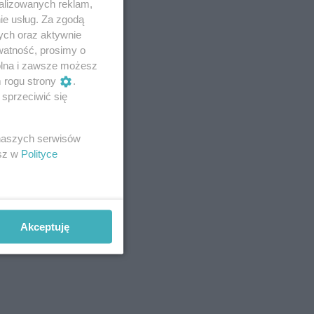
alizowanych reklam,
ie usług. Za zgodą
ych oraz aktywnie
watność, prosimy o
wolna i zawsze możesz
m rogu strony
.
sprzeciwić się
 naszych serwisów
esz w
Polityce
Akceptuję