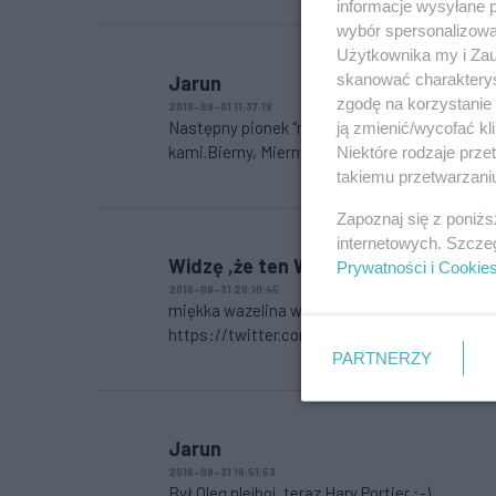
informacje wysyłane 
wybór spersonalizowan
Użytkownika my i Zau
skanować charakterys
Jarun
zgodę na korzystanie 
2016-09-01 11:37:18
Następny pionek "małego kaczorka". Po "powi
ją zmienić/wycofać kl
kami.Bierny, Mierny ale Wierny.
Niektóre rodzaje prz
takiemu przetwarzaniu
Zapoznaj się z poniż
internetowych. Szcze
Widzę ,że ten Wojewoda, to
Prywatności i Cookie
2016-08-31 20:10:45
miękka wazelina wierchuszki PiS oraz ministra
https://twitter.com/krzkozlowski
PARTNERZY
Jarun
2016-08-31 18:51:53
Był Oleg plejboj, teraz Hary Portier :-)