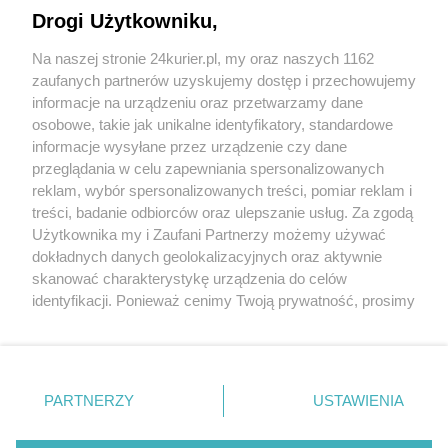
Policjanci zajęli nielegalny tytoń i alkohol
Drogi Użytkowniku,
Uciekał z nielegalnym towarem, wylądował w
Na naszej stronie 24kurier.pl, my oraz naszych 1162
rowie
zaufanych partnerów uzyskujemy dostęp i przechowujemy
Lewy tytoń
informacje na urządzeniu oraz przetwarzamy dane
osobowe, takie jak unikalne identyfikatory, standardowe
POGODA
informacje wysyłane przez urządzenie czy dane
przeglądania w celu zapewniania spersonalizowanych
reklam, wybór spersonalizowanych treści, pomiar reklam i
treści, badanie odbiorców oraz ulepszanie usług. Za zgodą
23
℃
Użytkownika my i Zaufani Partnerzy możemy używać
dokładnych danych geolokalizacyjnych oraz aktywnie
Zobacz prognozę na 3 dni
skanować charakterystykę urządzenia do celów
identyfikacji. Ponieważ cenimy Twoją prywatność, prosimy
o zgodę na korzystanie z tych technologii poprzez
kliknięcie „Akceptuję”. Zgoda jest dobrowolna i zawsze
możesz ją zmienić/wycofać klikając przycisk ustawień
prywatności znajdujący się w lewym dolnym rogu strony
Copyright © 2022 Kurier Szczeciński sp. z o.o.
PARTNERZY
USTAWIENIA
. Niektóre rodzaje przetwarzania danych nie wymagają
Wszelkie prawa zastrzeżone
zgody użytkownika, ale masz prawo sprzeciwić się