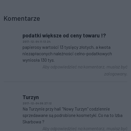
Komentarze
podatki większe od ceny towaru !?
2017-12-04 11:13:24
papierosy wartości 13 tysięcy złotych, a kwota
niezapłaconych należności celno-podatkowych
wyniosła 130 tys.
Aby odpowiedzieć na komentarz, musisz być
zalogowany.
Turzyn
2017-12-04 08:27:12
Na Turzynie przy hali "Nowy Turzyn" codziennie
sprzedawane są podrobione kosmetyki. Co na to Izba
Skarbowa ?
Aby odpowiedzieć na komentarz, musisz być