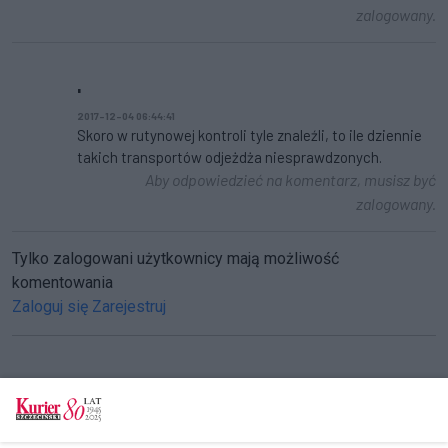
zalogowany.
'
2017-12-04 06:44:41
Skoro w rutynowej kontroli tyle znaleźli, to ile dziennie
takich transportów odjeżdża niesprawdzonych.
Aby odpowiedzieć na komentarz, musisz być
zalogowany.
Tylko zalogowani użytkownicy mają możliwość
komentowania
Zaloguj się
Zarejestruj
CZYTAJ TAKŻE