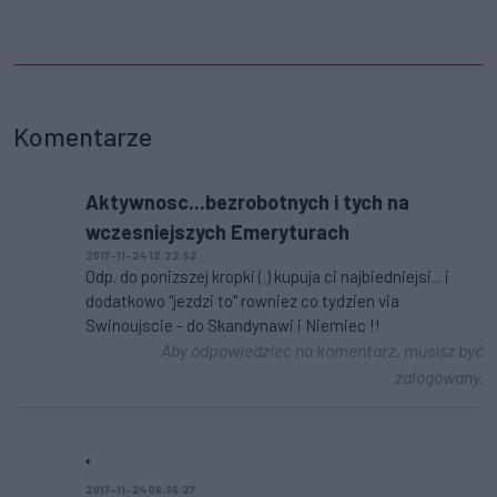
Komentarze
Aktywnosc...bezrobotnych i tych na
wczesniejszych Emeryturach
2017-11-24 12:22:52
Odp. do ponizszej kropki (.) kupuja ci najbiedniejsi... i
dodatkowo "jezdzi to" rowniez co tydzien via
Swinoujscie - do Skandynawi i Niemiec !!
Aby odpowiedzieć na komentarz, musisz być
zalogowany.
'
2017-11-24 06:36:27