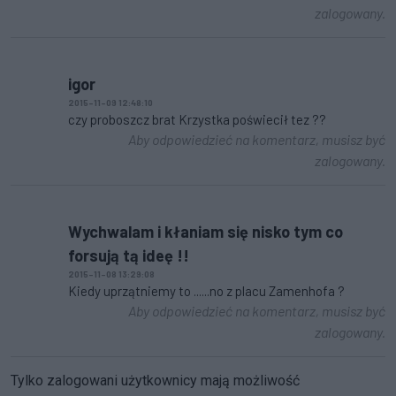
zalogowany.
igor
2015-11-09 12:48:10
czy proboszcz brat Krzystka poświecił tez ??
Aby odpowiedzieć na komentarz, musisz być
zalogowany.
Wychwalam i kłaniam się nisko tym co
forsują tą ideę !!
2015-11-08 13:29:08
Kiedy uprzątniemy to ......no z placu Zamenhofa ?
Aby odpowiedzieć na komentarz, musisz być
zalogowany.
Tylko zalogowani użytkownicy mają możliwość