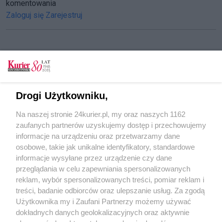
komentowania
Zaloguj się
Zarejestruj
CZYTAJ TAKŻE
Słodka Lola (film)
Drogi Użytkowniku,
Konfitowana czy upieczona?
Na naszej stronie 24kurier.pl, my oraz naszych 1162
Krokusy: od Pomorzan po Podjuchy i przez
zaufanych partnerów uzyskujemy dostęp i przechowujemy
weekend (Galeria)
informacje na urządzeniu oraz przetwarzamy dane
osobowe, takie jak unikalne identyfikatory, standardowe
POGODA
informacje wysyłane przez urządzenie czy dane
przeglądania w celu zapewniania spersonalizowanych
reklam, wybór spersonalizowanych treści, pomiar reklam i
treści, badanie odbiorców oraz ulepszanie usług. Za zgodą
17
℃
Użytkownika my i Zaufani Partnerzy możemy używać
dokładnych danych geolokalizacyjnych oraz aktywnie
Zobacz prognozę na 3 dni