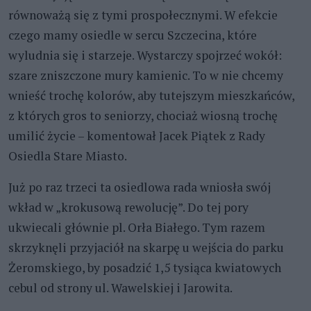
równoważą się z tymi prospołecznymi. W efekcie
czego mamy osiedle w sercu Szczecina, które
wyludnia się i starzeje. Wystarczy spojrzeć wokół:
szare zniszczone mury kamienic. To w nie chcemy
wnieść trochę kolorów, aby tutejszym mieszkańców,
z których gros to seniorzy, chociaż wiosną trochę
umilić życie – komentował Jacek Piątek z Rady
Osiedla Stare Miasto.
Już po raz trzeci ta osiedlowa rada wniosła swój
wkład w „krokusową rewolucję”. Do tej pory
ukwiecali głównie pl. Orła Białego. Tym razem
skrzyknęli przyjaciół na skarpę u wejścia do parku
Żeromskiego, by posadzić 1,5 tysiąca kwiatowych
cebul od strony ul. Wawelskiej i Jarowita.