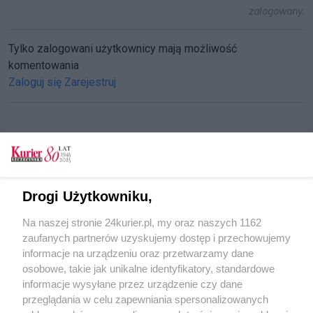
zalogowany.
Tylko zalogowani użytkownicy mają możliwość
komentowania
Zaloguj się
Zarejestruj
CZYTAJ TAKŻE
Chce 128 milionów odszkodowania. Inwestycja
Drogi Użytkowniku,
wstrzymana przez błąd urzędników
Na naszej stronie 24kurier.pl, my oraz naszych 1162
To już jest koniec. Znika stary kołobrzeski bazar
zaufanych partnerów uzyskujemy dostęp i przechowujemy
Nielegalny hazard w Kołobrzegu
informacje na urządzeniu oraz przetwarzamy dane
osobowe, takie jak unikalne identyfikatory, standardowe
POGODA
informacje wysyłane przez urządzenie czy dane
przeglądania w celu zapewniania spersonalizowanych