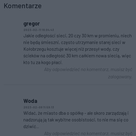
Komentarze
gregor
2023-02-11 10:04:43
Jakie odległości sieci, 20 czy 30 km w promieniu, niech
nie będą śmieszni, często utrzymanie starej sieci w
Kołobrzegu kosztuje więcej niż przesył wody, czy
ścieków na odległość 30 km całkiem nowa siecią, więc
kto tu za kogo płaci.
Aby odpowiedzieć na komentarz, musisz być
zalogowany.
Woda
2023-02-09 11:59:13
Widać, że miasto dba o spółkę - ale skoro zarządzają i
nadzorują ją tak wybitne osobistości, to nie ma się co
dziwić...
Aby odpowiedzieć na komentarz, musisz być