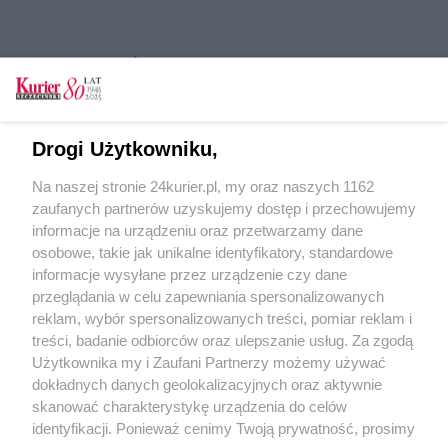
CZYTAJ TAKŻE
Spotkania w ProMediach. Dołącz do Ekipy
Seniora
Drogi Użytkowniku,
Artystyczne korzenie Szczecina
Na naszej stronie 24kurier.pl, my oraz naszych 1162
Spotkania z pisarzami w Miejskiej Bibliotece
zaufanych partnerów uzyskujemy dostęp i przechowujemy
Publicznej
informacje na urządzeniu oraz przetwarzamy dane
osobowe, takie jak unikalne identyfikatory, standardowe
POGODA
informacje wysyłane przez urządzenie czy dane
przeglądania w celu zapewniania spersonalizowanych
reklam, wybór spersonalizowanych treści, pomiar reklam i
treści, badanie odbiorców oraz ulepszanie usług. Za zgodą
18
℃
Użytkownika my i Zaufani Partnerzy możemy używać
dokładnych danych geolokalizacyjnych oraz aktywnie
Zobacz prognozę na 3 dni
skanować charakterystykę urządzenia do celów
identyfikacji. Ponieważ cenimy Twoją prywatność, prosimy