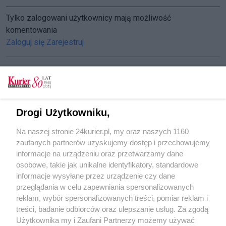
Tylko zalogowani użytkownicy mają możliwość
komentowania
Zaloguj się
Zarejestruj
CZYTAJ TAKŻE
Drogi Użytkowniku,
Pomnik do konsultacji
Na naszej stronie 24kurier.pl, my oraz naszych 1160
Nie uzbierali na Sedinę
zaufanych partnerów uzyskujemy dostęp i przechowujemy
Pomniki z gwiazdą tu są mile widziane
informacje na urządzeniu oraz przetwarzamy dane
osobowe, takie jak unikalne identyfikatory, standardowe
POGODA
informacje wysyłane przez urządzenie czy dane
przeglądania w celu zapewniania spersonalizowanych
reklam, wybór spersonalizowanych treści, pomiar reklam i
treści, badanie odbiorców oraz ulepszanie usług. Za zgodą
26
℃
Użytkownika my i Zaufani Partnerzy możemy używać