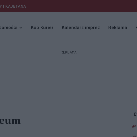
Y I KAJETANA
domości
Kup Kurier
Kalendarz imprez
Reklama
REKLAMA
zeum