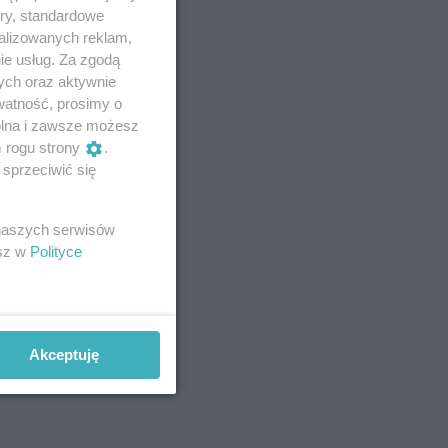
ory, standardowe
alizowanych reklam,
ie usług. Za zgodą
ych oraz aktywnie
watność, prosimy o
wolna i zawsze możesz
m rogu strony
.
sprzeciwić się
 naszych serwisów
esz w
Polityce
Akceptuję