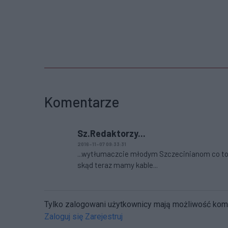
Komentarze
Sz.Redaktorzy...
2016-11-07 09:33:31
...wytłumaczcie młodym Szczecinianom co to był
skąd teraz mamy kable...
Tylko zalogowani użytkownicy mają możliwość ko
Zaloguj się
Zarejestruj