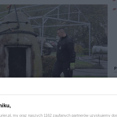
Zo
niku,
ystawę plenerową Muzeum Oręża Polskiego
kurier.pl, my oraz naszych 1162 zaufanych partnerów uzyskujemy do