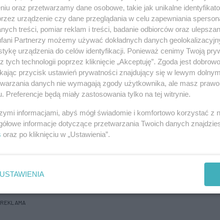
o na terenie szczecińskiej Fabryki Kabli
niu oraz przetwarzamy dane osobowe, takie jak unikalne identyfikat
ych.
przez urządzenie czy dane przeglądania w celu zapewniania sperson
ych treści, pomiar reklam i treści, badanie odbiorców oraz ulepszan
REKLAMA
fani Partnerzy możemy używać dokładnych danych geolokalizacyjn
tykę urządzenia do celów identyfikacji. Ponieważ cenimy Twoją pry
z tych technologii poprzez kliknięcie „Akceptuję”. Zgoda jest dobro
zeskiej placówce. – Schrony te nazywane były
ikając przycisk ustawień prywatności znajdujący się w lewym dolny
etwarzania danych nie wymagają zgody użytkownika, ale masz prawo 
o człowieka przed odłamkami bomb oraz pociskami.
. Preferencje będą miały zastosowania tylko na tej witrynie.
wyglądem przypominają dzwony, rozlokowane były
szymi informacjami, abyś mógł świadomie i komfortowo korzystać z
trzu żołnierz mógł prowadzić obserwację. ©℗
gółowe informacje dotyczące przetwarzania Twoich danych znajdzi
s
oraz po kliknięciu w „Ustawienia”.
USTAWIENIA
REKLAMA