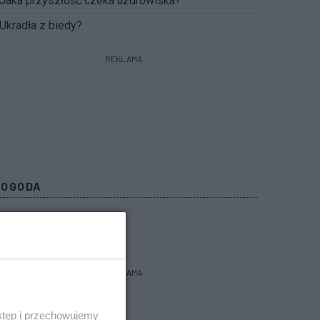
Jaka przyszłość czeka uzdrowiska?
Ukradła z biedy?
REKLAMA
POGODA
bacz prognozę na 3 dni
REKLAMA
stęp i przechowujemy