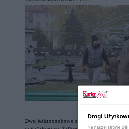
Drogi Użytkow
Dwa jednoosobowe schrony trafiły na w
Na naszej stronie 24