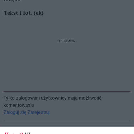
Tekst i fot. (ek)
REKLAMA
Tylko zalogowani użytkownicy mają możliwość
komentowania
Zaloguj się
Zarejestruj