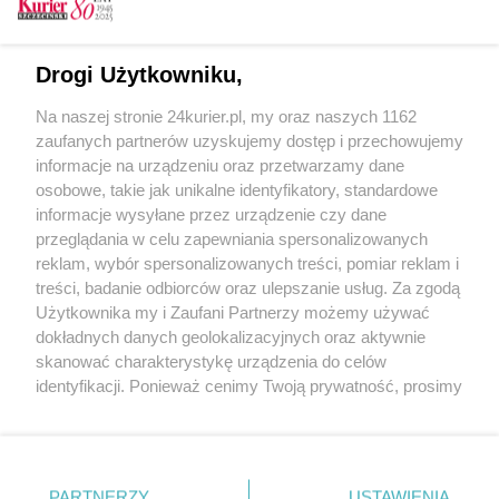
CZYTAJ TAKŻE
Drogi Użytkowniku,
Piosenki Niemena
Na naszej stronie 24kurier.pl, my oraz naszych 1162
Łasztownia. Koncepcja już jest
zaufanych partnerów uzyskujemy dostęp i przechowujemy
Marek Czasnojć w Starej Rzeźni
informacje na urządzeniu oraz przetwarzamy dane
osobowe, takie jak unikalne identyfikatory, standardowe
POGODA
informacje wysyłane przez urządzenie czy dane
przeglądania w celu zapewniania spersonalizowanych
reklam, wybór spersonalizowanych treści, pomiar reklam i
treści, badanie odbiorców oraz ulepszanie usług. Za zgodą
25
℃
Użytkownika my i Zaufani Partnerzy możemy używać
dokładnych danych geolokalizacyjnych oraz aktywnie
Zobacz prognozę na 3 dni
skanować charakterystykę urządzenia do celów
identyfikacji. Ponieważ cenimy Twoją prywatność, prosimy
o zgodę na korzystanie z tych technologii poprzez
kliknięcie „Akceptuję”. Zgoda jest dobrowolna i zawsze
możesz ją zmienić/wycofać klikając przycisk ustawień
prywatności znajdujący się w lewym dolnym rogu strony
Copyright © 2022 Kurier Szczeciński sp. z o.o.
PARTNERZY
USTAWIENIA