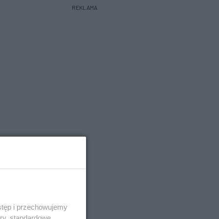
REKLAMA
stęp i przechowujemy
ory, standardowe