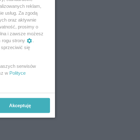
alizowanych reklam,
ie usług. Za zgodą
ych oraz aktywnie
watność, prosimy o
wolna i zawsze możesz
m rogu strony
.
sprzeciwić się
 naszych serwisów
esz w
Polityce
Akceptuję