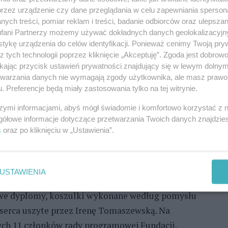
rowy Gryfus. Prezentację dotychczasowej
przez urządzenie czy dane przeglądania w celu zapewniania sperson
owadzili: Paweł Malinowski – prezes zarządu
ych treści, pomiar reklam i treści, badanie odbiorców oraz ulepszan
s zarządu fundacji oraz Wojciech Marciniak –
fani Partnerzy możemy używać dokładnych danych geolokalizacyjn
tykę urządzenia do celów identyfikacji. Ponieważ cenimy Twoją pry
z tych technologii poprzez kliknięcie „Akceptuję”. Zgoda jest dobro
ikając przycisk ustawień prywatności znajdujący się w lewym dolny
Fundację tytułu „Przyjaciel Gryfusa”, który trafia do
etwarzania danych nie wymagają zgody użytkownika, ale masz prawo 
iałalność fundacji. Każdy podmiot czy osoba może raz
. Preferencje będą miały zastosowania tylko na tej witrynie.
Przyjaciel Gryfusa" otrzymali: Arkadiusz Górecki -
szymi informacjami, abyś mógł świadomie i komfortowo korzystać z
y Wojewódzkiej Policji w Szczecinie, Marek
gółowe informacje dotyczące przetwarzania Twoich danych znajdzi
nali, Kazimierz Olszanowski - Regionalna Dyrekcja
s
oraz po kliknięciu w „Ustawienia”.
oździewski - właściciel T-CONSULT Nowoczesna
Döner Kebap oraz Netto Polska.
USTAWIENIA
uszy, którzy aktywnie wspierali działalność
owe dyplomy, koszulki wykonane według pomysłu
z serca uszyte przez Irenę Tomaszewską. Na
ych 11 członków rady programowej Fundacji.