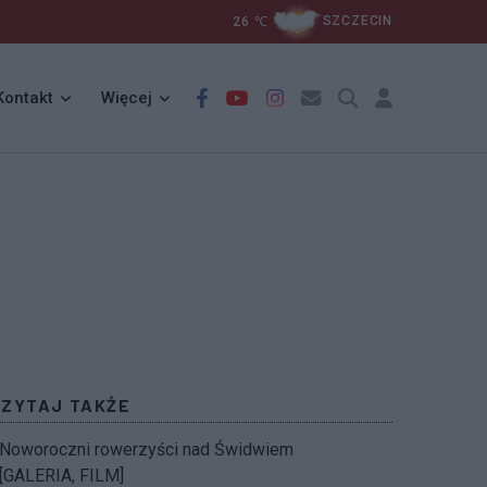
26
℃
SZCZECIN
Kontakt
Więcej
CZYTAJ TAKŻE
Noworoczni rowerzyści nad Świdwiem
[GALERIA, FILM]