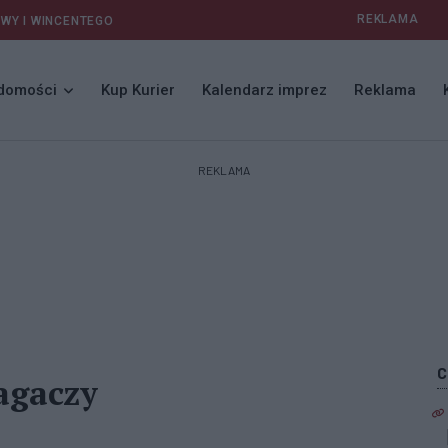
REKLAMA
AWY I WINCENTEGO
domości
Kup Kurier
Kalendarz imprez
Reklama
REKLAMA
agaczy