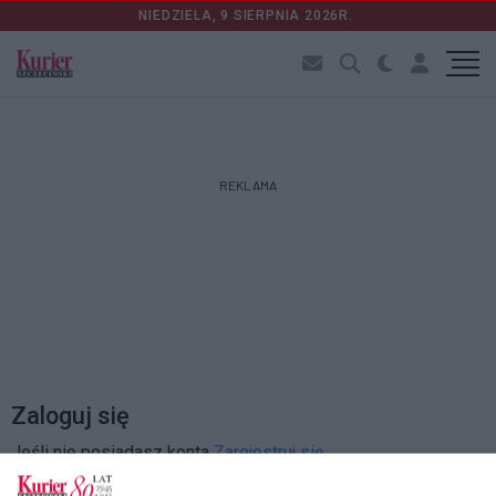
NIEDZIELA, 9 SIERPNIA 2026R.
REKLAMA
Zaloguj się
Jeśli nie posiadasz konta
Zarejestruj się