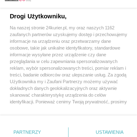
Email
Drogi Użytkowniku,
Na naszej stronie 24kurier.pl, my oraz naszych 1162
Hasło
zaufanych partnerów uzyskujemy dostęp i przechowujemy
informacje na urządzeniu oraz przetwarzamy dane
osobowe, takie jak unikalne identyfikatory, standardowe
informacje wysyłane przez urządzenie czy dane
Zapamiętać?
przeglądania w celu zapewniania spersonalizowanych
reklam, wybór spersonalizowanych treści, pomiar reklam i
Zaloguj
treści, badanie odbiorców oraz ulepszanie usług. Za zgodą
Użytkownika my i Zaufani Partnerzy możemy używać
Zapomniałem hasła
dokładnych danych geolokalizacyjnych oraz aktywnie
skanować charakterystykę urządzenia do celów
identyfikacji. Ponieważ cenimy Twoją prywatność, prosimy
o zgodę na korzystanie z tych technologii poprzez
kliknięcie „Akceptuję”. Zgoda jest dobrowolna i zawsze
możesz ją zmienić/wycofać klikając przycisk ustawień
prywatności znajdujący się w lewym dolnym rogu strony
PARTNERZY
Copyright © 2022 Kurier Szczeciński sp. z o.o.
USTAWIENIA
. Niektóre rodzaje przetwarzania danych nie wymagają