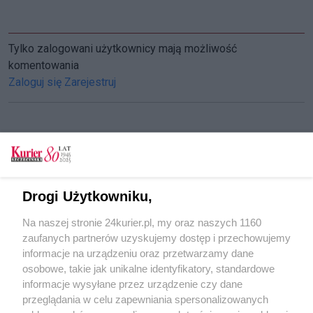
Tylko zalogowani użytkownicy mają możliwość
komentowania
Zaloguj się
Zarejestruj
CZYTAJ TAKŻE
W KURIERZE. Historia pewnego podzielonego
Drogi Użytkowniku,
mieszkania
Na naszej stronie 24kurier.pl, my oraz naszych 1160
Pokonać dług
zaufanych partnerów uzyskujemy dostęp i przechowujemy
Komornik zastukał – matka ma zapłacić
informacje na urządzeniu oraz przetwarzamy dane
osobowe, takie jak unikalne identyfikatory, standardowe
POGODA
informacje wysyłane przez urządzenie czy dane
przeglądania w celu zapewniania spersonalizowanych