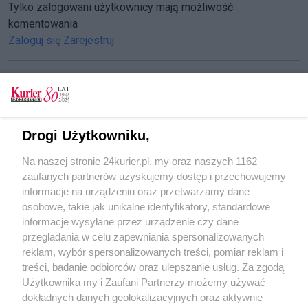
Tylko zalogowani użytkownicy mają możliwość
komentowania
Zaloguj się
Zarejestruj
CZYTAJ TAKŻE
Drogi Użytkowniku,
W każdym dziecku jest potencjał
Na naszej stronie 24kurier.pl, my oraz naszych 1162
Niewybuch w szkole
zaufanych partnerów uzyskujemy dostęp i przechowujemy
Jubileusz najstarszej szkoły
informacje na urządzeniu oraz przetwarzamy dane
osobowe, takie jak unikalne identyfikatory, standardowe
POGODA
informacje wysyłane przez urządzenie czy dane
przeglądania w celu zapewniania spersonalizowanych
reklam, wybór spersonalizowanych treści, pomiar reklam i
treści, badanie odbiorców oraz ulepszanie usług. Za zgodą
13
℃
Użytkownika my i Zaufani Partnerzy możemy używać
dokładnych danych geolokalizacyjnych oraz aktywnie
Zobacz prognozę na 3 dni