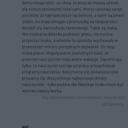
domu mogą robić, co chcą, to jeszcze muszą użerać
się z roszczeniowymi rodzicami, którzy uważają swoje
pociechy za najmądrzejsze na świecie, a sami są pewni
siebie, bo mają stragan z pietruszką na targowisku i
dorobili się samochodu terenowego. Takie są realia.
Nie można na dziecko podnieść głosu, nie można
przyłożyć linijką, a właśnie te sposoby wychowały w
przeszłości miliony porządnych obywateli. Do tego
niska płaca i dogadywanie zawistnych ludzi, że
przecież nauczyciele mają wolne wakacje. Zapominają
tylko, że nauczyciel zostaje po pracy, przygotowuje
programy nauczania, dokształca się, poświęca czas
prywatny itp. Wszystkiego najlepszego drodzy
nauczyciele - tylko podziw dla Waszego trudu może być
wystarczającą laurką.
Aby odpowiedzieć na komentarz, musisz być
zalogowany.
evi