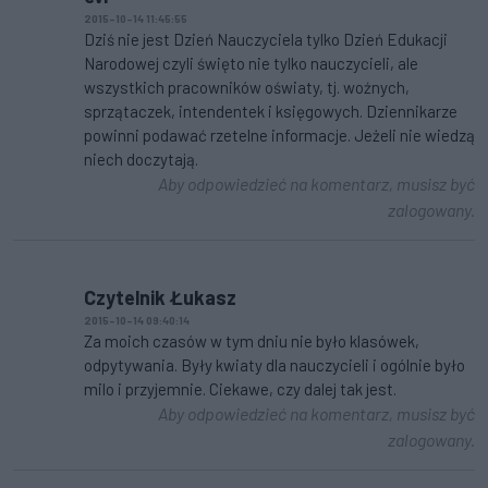
2015-10-14 11:45:55
Dziś nie jest Dzień Nauczyciela tylko Dzień Edukacji
Narodowej czyli święto nie tylko nauczycieli, ale
wszystkich pracowników oświaty, tj. woźnych,
sprzątaczek, intendentek i księgowych. Dziennikarze
powinni podawać rzetelne informacje. Jeżeli nie wiedzą
niech doczytają.
Aby odpowiedzieć na komentarz, musisz być
zalogowany.
Czytelnik Łukasz
2015-10-14 09:40:14
Za moich czasów w tym dniu nie było klasówek,
odpytywania. Były kwiaty dla nauczycieli i ogólnie było
milo i przyjemnie. Ciekawe, czy dalej tak jest.
Aby odpowiedzieć na komentarz, musisz być
zalogowany.