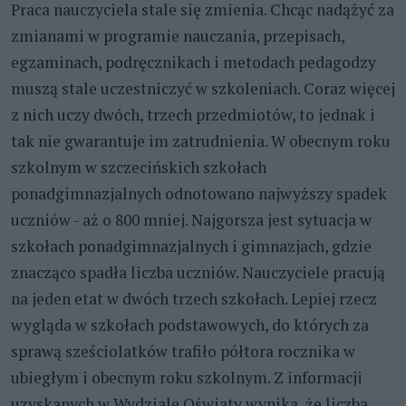
Praca nauczyciela stale się zmienia. Chcąc nadążyć za
zmianami w programie nauczania, przepisach,
egzaminach, podręcznikach i metodach pedagodzy
muszą stale uczestniczyć w szkoleniach. Coraz więcej
z nich uczy dwóch, trzech przedmiotów, to jednak i
tak nie gwarantuje im zatrudnienia. W obecnym roku
szkolnym w szczecińskich szkołach
ponadgimnazjalnych odnotowano najwyższy spadek
uczniów - aż o 800 mniej. Najgorsza jest sytuacja w
szkołach ponadgimnazjalnych i gimnazjach, gdzie
znacząco spadła liczba uczniów. Nauczyciele pracują
na jeden etat w dwóch trzech szkołach. Lepiej rzecz
wygląda w szkołach podstawowych, do których za
sprawą sześciolatków trafiło półtora rocznika w
ubiegłym i obecnym roku szkolnym. Z informacji
uzyskanych w Wydziale Oświaty wynika, że liczba