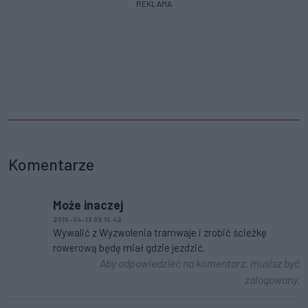
REKLAMA
Komentarze
Może inaczej
2016-04-13 09:15:42
Wywalić z Wyzwolenia tramwaje i zrobić ścieżkę
rowerową będę miał gdzie jezdzić.
Aby odpowiedzieć na komentarz, musisz być
zalogowany.