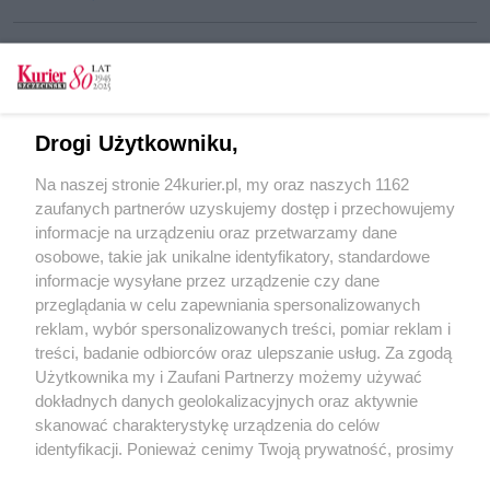
CZYTAJ TAKŻE
Drogi Użytkowniku,
Tory, tramwaje i awarie
Na naszej stronie 24kurier.pl, my oraz naszych 1162
Stoją tramwaje na Niebuszewie
zaufanych partnerów uzyskujemy dostęp i przechowujemy
Zatoka i chodnik doczekały
informacje na urządzeniu oraz przetwarzamy dane
osobowe, takie jak unikalne identyfikatory, standardowe
POGODA
informacje wysyłane przez urządzenie czy dane
przeglądania w celu zapewniania spersonalizowanych
reklam, wybór spersonalizowanych treści, pomiar reklam i
treści, badanie odbiorców oraz ulepszanie usług. Za zgodą
17
℃
Użytkownika my i Zaufani Partnerzy możemy używać
dokładnych danych geolokalizacyjnych oraz aktywnie
Zobacz prognozę na 3 dni
skanować charakterystykę urządzenia do celów
identyfikacji. Ponieważ cenimy Twoją prywatność, prosimy
o zgodę na korzystanie z tych technologii poprzez