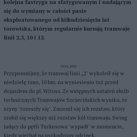
kolejna fastryga na sfatygowanym i nadającym
się do wymiany w całości pasie
eksploatowanego od kilkudziesięciu lat
torowiska, którym regularnie kursują tramwaje
linii 2,3, 10 i 12.
REKLAMA
Przypomnijmy, że tramwaj linii „2" wykoleił się w
niedzielę rano, 10 bm. na wyniesieniu tuż przed
dojazdem do pl. Witosa. Ze wstępnych ustaleń służb
technicznych Tramwajów Szczecińskich wynika, że
szyny "rozeszły się". Zmienił się ich rozstaw, który
zrobił się większy niż rozstaw kół tramwaju. Swing
jadący do pętli Turkusowa "wypadł" w momencie,
kiedy wjechał na uszkodzony odcinek.