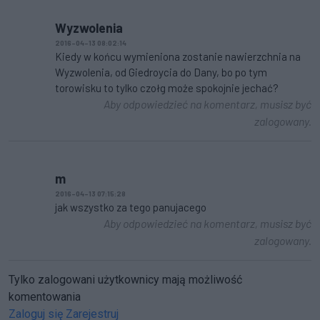
Wyzwolenia
2016-04-13 08:02:14
Kiedy w końcu wymieniona zostanie nawierzchnia na
Wyzwolenia, od Giedroycia do Dany, bo po tym
torowisku to tylko czołg może spokojnie jechać?
Aby odpowiedzieć na komentarz, musisz być
zalogowany.
m
2016-04-13 07:15:28
jak wszystko za tego panujacego
Aby odpowiedzieć na komentarz, musisz być
zalogowany.
Tylko zalogowani użytkownicy mają możliwość
komentowania
Zaloguj się
Zarejestruj