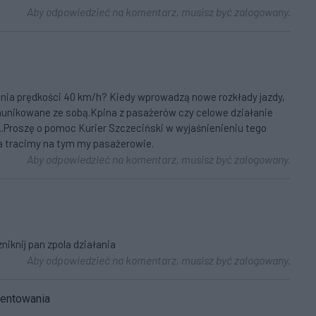
Aby odpowiedzieć na komentarz, musisz być zalogowany.
enia prędkości 40 km/h? Kiedy wprowadzą nowe rozkłady jazdy,
omunikowane ze sobą.Kpina z pasażerów czy celowe działanie
...Proszę o pomoc Kurier Szczeciński w wyjaśnienieniu tego
 a tracimy na tym my pasażerowie.
Aby odpowiedzieć na komentarz, musisz być zalogowany.
niknij pan zpola działania
Aby odpowiedzieć na komentarz, musisz być zalogowany.
mentowania