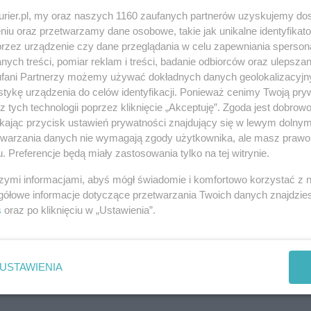
a potencjalnych różnic pomiędzy typami szyn. W
kurier.pl, my oraz naszych 1160 zaufanych partnerów uzyskujemy do
nawca zleci dodatkowe badanie materiału, w celu
niu oraz przetwarzamy dane osobowe, takie jak unikalne identyfikat
jasności - dodaje Hanna Pieczynska. - Dodatkowo,
przez urządzenie czy dane przeglądania w celu zapewniania sperson
y szyn, o ustosunkowanie się do przedstawionych
ych treści, pomiar reklam i treści, badanie odbiorców oraz ulepszan
fani Partnerzy możemy używać dokładnych danych geolokalizacyjn
tykę urządzenia do celów identyfikacji. Ponieważ cenimy Twoją pry
z tych technologii poprzez kliknięcie „Akceptuję”. Zgoda jest dobro
ikając przycisk ustawień prywatności znajdujący się w lewym dolny
etwarzania danych nie wymagają zgody użytkownika, ale masz prawo 
. Preferencje będą miały zastosowania tylko na tej witrynie.
oraz e-wydaniu z 20 maja 2016 r.
szymi informacjami, abyś mógł świadomie i komfortowo korzystać z
gółowe informacje dotyczące przetwarzania Twoich danych znajdzi
REKLAMA
s
oraz po kliknięciu w „Ustawienia”.
USTAWIENIA