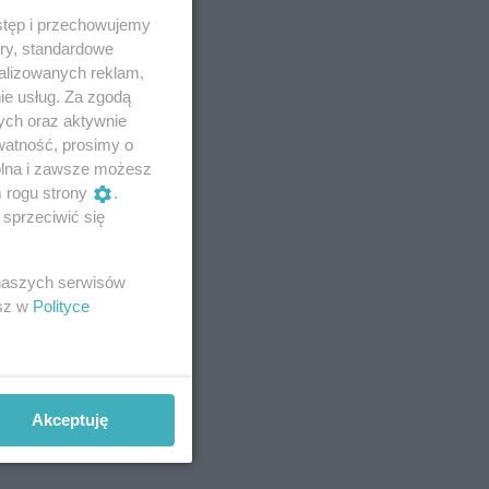
stęp i przechowujemy
ory, standardowe
alizowanych reklam,
ie usług. Za zgodą
ych oraz aktywnie
watność, prosimy o
wolna i zawsze możesz
m rogu strony
.
sprzeciwić się
 naszych serwisów
esz w
Polityce
Akceptuję