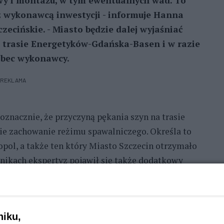
awy i montażu, w tym ewentualnych wad. To
 wykonawcą inwestycji - informuje Hanna
zecińskie. - Miasto będzie dalej wyjaśniać
a trasie Energetyków-Gdańska-Basen i w razie
obec wykonawcy.
REKLAMA
oznacznie, że przyczyną pękania szyn na trasie
e zachowanie reżimu spawalniczego. Określa to
ol, a także ten który Miasto Szczecin otrzymało
nikach ekspertyz pojawił się także dodatkowy
si zostać rozwiązana, w tym temacie są jeszcze
ramwaje Szczecińskie Sp. z o.o. wystosowała do
niku,