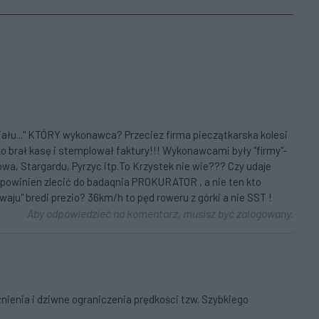
iału..." KTÓRY wykonawca? Przeciez firma pieczątkarska kolesi
ko brał kasę i stemplował faktury!!! Wykonawcami były "firmy"-
owa, Stargardu, Pyrzyc itp.To Krzystek nie wie??? Czy udaje
powinien zlecić do badaqnia PROKURATOR , a nie ten kto
waju" bredi prezio? 36km/h to pęd roweru z górki a nie SST !
Aby odpowiedzieć na komentarz, musisz być zalogowany.
ienia i dziwne ograniczenia prędkości tzw. Szybkiego