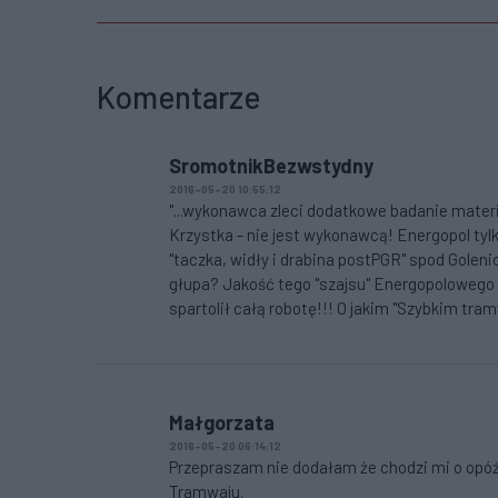
Komentarze
SromotnikBezwstydny
2016-05-20 10:55:12
"...wykonawca zleci dodatkowe badanie mater
Krzystka - nie jest wykonawcą! Energopol tyl
"taczka, widły i drabina postPGR" spod Goleni
głupa? Jakość tego "szajsu" Energopolowego 
spartolił całą robotę!!! O jakim "Szybkim tram
Małgorzata
2016-05-20 06:14:12
Przepraszam nie dodałam że chodzi mi o opóźn
Tramwaju.