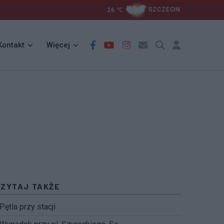
26
℃
SZCZECIN
Kontakt
Więcej
CZYTAJ TAKŻE
Pętla przy stacji