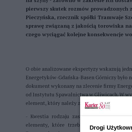
na szyny - zarówno w zakresie ich dost
pierwszy skutek rozmów prowadzonych z
Pieczyńska, rzecznik spółki Tramwaje Szc
sprawę związaną z jakością torowiska n
czego wyciągać kolejne konsekwencje w
O obie analizowane ekspertyzy wskazują jedn
Energetyków-Gdańska-Basen Górniczy było ni
dokument wykonany na zlecenie firmy Energop
od Instytutu Spawalnictwa w Gliwicach. W wy
element, który należy zbadać.
- Kwestia rodzaju zastosowanych szyn mu
elementy, które trzeba przeanalizować. T
Drogi Użytkow