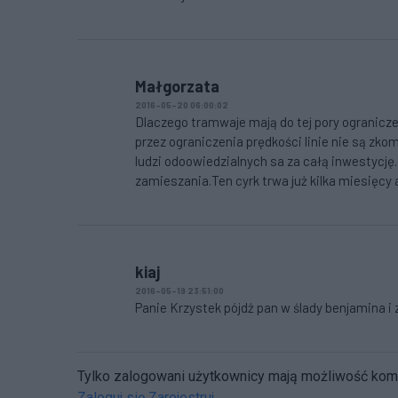
Małgorzata
2016-05-20 06:00:02
Dlaczego tramwaje mają do tej pory ogranicz
przez ograniczenia prędkości linie nie są zk
ludzi odoowiedzialnych sa za całą inwestycję
zamieszania.Ten cyrk trwa już kilka miesięcy
kiaj
2016-05-19 23:51:00
Panie Krzystek pójdż pan w ślady benjamina i z
Tylko zalogowani użytkownicy mają możliwość ko
Zaloguj się
Zarejestruj