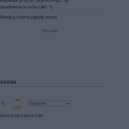
Wypadek przy pl. Szyrockiego. Są
utrudnienia w ruchu (akt. 1)
Wiedzą czemu pękały szyny
REKLAMA
POGODA
6
℃
bacz prognozę na 3 dni