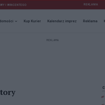
REKLAMA
AWY I WINCENTEGO
domości
Kup Kurier
Kalendarz imprez
Reklama
REKLAMA
tory