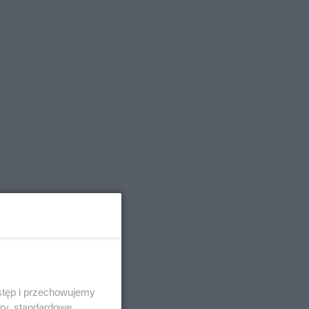
stęp i przechowujemy
ory, standardowe