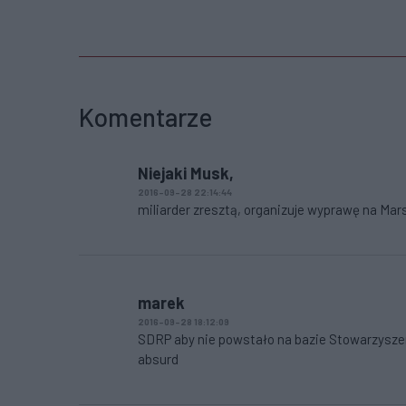
Komentarze
Niejaki Musk,
2016-09-28 22:14:44
miliarder zresztą, organizuje wyprawę na Mars
marek
2016-09-28 18:12:09
SDRP aby nie powstało na bazie Stowarzyszen
absurd