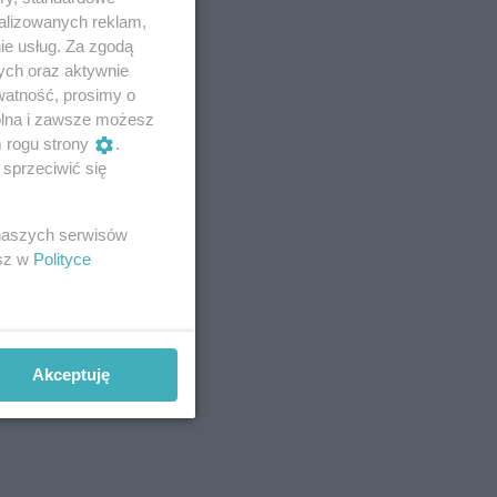
alizowanych reklam,
ie usług. Za zgodą
ych oraz aktywnie
watność, prosimy o
wolna i zawsze możesz
m rogu strony
.
sprzeciwić się
 naszych serwisów
esz w
Polityce
Akceptuję