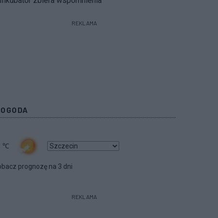
Inkubator zbiera wspomnienia
REKLAMA
POGODA
1
℃
bacz prognozę na 3 dni
REKLAMA