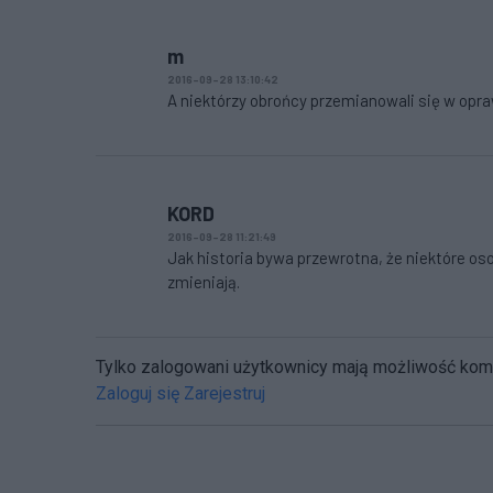
m
2016-09-28 13:10:42
A niektórzy obrońcy przemianowali się w opr
KORD
2016-09-28 11:21:49
Jak historia bywa przewrotna, że niektóre os
zmieniają.
Tylko zalogowani użytkownicy mają możliwość ko
Zaloguj się
Zarejestruj