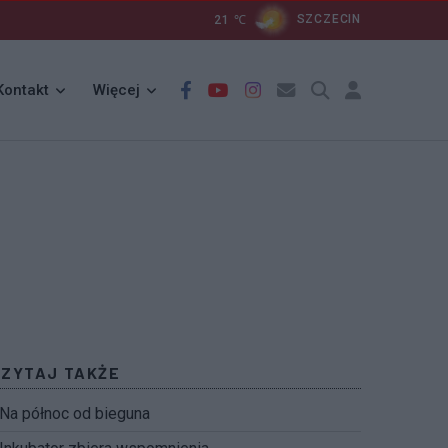
21
℃
SZCZECIN
Kontakt
Więcej
CZYTAJ TAKŻE
Na północ od bieguna