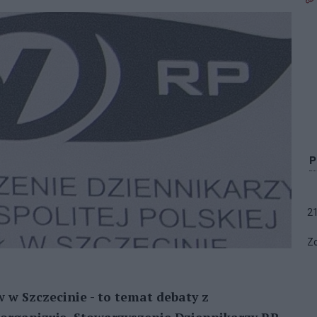
2
Zo
w Szczecinie - to temat debaty z