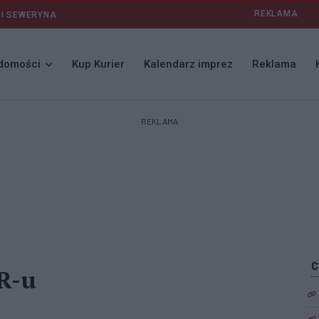
REKLAMA
 I SEWERYNA
domości
Kup Kurier
Kalendarz imprez
Reklama
REKLAMA
R-u