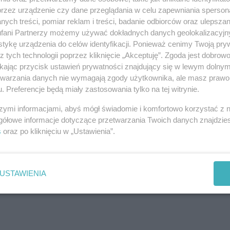
formacyjnego” Komitetu Samoobrony Społecznej
przez urządzenie czy dane przeglądania w celu zapewniania sperson
edność”, po narzuceniu stanu wojennego redaktor
ych treści, pomiar reklam i treści, badanie odbiorców oraz ulepszan
ej „Solidarności” w stoczni „Warskiego”,
fani Partnerzy możemy używać dokładnych danych geolokalizacyjn
tykę urządzenia do celów identyfikacji. Ponieważ cenimy Twoją pry
rajku w sierpniu 1988 roku w Porcie „Biuletynu
z tych technologii poprzez kliknięcie „Akceptuję”. Zgoda jest dobro
wórca Komitetu Założycielskiego Wolnych Związków
ikając przycisk ustawień prywatności znajdujący się w lewym dolny
„Robotnika Szczecińskiego”, gryfińskiego pisma
etwarzania danych nie wymagają zgody użytkownika, ale masz prawo 
. Preferencje będą miały zastosowania tylko na tej witrynie.
 i Pokój”, wydawca artzinów „Garaż” i „Skafander”.
szymi informacjami, abyś mógł świadomie i komfortowo korzystać z
gółowe informacje dotyczące przetwarzania Twoich danych znajdzi
s
oraz po kliknięciu w „Ustawienia”.
USTAWIENIA
REKLAMA