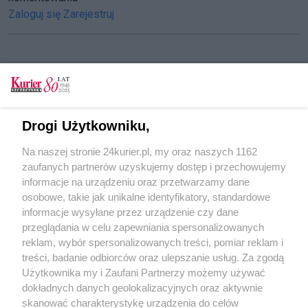
Zaloguj się
Zarejestruj
CZYTAJ TAKŻE
KURIERLINIA. Jedna ulica, dwa chodniki
Drogi Użytkowniku,
Na Dziewokliczu i w Dąbiu nowe pomosty
Na naszej stronie 24kurier.pl, my oraz naszych 1162
[GALERIA]
zaufanych partnerów uzyskujemy dostęp i przechowujemy
Dąbie. Komunalne nad Płonią
informacje na urządzeniu oraz przetwarzamy dane
osobowe, takie jak unikalne identyfikatory, standardowe
POGODA
informacje wysyłane przez urządzenie czy dane
przeglądania w celu zapewniania spersonalizowanych
reklam, wybór spersonalizowanych treści, pomiar reklam i
treści, badanie odbiorców oraz ulepszanie usług. Za zgodą
17
℃
Użytkownika my i Zaufani Partnerzy możemy używać
dokładnych danych geolokalizacyjnych oraz aktywnie
Zobacz prognozę na 3 dni
skanować charakterystykę urządzenia do celów