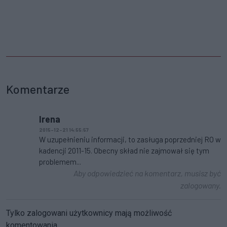
Komentarze
Irena
2015-12-21 14:55:57
W uzupełnieniu informacji, to zasługa poprzedniej RO w
kadencji 2011-15. Obecny skład nie zajmował się tym
problemem...
Aby odpowiedzieć na komentarz, musisz być
zalogowany.
Tylko zalogowani użytkownicy mają możliwość
komentowania