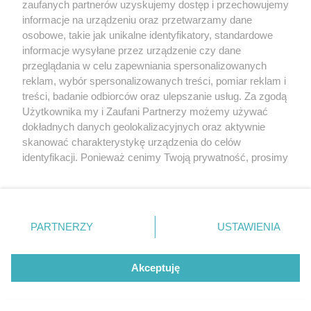
zaufanych partnerów uzyskujemy dostęp i przechowujemy
Sportowcy opanowali Dziwnów
informacje na urządzeniu oraz przetwarzamy dane
osobowe, takie jak unikalne identyfikatory, standardowe
POGODA
informacje wysyłane przez urządzenie czy dane
przeglądania w celu zapewniania spersonalizowanych
reklam, wybór spersonalizowanych treści, pomiar reklam i
treści, badanie odbiorców oraz ulepszanie usług. Za zgodą
23
℃
Użytkownika my i Zaufani Partnerzy możemy używać
dokładnych danych geolokalizacyjnych oraz aktywnie
Zobacz prognozę na 3 dni
skanować charakterystykę urządzenia do celów
identyfikacji. Ponieważ cenimy Twoją prywatność, prosimy
o zgodę na korzystanie z tych technologii poprzez
kliknięcie „Akceptuję”. Zgoda jest dobrowolna i zawsze
możesz ją zmienić/wycofać klikając przycisk ustawień
prywatności znajdujący się w lewym dolnym rogu strony
Copyright © 2022 Kurier Szczeciński sp. z o.o.
PARTNERZY
USTAWIENIA
. Niektóre rodzaje przetwarzania danych nie wymagają
Wszelkie prawa zastrzeżone
zgody użytkownika, ale masz prawo sprzeciwić się
Kontakt
Nota wydawnicza
Nota prawna
takiemu przetwarzaniu. Preferencje będą miały
Akceptuję
zastosowania tylko na tej witrynie.
Polityka prywatności
Reklama
Zapoznaj się z poniższymi informacjami, abyś mógł