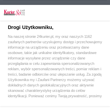
CZYTAJ TAKŻE
Drogi Użytkowniku,
Policjant czujny także po służbie
Na naszej stronie 24kurier.pl, my oraz naszych 1162
Zatrucie czadem. Rodzina w szpitalu
zaufanych partnerów uzyskujemy dostęp i przechowujemy
Pobili, bo nie oddał telefonu
informacje na urządzeniu oraz przetwarzamy dane
osobowe, takie jak unikalne identyfikatory, standardowe
POGODA
informacje wysyłane przez urządzenie czy dane
przeglądania w celu zapewniania spersonalizowanych
reklam, wybór spersonalizowanych treści, pomiar reklam i
treści, badanie odbiorców oraz ulepszanie usług. Za zgodą
14
℃
Użytkownika my i Zaufani Partnerzy możemy używać
dokładnych danych geolokalizacyjnych oraz aktywnie
Zobacz prognozę na 3 dni
skanować charakterystykę urządzenia do celów
identyfikacji. Ponieważ cenimy Twoją prywatność, prosimy
o zgodę na korzystanie z tych technologii poprzez
kliknięcie „Akceptuję”. Zgoda jest dobrowolna i zawsze