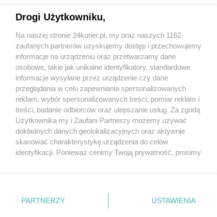
W obliczu kryzysu szef Wydziału Zarządzania
Drogi Użytkowniku,
Kryzysowego woli oglądać piramidy
Na naszej stronie 24kurier.pl, my oraz naszych 1162
Liczba zakażonych koronawirusem wzrosła do
zaufanych partnerów uzyskujemy dostęp i przechowujemy
150 (akt. 4)
informacje na urządzeniu oraz przetwarzamy dane
osobowe, takie jak unikalne identyfikatory, standardowe
POGODA
informacje wysyłane przez urządzenie czy dane
przeglądania w celu zapewniania spersonalizowanych
reklam, wybór spersonalizowanych treści, pomiar reklam i
treści, badanie odbiorców oraz ulepszanie usług. Za zgodą
22
℃
Użytkownika my i Zaufani Partnerzy możemy używać
dokładnych danych geolokalizacyjnych oraz aktywnie
Zobacz prognozę na 3 dni
skanować charakterystykę urządzenia do celów
identyfikacji. Ponieważ cenimy Twoją prywatność, prosimy
o zgodę na korzystanie z tych technologii poprzez
kliknięcie „Akceptuję”. Zgoda jest dobrowolna i zawsze
możesz ją zmienić/wycofać klikając przycisk ustawień
prywatności znajdujący się w lewym dolnym rogu strony
Copyright © 2022 Kurier Szczeciński sp. z o.o.
PARTNERZY
USTAWIENIA
. Niektóre rodzaje przetwarzania danych nie wymagają
Wszelkie prawa zastrzeżone
zgody użytkownika, ale masz prawo sprzeciwić się