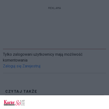
REKLAMA
Tylko zalogowani użytkownicy mają możliwość
komentowania
Zaloguj się
Zarejestruj
CZYTAJ TAKŻE
Koronawirus. W Świnoujściu przejazd tylko
przez Garz