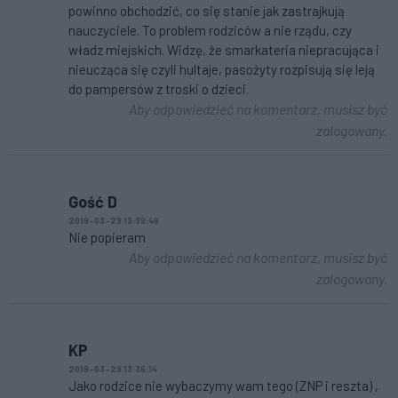
powinno obchodzić, co się stanie jak zastrajkują
nauczyciele. To problem rodziców a nie rządu, czy
władz miejskich. Widzę, że smarkateria niepracująca i
nieucząca się czyli hultaje, pasożyty rozpisują się leją
do pampersów z troski o dzieci.
Aby odpowiedzieć na komentarz, musisz być
zalogowany.
Gość D
2019-03-29 13:39:48
Nie popieram
Aby odpowiedzieć na komentarz, musisz być
zalogowany.
KP
2019-03-29 13:36:14
Jako rodzice nie wybaczymy wam tego (ZNP i reszta) ,