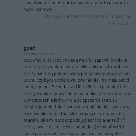
lewactwo we łbach wam poprzewracało.To po prostu
sqrw...syństwo.
Aby odpowiedzieć na komentarz, musisz być
zalogowany.
gość
2019-03-29 13:21:22
oczywiście, że rodzice będą musieli zapewnić opiekę
młodszym dzieciom, pytam tylko, jak mają to zrobić ci,
którzy nie mają pobłażliwego pracodawcy, który udzieli
urlopu czy będzie tolerował zwolnienie, nie mają babci,
cioci, sąsiadki? Zasiłek z ZUS to 80%, a przecież też
mamy swoje zobowiązania, rachunki, raty - utrata 20%
wynagrodzenia jednych dla polepszenia statusu
drugich jest nie fair. Można zatrudnić nianię -owszem,
ale niewielu na to stać. Ale co mogą o tym wiedzieć
starsi wiekiem (sądząc po zdjęciach) działacze ZNP,
którzy swoje dzieci (jeśli je posiadają) chowali w PRL,
gdzie praca zawsze czekała, gdzie dzieci biegały z