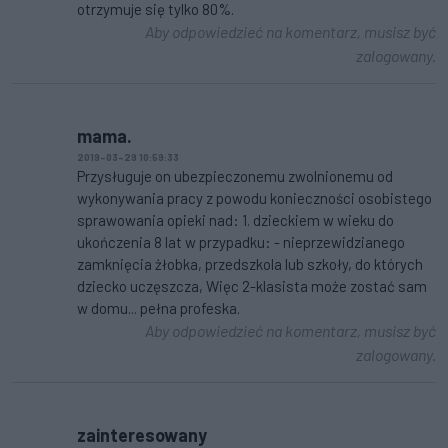
otrzymuje się tylko 80%.
Aby odpowiedzieć na komentarz, musisz być
zalogowany.
mama.
2019-03-29 10:59:33
Przysługuje on ubezpieczonemu zwolnionemu od
wykonywania pracy z powodu konieczności osobistego
sprawowania opieki nad: 1. dzieckiem w wieku do
ukończenia 8 lat w przypadku: - nieprzewidzianego
zamknięcia żłobka, przedszkola lub szkoły, do których
dziecko uczęszcza, Więc 2-klasista może zostać sam
w domu... pełna profeska.
Aby odpowiedzieć na komentarz, musisz być
zalogowany.
zainteresowany