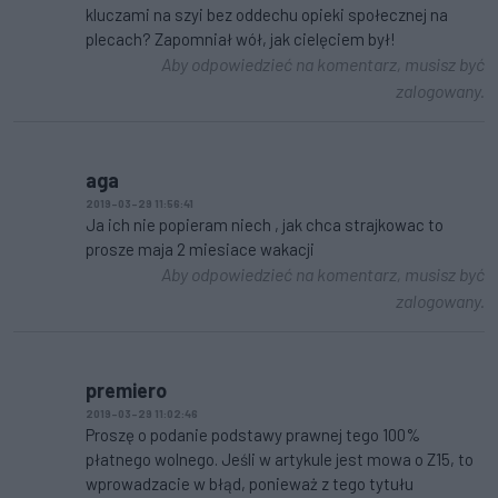
kluczami na szyi bez oddechu opieki społecznej na
plecach? Zapomniał wół, jak cielęciem był!
Aby odpowiedzieć na komentarz, musisz być
zalogowany.
aga
2019-03-29 11:56:41
Ja ich nie popieram niech , jak chca strajkowac to
prosze maja 2 miesiace wakacji
Aby odpowiedzieć na komentarz, musisz być
zalogowany.
premiero
2019-03-29 11:02:46
Proszę o podanie podstawy prawnej tego 100%
płatnego wolnego. Jeśli w artykule jest mowa o Z15, to
wprowadzacie w błąd, ponieważ z tego tytułu