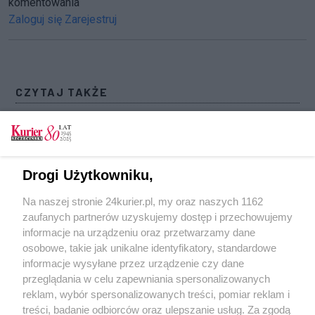
komentowania
Zaloguj się
Zarejestruj
CZYTAJ TAKŻE
ZNP: Prawie 79 proc. szkół i przedszkoli
zamierza wziąć udział w strajku
Nie ma światełka w tunelu
Drogi Użytkowniku,
Duże poparcie dla strajku nauczycieli w
Na naszej stronie 24kurier.pl, my oraz naszych 1162
Szczecinie
zaufanych partnerów uzyskujemy dostęp i przechowujemy
Czy egzaminy się odbędą?
informacje na urządzeniu oraz przetwarzamy dane
osobowe, takie jak unikalne identyfikatory, standardowe
POGODA
informacje wysyłane przez urządzenie czy dane
przeglądania w celu zapewniania spersonalizowanych
reklam, wybór spersonalizowanych treści, pomiar reklam i
treści, badanie odbiorców oraz ulepszanie usług. Za zgodą
26
℃