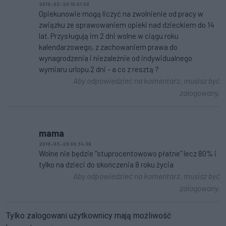
2019-03-29 10:51:50
Opiekunowie mogą liczyć na zwolnienie od pracy w
związku ze sprawowaniem opieki nad dzieckiem do 14
lat. Przysługują im 2 dni wolne w ciągu roku
kalendarzowego, z zachowaniem prawa do
wynagrodzenia i niezależnie od indywidualnego
wymiaru urlopu.2 dni - a co z resztą ?
Aby odpowiedzieć na komentarz, musisz być
zalogowany.
mama
2019-03-29 09:34:36
Wolne nie będzie "stuprocentowowo płatne" lecz 80% i
tylko na dzieci do skończenia 8 roku życia
Aby odpowiedzieć na komentarz, musisz być
zalogowany.
Tylko zalogowani użytkownicy mają możliwość