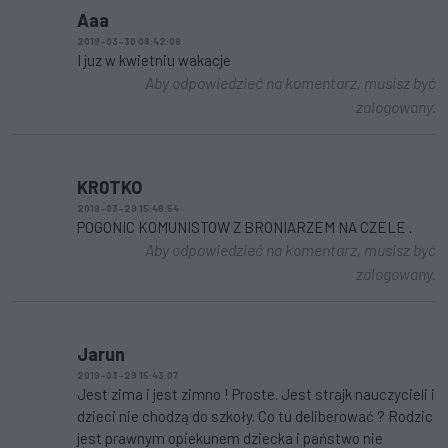
Aaa
2019-03-30 08:42:08
I juz w kwietniu wakacje
Aby odpowiedzieć na komentarz, musisz być
zalogowany.
KR0TKO
2019-03-29 15:46:54
POGONIC KOMUNISTOW Z BRONIARZEM NA CZELE .
Aby odpowiedzieć na komentarz, musisz być
zalogowany.
Jarun
2019-03-29 15:43:07
Jest zima i jest zimno ! Proste. Jest strajk nauczycieli i
dzieci nie chodzą do szkoły. Co tu deliberować ? Rodzic
jest prawnym opiekunem dziecka i państwo nie