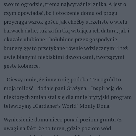
swoim ogrodzie, trema najwyraźniej znika. A jest o
czym opowiadać, bo i otoczenie domu od progu
przyciąga wzrok gości. Jak choćby strzeliste o wielu
barwach dalie, tuż za furtką witająca ich datura, jak i
okazałe ulubione i hołubione przez gospodynie
brunery gęsto przetykane równie wdzięcznymi i też
uwielbianymi niebiskimi dzwonkami, tworzącymi
gęste kobierce.
- Cieszy mnie, że innym się podoba. Ten ogród to
moja miłość - dodaje pani Grażyna. - Inspiracją do
niektórych zmian stał się dla mnie brytyjski program
telewizyjny „Gardener’s World" Monty Dona.
Wyniesienie domu nieco ponad poziom gruntu (z
uwagi na fakt, że to teren, gdzie poziom wód