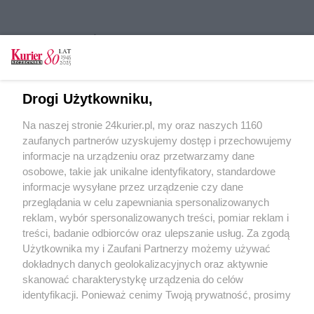
CZYTAJ TAKŻE
Za zieloną bramą. Bajeczny ogród Żelechowej
[GALERIA]
Drogi Użytkowniku,
Niebanalny urok społecznej łąki
Na naszej stronie 24kurier.pl, my oraz naszych 1160
Za zieloną bramą. Bajeczny ogród Żelechowej
zaufanych partnerów uzyskujemy dostęp i przechowujemy
[GALERIA]
informacje na urządzeniu oraz przetwarzamy dane
osobowe, takie jak unikalne identyfikatory, standardowe
POGODA
informacje wysyłane przez urządzenie czy dane
przeglądania w celu zapewniania spersonalizowanych
reklam, wybór spersonalizowanych treści, pomiar reklam i
treści, badanie odbiorców oraz ulepszanie usług. Za zgodą
26
℃
Użytkownika my i Zaufani Partnerzy możemy używać
dokładnych danych geolokalizacyjnych oraz aktywnie
Zobacz prognozę na 3 dni
skanować charakterystykę urządzenia do celów
identyfikacji. Ponieważ cenimy Twoją prywatność, prosimy
o zgodę na korzystanie z tych technologii poprzez