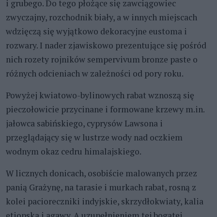
i grubego. Do tego płożące się zawciągowiec
zwyczajny, rozchodnik biały, a w innych miejscach
wdzięczą się wyjątkowo dekoracyjne eustoma i
rozwary. I nader zjawiskowo prezentujące się pośród
nich rozety rojników sempervivum bronze paste o
różnych odcieniach w zależności od pory roku.
Powyżej kwiatowo-bylinowych rabat wznoszą się
pieczołowicie przycinane i formowane krzewy m.in.
jałowca sabińskiego, cyprysów Lawsona i
przeglądający się w lustrze wody nad oczkiem
wodnym okaz cedru himalajskiego.
W licznych donicach, osobiście malowanych przez
panią Grażynę, na tarasie i murkach rabat, rosną z
kolei pacioreczniki indyjskie, skrzydłokwiaty, kalia
etiopska i agawy. A uzupełnieniem tej bogatej