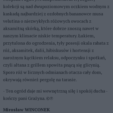
kolekcji są nad dwupoziomowym oczkiem wodnym z
kaskadą najbardziej z ozdobnych bananowce musa
velutina o niezwykłych różowych owocach z
aksamitną skórką, które dobrze znoszą nawet w
naszym klimacie niskie temperatury. Łukiem,
przytulona do ogrodzenia, tyły posesji okala rabata z
róż, aksamitek, dalii, hibiskusów i hortensji z
narożnym kącikiem relaksu, odpoczynku i spotkań,
czyli altana z grillem spowita pnącą się glicynią.
Sporo róż w licznych odmianach otacza cały dom,
okrywają również pergolę na tarasie.
- Ten ogród daje mi wewnętrzną siłę i spokój ducha -
kończy pani Grażyna. ©℗
Mirosław WINCONEK