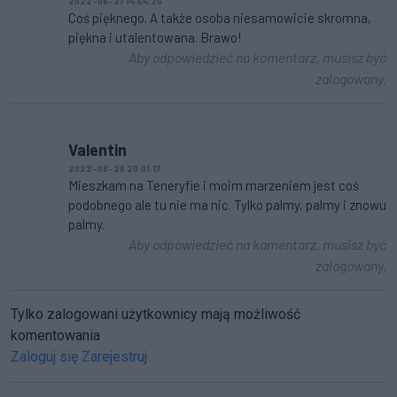
2022-08-27 14:54:25
Coś pięknego. A także osoba niesamowicie skromna,
piękna i utalentowana. Brawo!
Aby odpowiedzieć na komentarz, musisz być
zalogowany.
Valentin
2022-08-26 20:01:17
Mieszkam na Teneryfie i moim marzeniem jest coś
podobnego ale tu nie ma nic. Tylko palmy, palmy i znowu
palmy.
Aby odpowiedzieć na komentarz, musisz być
zalogowany.
Tylko zalogowani użytkownicy mają możliwość
komentowania
Zaloguj się
Zarejestruj