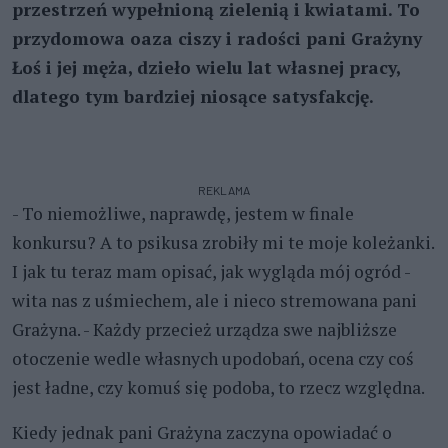
przestrzeń wypełnioną zielenią i kwiatami. To
przydomowa oaza ciszy i radości pani Grażyny
Łoś i jej męża, dzieło wielu lat własnej pracy,
dlatego tym bardziej niosące satysfakcję.
REKLAMA
- To niemożliwe, naprawdę, jestem w finale
konkursu? A to psikusa zrobiły mi te moje koleżanki.
I jak tu teraz mam opisać, jak wygląda mój ogród -
wita nas z uśmiechem, ale i nieco stremowana pani
Grażyna. - Każdy przecież urządza swe najbliższe
otoczenie wedle własnych upodobań, ocena czy coś
jest ładne, czy komuś się podoba, to rzecz względna.
Kiedy jednak pani Grażyna zaczyna opowiadać o