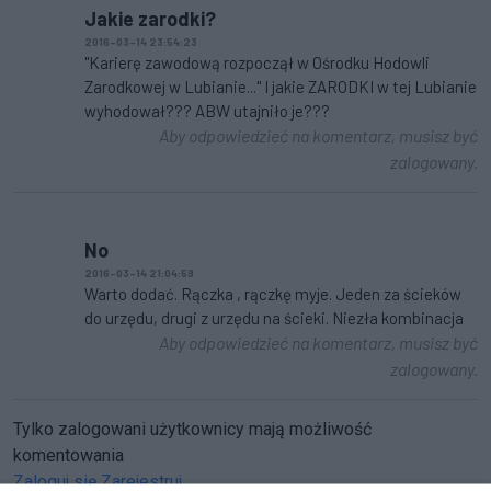
Jakie zarodki?
2016-03-14 23:54:23
"Karierę zawodową rozpoczął w Ośrodku Hodowli
Zarodkowej w Lubianie..." I jakie ZARODKI w tej Lubianie
wyhodował??? ABW utajniło je???
Aby odpowiedzieć na komentarz, musisz być
zalogowany.
No
2016-03-14 21:04:59
Warto dodać. Rączka , rączkę myje. Jeden za ścieków
do urzędu, drugi z urzędu na ścieki. Niezła kombinacja
Aby odpowiedzieć na komentarz, musisz być
zalogowany.
Tylko zalogowani użytkownicy mają możliwość
komentowania
Zaloguj się
Zarejestruj