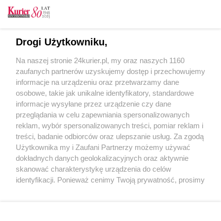
Drogi Użytkowniku,
CZYTAJ TAKŻE
Na naszej stronie 24kurier.pl, my oraz naszych 1160
Przeciw powodzi za pożyczkę z Banku
zaufanych partnerów uzyskujemy dostęp i przechowujemy
Światowego
informacje na urządzeniu oraz przetwarzamy dane
osobowe, takie jak unikalne identyfikatory, standardowe
POGODA
informacje wysyłane przez urządzenie czy dane
przeglądania w celu zapewniania spersonalizowanych
reklam, wybór spersonalizowanych treści, pomiar reklam i
treści, badanie odbiorców oraz ulepszanie usług. Za zgodą
26
℃
Użytkownika my i Zaufani Partnerzy możemy używać
dokładnych danych geolokalizacyjnych oraz aktywnie
Zobacz prognozę na 3 dni
skanować charakterystykę urządzenia do celów
identyfikacji. Ponieważ cenimy Twoją prywatność, prosimy
o zgodę na korzystanie z tych technologii poprzez
kliknięcie „Akceptuję”. Zgoda jest dobrowolna i zawsze
możesz ją zmienić/wycofać klikając przycisk ustawień